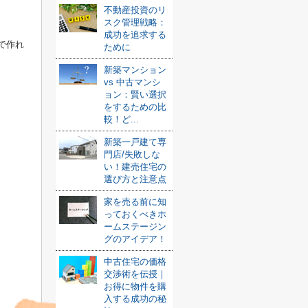
不動産投資のリ
スク管理戦略：
成功を追求する
で作れ
ために
新築マンション
vs 中古マンシ
ョン：賢い選択
をするための比
較！ど...
新築一戸建て専
門店/失敗しな
い！建売住宅の
選び方と注意点
家を売る前に知
っておくべきホ
ームステージン
グのアイデア！
中古住宅の価格
交渉術を伝授｜
お得に物件を購
入する成功の秘