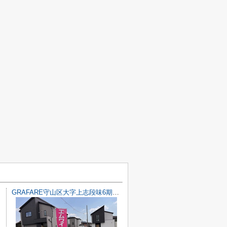
GRAFARE守山区大字上志段味6期4棟【仲介手数料無料 上志段味東小 志段味中】