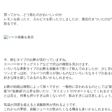
買ってから…どう飲むのがおいしいのか
レモンを絞ったり、カルピスを割ったりしましたが、最近行きついたのが“
割るです。
今、飲むタイプのお酢が流行っていますね。
スーパーやドラッグストアなどで沢山の種類を見かけます。
いろいろな希釈タイプのお酢を炭酸水で割って飲んでみましたが、少し甘
ツンとすっぱめ、フルーツの香りが強いものなどいろいろなタイプがある
好きな味を探してみるのも良いかもしれません。
お酢の効能は種類によって様々ですが、一般的に言われるものとしては“
復”や“血糖値”の上昇を防いだり、“ダイエット”のサポートをしてくれるそ
とは言え、何事も摂りすぎは良くないので、飲みすぎには注意しましょう
気温が
28
度を超えると炭酸飲料が売れるようです。
これからの季節、炭酸ジュースが飲みたくなる機会も多いかもしれません