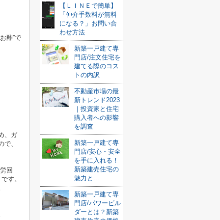
【ＬＩＮＥで簡単】
「仲介手数料が無料
になる？」お問い合
わせ方法
お酢”で
新築一戸建て専
門店/注文住宅を
建てる際のコス
トの内訳
不動産市場の最
新トレンド2023
｜投資家と住宅
購入者への影響
を調査
め、ガ
新築一戸建て専
ので、
門店/安心・安全
を手に入れる！
新築建売住宅の
疲労回
魅力と...
うです。
。
新築一戸建て専
門店/パワービル
ダーとは？新築
。