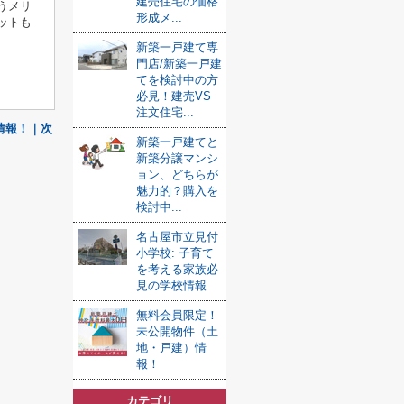
建売住宅の価格
うメリ
形成メ...
ットも
新築一戸建て専
門店/新築一戸建
てを検討中の方
必見！建売VS
注文住宅...
情報！｜次
新築一戸建てと
新築分譲マンシ
ョン、どちらが
魅力的？購入を
検討中...
名古屋市立見付
小学校: 子育て
を考える家族必
見の学校情報
無料会員限定！
未公開物件（土
地・戸建）情
報！
カテゴリ