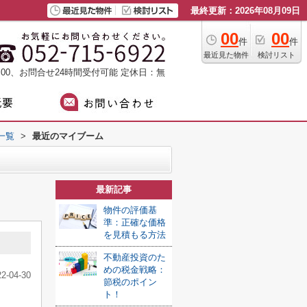
最終更新：2026年08月09日
00
00
件
件
最近見た物件
検討リスト
：00、お問合せ24時間受付可能
定休日：無
一覧
>
最近のマイブーム
最新記事
物件の評価基
準：正確な価格
を見積もる方法
不動産投資のた
めの税金戦略：
22-04-30
節税のポイン
ト！