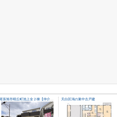
尾張旭市晴丘町池上全２棟【仲介手数料無料 本地原小 旭中】
天白区鴻の巣中古戸建