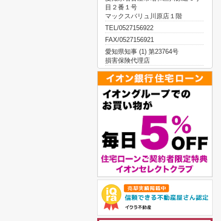
目２番１号
マックスバリュ川原店１階
TEL/0527156922
FAX/0527156921
愛知県知事 (1) 第23764号
損害保険代理店