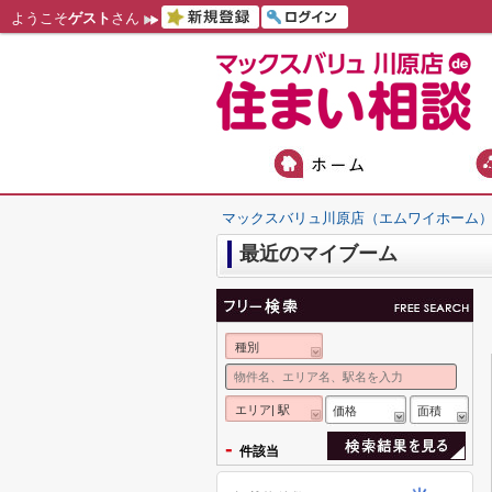
ようこそ
ゲスト
さん
マックスバリュ川原店（エムワイホーム
最近のマイブーム
種別
エリア| 駅
価格
面積
-
件該当