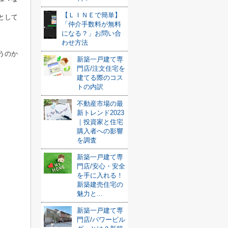
【ＬＩＮＥで簡単】
として
「仲介手数料が無料
になる？」お問い合
わせ方法
うのか
新築一戸建て専
門店/注文住宅を
建てる際のコス
トの内訳
不動産市場の最
新トレンド2023
｜投資家と住宅
購入者への影響
を調査
新築一戸建て専
門店/安心・安全
を手に入れる！
新築建売住宅の
魅力と...
新築一戸建て専
門店/パワービル