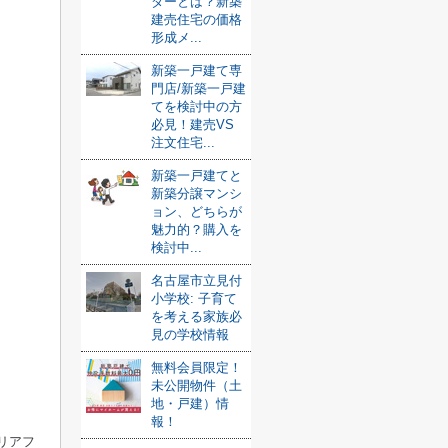
ダーとは？新築
建売住宅の価格
形成メ...
新築一戸建て専
門店/新築一戸建
てを検討中の方
必見！建売VS
注文住宅...
新築一戸建てと
新築分譲マンシ
ョン、どちらが
魅力的？購入を
検討中...
名古屋市立見付
小学校: 子育て
を考える家族必
見の学校情報
無料会員限定！
未公開物件（土
地・戸建）情
報！
リアフ