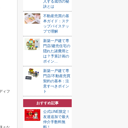
入する成功の秘
訣とは
。
不動産売買の基
本ガイド：ステ
ップバイステッ
プで理解
新築一戸建て専
門店/建売住宅の
隠れた諸費用と
は？予算計画の
ポイン...
新築一戸建て専
門店/不動産売買
契約の基本：注
意すべきポイン
ディフ
ト
おすすめ記事
公式LINE限定！
友達追加で最大
仲介手数料無
料！
様々な