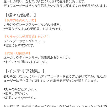
屋干しの匂い、など気づきにくいだけで生活臭はあります。
ディフューザーはそんな生活臭をいい香りに変えてくれる効果があります
【様々な効果。】
【集中力を高めたい方】
レモンやグレープフルーツなどの柑橘系。
◉仕事などをする作業部屋におすすめです。
【リラックス効果実感したい方】
ラベンダーやサンダルウッド。
◉寝室におすすめです。
【抗菌・殺菌効果】
ユーカリやティーツリー。清潔感あるシャボン。
◉トイレや玄関におすすめです。
【インテリア効果。】
香りを楽しむためにルームディフューザーを置く方が多いですが、最近の
ューザーは見た目でも楽しむことが出来るデザインが増えています。
◉丸みの帯びたデザイン。
◉四角いデザイン。
◉花瓶のようなデザイン。
形も様々で、瓶の中にチャームやパールなどが入ったオシャレなものまで