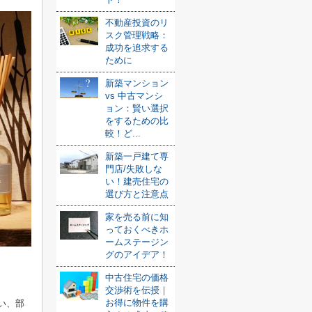
不動産投資のリ
スク管理戦略：
成功を追求する
ために
新築マンション
vs 中古マンシ
ョン：賢い選択
をするための比
較！ど...
新築一戸建て専
門店/失敗しな
い！建売住宅の
選び方と注意点
家を売る前に知
っておくべきホ
ームステージン
グのアイデア！
中古住宅の価格
交渉術を伝授｜
お得に物件を購
い、部