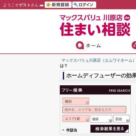
ようこそ
ゲスト
さん
マックスバリュ川原店（エムワイホーム
は？
ホームディフューザーの効
種別
エリア| 駅
価格
面積
-
件該当