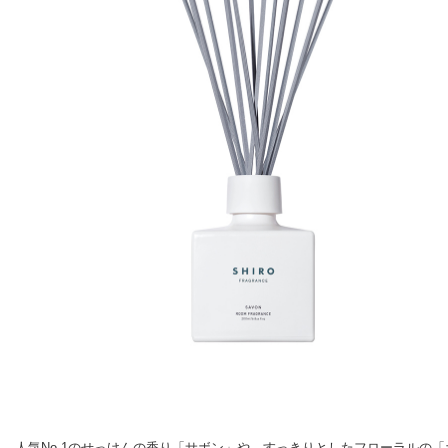
人気No.1のせっけんの香り「サボン」や、すっきりとしたフローラルの「