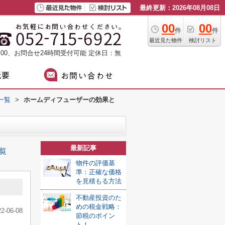
最終更新：2026年08月08日
00
00
件
件
最近見た物件
検討リスト
：00、お問合せ24時間受付可能
定休日：無
一覧
>
ホームディフューザーの効果と
最新記事
覧
物件の評価基
準：正確な価格
を見積もる方法
不動産投資のた
めの税金戦略：
22-06-08
節税のポイン
ト！