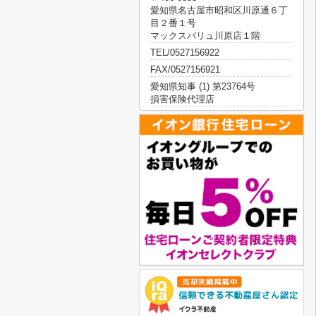
愛知県名古屋市昭和区川原通６丁
目２番１号
マックスバリュ川原店１階
TEL/0527156922
FAX/0527156921
愛知県知事 (1) 第23764号
損害保険代理店