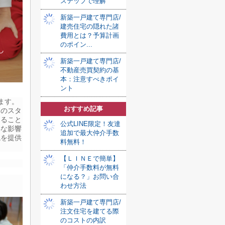
ステップで理解
新築一戸建て専門店/
建売住宅の隠れた諸
費用とは？予算計画
のポイン...
新築一戸建て専門店/
不動産売買契約の基
本：注意すべきポイ
ント
ます。
おすすめ記事
高のスタ
けること
公式LINE限定！友達
要な影響
追加で最大仲介手数
境を提供
料無料！
【ＬＩＮＥで簡単】
「仲介手数料が無料
になる？」お問い合
わせ方法
新築一戸建て専門店/
注文住宅を建てる際
のコストの内訳