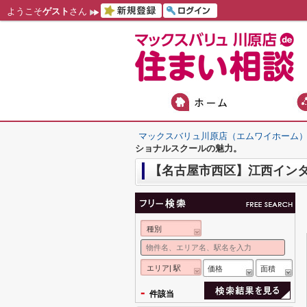
ようこそ
ゲスト
さん
マックスバリュ川原店（エムワイホーム
ショナルスクールの魅力。
【名古屋市西区】江西イン
種別
エリア| 駅
価格
面積
-
件該当