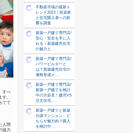
不動産市場の最新ト
レンド2023｜投資家
と住宅購入者への影
響を調査
新築一戸建て専門店/
安心・安全を手に入
れる！新築建売住宅
の魅力と...
新築一戸建て専門店/
パワービルダーと
は？新築建売住宅の
価格形成メ...
新築一戸建て専門店/
新築一戸建てを検討
、すべ
中の方必見！建売VS
ます。
注文住宅...
あてて
新築一戸建てと新築
分譲マンション、ど
ちらが魅力的？購入
た人間
を検討中...
の協力