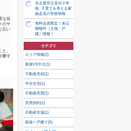
名古屋市立見付小学
校: 子育てを考える家
族必見の学校情報
要な役
無料会員限定！未公
々のサ
開物件（土地・戸
り広い
建）情報！
カテゴリ
こと、
エリア情報(2)
影響す
新築VS中古(1)
不動産売却(1)
中古住宅(1)
不動産売買(1)
売買契約(1)
不動産市場(1)
新築一戸建て(5)