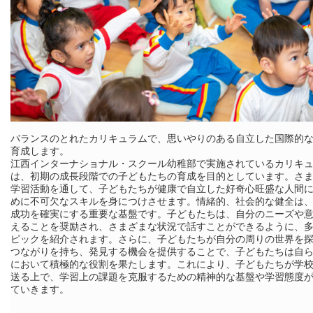
バランスのとれたカリキュラムで、思いやりのある自立した国際的
育成します。
江西インターナショナル・スクール幼稚部で実施されているカリキ
は、初期の成長段階での子どもたちの育成を目的としています。さ
学習活動を通して、子どもたちが健康で自立した好奇心旺盛な人間
めに不可欠なスキルを身につけさせます。情緒的、社会的な健全は
成功を確実にする重要な基盤です。子どもたちは、自分のニーズや
えることを奨励され、さまざまな状況で話すことができるように、
ピックを紹介されます。さらに、子どもたちが自分の周りの世界を
つながりを持ち、発見する機会を提供することで、子どもたちは自
において積極的な役割を果たします。これにより、子どもたちが学
送る上で、学習上の課題を克服するための精神的な基盤や学習態度
ていきます。