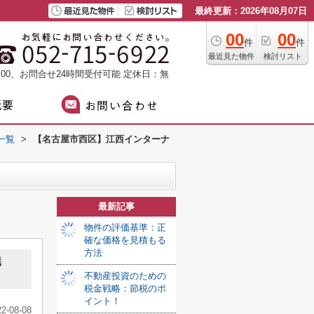
最終更新：2026年08月07日
00
00
件
件
最近見た物件
検討リスト
：00、お問合せ24時間受付可能
定休日：無
一覧
>
【名古屋市西区】江西インターナ
最新記事
物件の評価基準：正
確な価格を見積もる
方法
魅
不動産投資のための
税金戦略：節税のポ
イント！
22-08-08