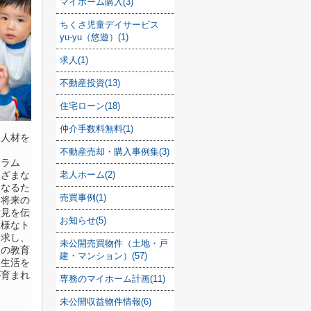
マイホーム購入(3)
ちくさ児童デイサービス
yu-yu（悠遊）(1)
求人(1)
不動産投資(13)
住宅ローン(18)
仲介手数料無料(1)
な人材を
不動産売却・購入事例集(3)
ュラム
老人ホーム(2)
まざまな
になるた
売買事例(1)
、将来の
意見を伝
お知らせ(5)
多様なト
探求し、
未公開売買物件（土地・戸
らの教育
建・マンション）(57)
校生活を
が育まれ
専務のマイホーム計画(11)
未公開収益物件情報(6)