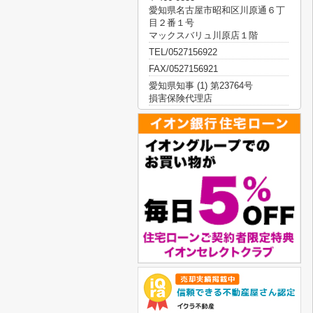
愛知県名古屋市昭和区川原通６丁
目２番１号
マックスバリュ川原店１階
TEL/0527156922
FAX/0527156921
愛知県知事 (1) 第23764号
損害保険代理店