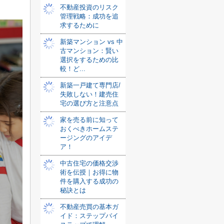
不動産投資のリスク
管理戦略：成功を追
求するために
新築マンション vs 中
古マンション：賢い
選択をするための比
較！ど...
新築一戸建て専門店/
失敗しない！建売住
宅の選び方と注意点
家を売る前に知って
おくべきホームステ
ージングのアイデ
ア！
中古住宅の価格交渉
術を伝授｜お得に物
件を購入する成功の
秘訣とは
不動産売買の基本ガ
イド：ステップバイ