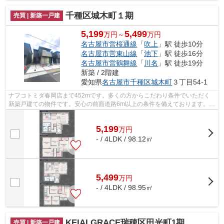
千種区城木町１期
売買 | 新築一戸建
5,199
5,499
万円～
万円
名古屋市営桜通線
「
吹上
」駅 徒歩10分
名古屋市営東山線
「
池下
」駅 徒歩16分
名古屋市営鶴舞線
「
川名
」駅 徒歩19分
新築 / 2階建
愛知県
名古屋市千種区
城木町
３丁目54-1
ナフコトミダ春岡店まで452mです。多くの方からこだわり条件でいただく
新築戸建ての物件です。安心の前面道路6m以上の条件を備えております。地
盤調査済みの物件です。
5,199
万
円
- / 4LDK / 98.12㎡
5,499
万
円
- / 4LDK / 98.95㎡
KEIAI GRACE瑞穂区田光町1期
売買 | 新築一戸建