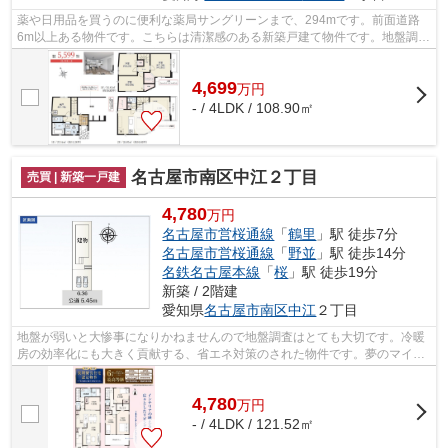
薬や日用品を買うのに便利な薬局サングリーンまで、294mです。前面道路
6m以上ある物件です。こちらは清潔感のある新築戸建て物件です。地盤調査
済みなので、防災面での安心感が増します。
4,699
万
円
- / 4LDK / 108.90㎡
名古屋市南区中江２丁目
売買 | 新築一戸建
4,780
万円
名古屋市営桜通線
「
鶴里
」駅 徒歩7分
名古屋市営桜通線
「
野並
」駅 徒歩14分
名鉄名古屋本線
「
桜
」駅 徒歩19分
新築 / 2階建
愛知県
名古屋市南区
中江
２丁目
地盤が弱いと大惨事になりかねませんので地盤調査はとても大切です。冷暖
房の効率化にも大きく貢献する、省エネ対策のされた物件です。夢のマイホ
ームは思い切って新築の戸建てはいか...
4,780
万
円
- / 4LDK / 121.52㎡