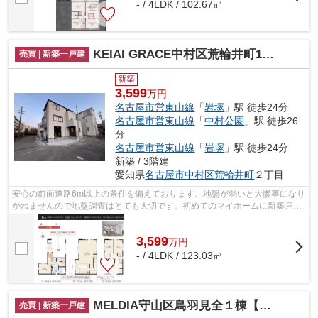
- / 4LDK / 102.67㎡
KEIAI GRACE中村区荒輪井町1期【仲介手数料無料 稲西小 豊正中】
売買 | 新築一戸建
新築
3,599
万円
名古屋市営東山線
「
岩塚
」駅 徒歩24分
名古屋市営東山線
「
中村公園
」駅 徒歩26
分
名古屋市営東山線
「
岩塚
」駅 徒歩24分
新築 / 3階建
愛知県
名古屋市中村区
荒輪井町
２丁目
安心の前面道路6m以上の条件を備えております。地盤が弱いと大惨事になり
かねませんので地盤調査はとても大切です。初めてのマイホームに新築戸建
てはいかがでしょうか。こちらは省エ...
3,599
万
円
- / 4LDK / 123.03㎡
MELDIA守山区鳥羽見全１棟【仲介手数料無料 鳥羽見小】
売買 | 新築一戸建