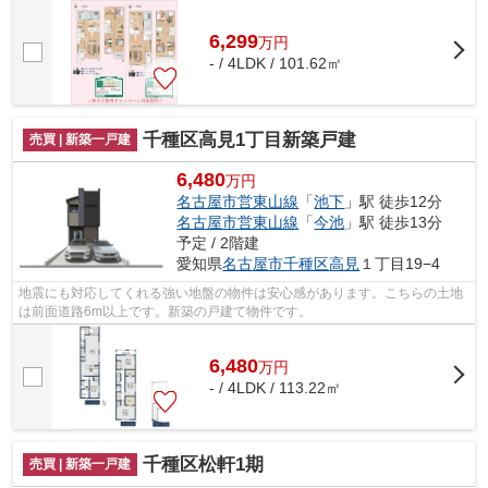
6,299
万
円
- / 4LDK / 101.62㎡
千種区高見1丁目新築戸建
売買 | 新築一戸建
6,480
万円
名古屋市営東山線
「
池下
」駅 徒歩12分
名古屋市営東山線
「
今池
」駅 徒歩13分
予定 / 2階建
愛知県
名古屋市千種区
高見
１丁目19−4
地震にも対応してくれる強い地盤の物件は安心感があります。こちらの土地
は前面道路6m以上です。新築の戸建て物件です。
6,480
万
円
- / 4LDK / 113.22㎡
千種区松軒1期
売買 | 新築一戸建