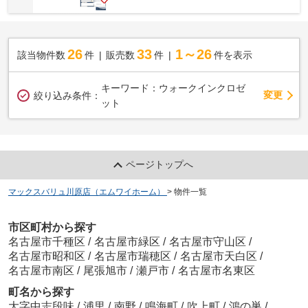
26
33
1～26
該当物件数
件
販売数
件
件を表示
キーワード：ウォークインクロゼ
変更
絞り込み条件：
ット
ページトップへ
マックスバリュ川原店（エムワイホーム）
>
物件一覧
市区町村から探す
名古屋市千種区
/
名古屋市緑区
/
名古屋市守山区
/
名古屋市昭和区
/
名古屋市瑞穂区
/
名古屋市天白区
/
名古屋市南区
/
尾張旭市
/
瀬戸市
/
名古屋市名東区
町名から探す
大字中志段味
/
浦里
/
南野
/
鳴海町
/
吹上町
/
鴻の巣
/