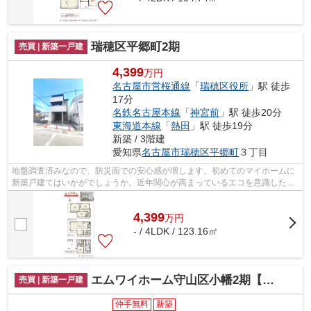
瑞穂区平郷町2期
売買 | 新築一戸建
4,399
万円
名古屋市営桜通線
「
瑞穂区役所
」駅 徒歩
17分
名鉄名古屋本線
「
神宮前
」駅 徒歩20分
東海道本線
「
熱田
」駅 徒歩19分
新築 / 3階建
愛知県
名古屋市瑞穂区
平郷町
３丁目
地盤調査済みなので、防災面での安心感が増します。初めてのマイホームに
新築戸建てはいかがでしょうか。近年関心が高まっているエコを意識した省
エネ対策がなされています。前面道路6...
4,399
万
円
- / 4LDK / 123.16㎡
エムワイホーム守山区小幡2期【仲介手数料無料 小幡小 守山東中】
売買 | 新築一戸建
仲手無料
新築