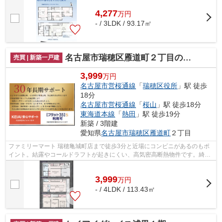
4,277
万
円
- / 3LDK / 93.17㎡
名古屋市瑞穂区雁道町２丁目の新築一戸建
売買 | 新築一戸建
3,999
万円
名古屋市営桜通線
「
瑞穂区役所
」駅 徒歩
18分
名古屋市営桜通線
「
桜山
」駅 徒歩18分
東海道本線
「
熱田
」駅 徒歩19分
新築 / 3階建
愛知県
名古屋市瑞穂区
雁道町
２丁目
ファミリーマート 瑞穂亀城町店まで徒歩3分と近場にコンビニがあるのもポ
イント。結露やコールドラフトが起きにくい、高気密高断熱物件です。綺麗
で清潔感のある室内が新築戸建ての特...
3,999
万
円
- / 4LDK / 113.43㎡