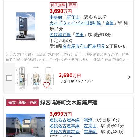
仲手無料
新築
3,690
万円
中央線
「
新守山
」駅 徒歩10分
ガイドウェイバス志段味線
「
金屋
」駅 徒
歩12分
名鉄瀬戸線
「
矢田
」駅 徒歩18分
予定 / 3階建
愛知県
名古屋市守山区
鳥羽見
２丁目8-８
近くのアピタ 新守山店まで徒歩4分で行けます。地盤調査済みなので、防災
面での安心感が増します。こだわりのある方も多い、新築の戸建て物件とな
っております。近年関心が高まってい...
3,690
万
円
- / 3LDK / 97.42㎡
緑区鳴海町文木新築戸建
売買 | 新築一戸建
3,699
万円
名鉄名古屋本線
「
鳴海
」駅 徒歩16分
名鉄名古屋本線
「
左京山
」駅 徒歩21分
名鉄名古屋本線
「
本星崎
」駅 徒歩28分