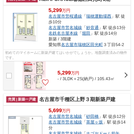
5,299
万円
名古屋市営桜通線
「
瑞穂運動場西
」駅 徒
歩10分
名古屋市営名城線
「
妙音通
」駅 徒歩13分
名鉄名古屋本線
「
堀田
」駅 徒歩14分
新築 / 3階建
愛知県
名古屋市瑞穂区
田光町
３丁目54-2
初めてのマイホームに新築戸建てはいかがでしょうか。地盤調査済みの物件
です。
5,299
万
円
- / 3LDK＋2S(納戸) / 105.43㎡
名古屋市千種区上野３期新築戸建
売買 | 新築一戸建
5,699
万円
名古屋市営名城線
「
砂田橋
」駅 徒歩12分
名古屋市営名城線
「
茶屋ヶ坂
」駅 徒歩14
分
名古屋市営名城線
「
ナゴヤドーム前矢