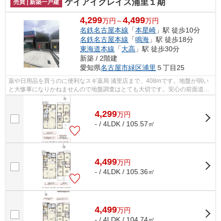
ケイアイグレイス浦里１期
売買 | 新築一戸建
4,299
4,499
万円～
万円
名鉄名古屋本線
「
本星崎
」駅 徒歩10分
名鉄名古屋本線
「
鳴海
」駅 徒歩18分
東海道本線
「
大高
」駅 徒歩30分
新築 / 2階建
愛知県
名古屋市緑区
浦里
５丁目25
薬や日用品を買うのに便利なスギ薬局 浦里店まで、408mです。地盤が弱い
と大惨事になりかねませんので地盤調査はとても大切です。安心の前面道路
6m以上の条件を備えております。一生に...
4,299
万
円
- / 4LDK / 105.57㎡
4,499
万
円
- / 4LDK / 105.36㎡
4,499
万
円
- / 4LDK / 104.74㎡