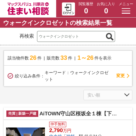
閲覧履歴
お気に入り
メニュー
0
0
ウォークインクロゼットの検索結果一覧
再検索
26
33
1～26
該当物件数
件
販売数
件
件を表示
キーワード：ウォークインクロゼ
変更
絞り込み条件：
ット
AiTOWN守山区桜坂全１棟【下志段味小 志段味中】
売買 | 新築一戸建
仲手無料
2,790
万円