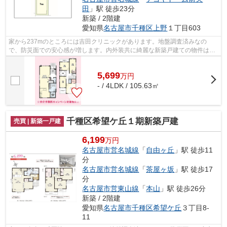
田
」駅 徒歩23分
新築 / 2階建
愛知県
名古屋市千種区
上野
１丁目603
家から237mのところには吉田クリニックがあります。地盤調査済みなの
で、防災面での安心感が増します。内外装共に綺麗な新築戸建ての物件はい
かがでしょうか。
5,699
万
円
- / 4LDK / 105.63㎡
千種区希望ケ丘１期新築戸建
売買 | 新築一戸建
6,199
万円
名古屋市営名城線
「
自由ヶ丘
」駅 徒歩11
分
名古屋市営名城線
「
茶屋ヶ坂
」駅 徒歩17
分
名古屋市営東山線
「
本山
」駅 徒歩26分
新築 / 2階建
愛知県
名古屋市千種区
希望ケ丘
３丁目8-
11