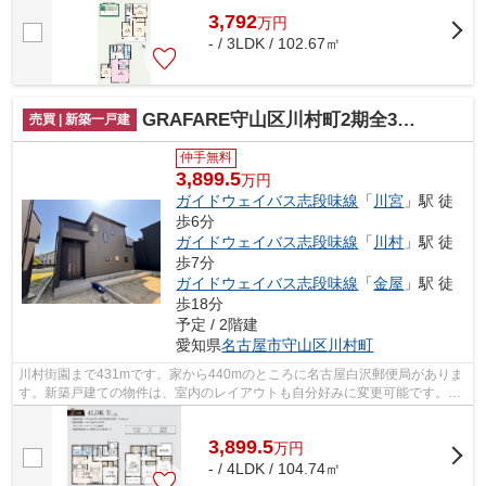
3,792
万
円
- / 3LDK / 102.67㎡
GRAFARE守山区川村町2期全3棟【仲介手数料無料 白沢小 守山区北中】
売買 | 新築一戸建
仲手無料
3,899.5
万円
ガイドウェイバス志段味線
「
川宮
」駅 徒
歩6分
ガイドウェイバス志段味線
「
川村
」駅 徒
歩7分
ガイドウェイバス志段味線
「
金屋
」駅 徒
歩18分
予定 / 2階建
愛知県
名古屋市守山区
川村町
川村街園まで431mです。家から440mのところに名古屋白沢郵便局がありま
す。新築戸建ての物件は、室内のレイアウトも自分好みに変更可能です。光
熱費を抑えることのできる省エネ対策済...
3,899.5
万
円
- / 4LDK / 104.74㎡