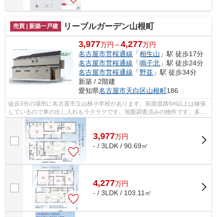
リーブルガーデン山根町
売買 | 新築一戸建
3,977
4,277
万円～
万円
名古屋市営桜通線
「
相生山
」駅 徒歩17分
名古屋市営桜通線
「
鳴子北
」駅 徒歩24分
名古屋市営桜通線
「
野並
」駅 徒歩34分
新築 / 2階建
愛知県
名古屋市天白区
山根町
186
徒歩3分の場所に名古屋市立山根小学校があります。前面道路6m以上は確保
しているので車の出し入れもラクラクです。地盤調査済みの物件です。多く
の方からこだわり条件でいただく新築戸...
3,977
万
円
- / 3LDK / 90.69㎡
4,277
万
円
- / 3LDK / 103.11㎡