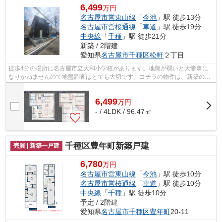
6,499
万円
名古屋市営東山線
「
今池
」駅 徒歩13分
名古屋市営桜通線
「
車道
」駅 徒歩19分
中央線
「
千種
」駅 徒歩21分
新築 / 2階建
愛知県
名古屋市千種区
松軒
２丁目
徒歩4分の場所に名古屋市立大和小学校があります。地盤が弱いと大惨事に
なりかねませんので地盤調査はとても大切です。コチラの物件は、新築の戸
建て物件で設備も充実しています。
6,499
万
円
- / 4LDK / 96.47㎡
千種区豊年町新築戸建
売買 | 新築一戸建
6,780
万円
名古屋市営東山線
「
今池
」駅 徒歩10分
名古屋市営桜通線
「
車道
」駅 徒歩10分
中央線
「
千種
」駅 徒歩10分
予定 / 2階建
愛知県
名古屋市千種区
豊年町
20-11