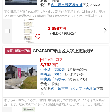
新築 / 3階建
愛知県
名古屋市緑区
鳴海町
字文木56-3
薬や日用品を買うのに便利なV・drug 潮見が丘薬局まで、188mです。夢の
マイホームは思い切って新築の戸建てはいかがでしょうか。外壁材としてサ
イディングを使用している物件です。
3,699
万
円
- / 4LDK / 98.52㎡
GRAFARE守山区大字上志段味6期4棟【仲介手数料無料 上志段味東小 志段味中】
売買 | 新築一戸建
仲手無料
新築
3,792
万円
中央線
「
高蔵寺
」駅 徒歩22分
中央線
「
神領
」駅 徒歩37分
中央線
「
高蔵寺
」駅 徒歩20分
予定 / 2階建
愛知県
名古屋市守山区
大字上志段味
字海
東
家から450mのところに、薬や日用品を買うのに便利なV・drug 志段味店が
あります。初めてのマイホームに新築戸建てはいかがでしょうか。地盤が弱
いと大惨事になりかねませんので地盤調...