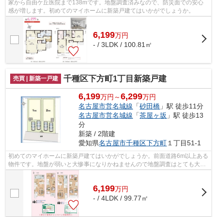
家から自由ケ丘医院まで138mです。地盤調査済みなので、防災面での安心
感が増します。初めてのマイホームに新築戸建てはいかがでしょうか。
6,199
万
円
- / 3LDK / 100.81㎡
千種区下方町1丁目新築戸建
売買 | 新築一戸建
6,199
6,299
万円～
万円
名古屋市営名城線
「
砂田橋
」駅 徒歩11分
名古屋市営名城線
「
茶屋ヶ坂
」駅 徒歩13
分
新築 / 2階建
愛知県
名古屋市千種区
下方町
１丁目51-1
初めてのマイホームに新築戸建てはいかがでしょうか。前面道路6m以上ある
物件です。地盤が弱いと大惨事になりかねませんので地盤調査はとても大切
です。
6,199
万
円
- / 4LDK / 99.77㎡