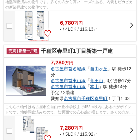
地盤調査済みの物件です。多くの方から高いニーズのある、内装もピカピカ
の新築戸建ての物件です。
6,780
万
円
- / 4LDK / 116.13㎡
千種区春里町1丁目新築一戸建
売買 | 新築一戸建
7,280
万円
名古屋市営名城線
「
自由ヶ丘
」駅 徒歩12
分
名古屋市営東山線
「
覚王山
」駅 徒歩17分
名古屋市営東山線
「
本山
」駅 徒歩14分
予定 / 2階建
愛知県
名古屋市千種区
春里町
１丁目1-33
こちらの物件は名古屋市立自由ケ丘小学校まで453m以内にあるのがポイン
トです。地盤調査済みなので、防災面での安心感が増します。多くの方から
こだわり条件でいただく新築戸建ての物...
7,280
万
円
- / 5LDK / 115.92㎡