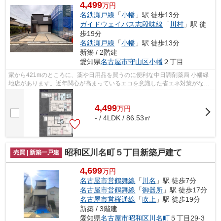
4,499
万円
名鉄瀬戸線
「
小幡
」駅 徒歩13分
ガイドウェイバス志段味線
「
川村
」駅 徒
歩19分
名鉄瀬戸線
「
小幡
」駅 徒歩13分
新築 / 2階建
愛知県
名古屋市守山区
小幡
２丁目
家から421mのところに、薬や日用品を買うのに便利な中日調剤薬局 小幡緑
地店があります。近年関心が高まっているエコを意識した省エネ対策がなさ
れています。夢のマイホームは思い切っ...
4,499
万
円
- / 4LDK / 86.53㎡
昭和区川名町５丁目新築戸建て
売買 | 新築一戸建
4,699
万円
名古屋市営鶴舞線
「
川名
」駅 徒歩7分
名古屋市営鶴舞線
「
御器所
」駅 徒歩17分
名古屋市営桜通線
「
吹上
」駅 徒歩19分
新築 / 3階建
愛知県
名古屋市昭和区
川名町
５丁目29-3