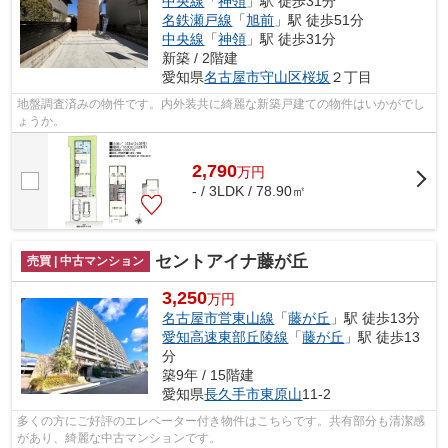
中央線
「
神領
」駅 徒歩31分
名鉄瀬戸線
「
旭前
」駅 徒歩51分
中央線
「
神領
」駅 徒歩31分
新築 / 2階建
愛知県
名古屋市守山区
桜坂
２丁目
地盤調査済みの物件です。内外装共に綺麗な新築戸建ての物件はいかがでし
ょうか。
2,790
万
円
- / 3LDK / 78.90㎡
セントアイナ藤が丘
売買 | 中古マンション
3,250
万円
名古屋市営東山線
「
藤が丘
」駅 徒歩13分
愛知高速東部丘陵線
「
藤が丘
」駅 徒歩13
分
築9年 / 15階建
愛知県
長久手市
東原山
11-2
多くの方にご好評のエレベーター付き物件はこちらです。共有部分も清潔感
があり、綺麗な中古マンションです。