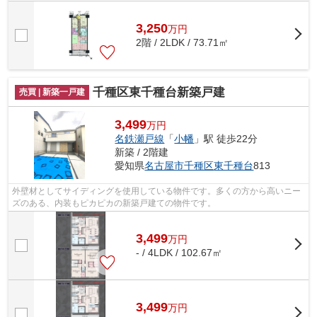
3,250
万
円
2階 / 2LDK / 73.71㎡
千種区東千種台新築戸建
売買 | 新築一戸建
3,499
万円
名鉄瀬戸線
「
小幡
」駅 徒歩22分
新築 / 2階建
愛知県
名古屋市千種区
東千種台
813
外壁材としてサイディングを使用している物件です。多くの方から高いニー
ズのある、内装もピカピカの新築戸建ての物件です。
3,499
万
円
- / 4LDK / 102.67㎡
3,499
万
円