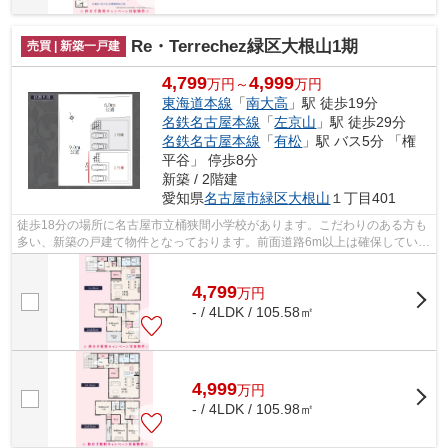
Re・Terrechez緑区大根山1期
売買 | 新築一戸建
4,799
4,999
万円～
万円
東海道本線
「
南大高
」駅 徒歩19分
名鉄名古屋本線
「
左京山
」駅 徒歩29分
名鉄名古屋本線
「
有松
」駅 バス5分 「権
平谷」 停歩8分
新築 / 2階建
愛知県
名古屋市緑区
大根山
１丁目401
徒歩18分の場所に名古屋市立桶狭間小学校があります。こだわりのある方も
多い、新築の戸建て物件となっております。前面道路6m以上は確保している
ので車の出し入れもラクラクです。地...
4,799
万
円
- / 4LDK / 105.58㎡
4,999
万
円
- / 4LDK / 105.98㎡