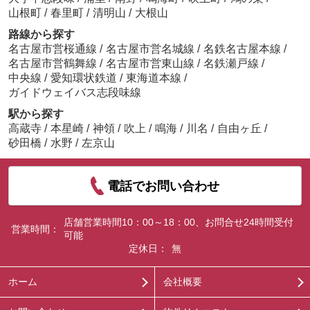
山根町
/
春里町
/
清明山
/
大根山
路線から探す
名古屋市営桜通線
/
名古屋市営名城線
/
名鉄名古屋本線
/
名古屋市営鶴舞線
/
名古屋市営東山線
/
名鉄瀬戸線
/
中央線
/
愛知環状鉄道
/
東海道本線
/
ガイドウェイバス志段味線
駅から探す
高蔵寺
/
本星崎
/
神領
/
吹上
/
鳴海
/
川名
/
自由ヶ丘
/
砂田橋
/
水野
/
左京山
電話でお問い合わせ
店舗営業時間10：00～18：00、お問合せ24時間受付
営業時間：
可能
定休日：
無
ホーム
会社概要