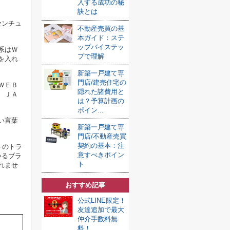
入する成功の秘
訣とは
センチュ
不動産売買の基
本ガイド：ステ
ップバイステッ
系はＷ
プで理解
を入れ
新築一戸建て専
門店/建売住宅の
ＷＥＢ
隠れた諸費用と
 ＪＡ
は？予算計画の
ポイン...
い言葉
新築一戸建て専
門店/不動産売買
契約の基本：注
トのトラ
意すべきポイン
いるブラ
ト
れませ
おすすめ記事
公式LINE限定！
友達追加で最大
仲介手数料無
料！