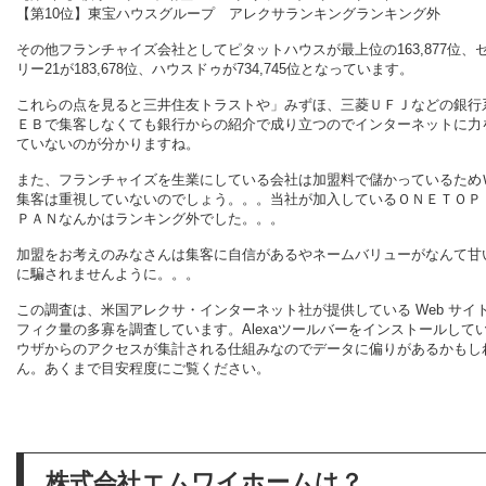
【第10位】東宝ハウスグループ
アレクサランキングランキング外
その他フランチャイズ会社としてピタットハウスが最上位の163,877位、
リー21が183,678位、ハウスドゥが734,745位となっています。
これらの点を見ると三井住友トラストや」みずほ、三菱ＵＦＪなどの銀行
ＥＢで集客しなくても銀行からの紹介で成り立つのでインターネットに力
ていないのが分かりますね。
また、フランチャイズを生業にしている会社は加盟料で儲かっているため
集客は重視していないのでしょう。。。当社が加入しているＯＮＥＴＯＰ
ＰＡＮなんかはランキング外でした。。。
加盟をお考えのみなさんは集客に自信があるやネームバリューがなんて甘
に騙されませんように。。。
この調査は、米国アレクサ・インターネット社が提供している Web サイ
フィク量の多寡を調査しています。
Alexaツールバーをインストールして
ウザからのアクセスが集計される仕組みなのでデータに偏りがあるかもし
ん。あくまで目安程度にご覧ください。
株式会社エムワイホームは？