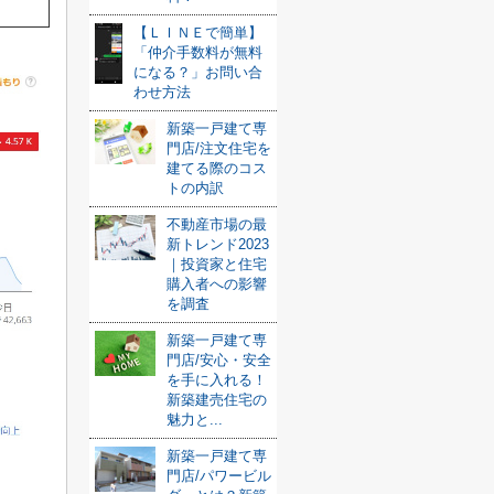
【ＬＩＮＥで簡単】
「仲介手数料が無料
になる？」お問い合
わせ方法
新築一戸建て専
門店/注文住宅を
建てる際のコス
トの内訳
不動産市場の最
新トレンド2023
｜投資家と住宅
購入者への影響
を調査
新築一戸建て専
門店/安心・安全
を手に入れる！
新築建売住宅の
魅力と...
新築一戸建て専
門店/パワービル