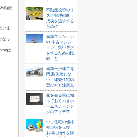
不動産
不動産投資のリ
スク管理戦略：
成功を追求する
ために
っていま
新築マンション
位となっ
vs 中古マンシ
ョン：賢い選択
omeは
をするための比
較！ど...
新築一戸建て専
門店/失敗しな
い！建売住宅の
選び方と注意点
家を売る前に知
っておくべきホ
ームステージン
グのアイデア！
中古住宅の価格
交渉術を伝授｜
お得に物件を購