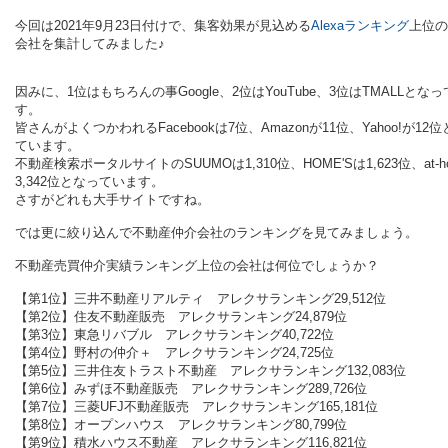
今回は2021年9月23日付けで、集客効果が見込める
Alexaランキング
上位の
会社を集計してみました♪
因みに、1位はもちろんの事Google、2位はYouTube、3位はTMALLとな
す。
皆さんがよくつかわれるFacebookは7位、Amazonが11位、Yahoo!が12
ています。
不動産検索ポータルサイトのSUUMOは1,310位、HOME'Sは1,623位、at-h
3,342位となっています。
さすがどれも大手サイトですね。
では更に絞り込んで不動産仲介会社のランキングを見てみましょう。
不動産売買仲介実績ランキング上位の会社は何位でしょうか？
【第1位】三井不動産リアルティ アレクサランキング29,512位
【第2位】住友不動産販売 アレクサランキング24,879位
【第3位】東急リバブル
アレクサランキング40,722位
【第4位】野村の仲介＋
アレクサランキング24,725位
【第5位】三井住友トラスト不動産
アレクサランキング132,083位
【第6位】みずほ不動産販売
アレクサランキング289,726位
【第7位】三菱UFJ不動産販売
アレクサランキング165,181位
【第8位】オープンハウス
アレクサランキング80,799位
【第9位】積水ハウス不動産
アレクサランキング116,821位