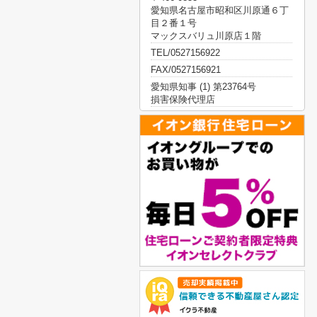
愛知県名古屋市昭和区川原通６丁
目２番１号
マックスバリュ川原店１階
TEL/0527156922
FAX/0527156921
愛知県知事 (1) 第23764号
損害保険代理店