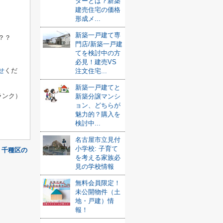
ダーとは？新築
建売住宅の価格
形成メ...
新築一戸建て専
？？
門店/新築一戸建
てを検討中の方
必見！建売VS
せ
くだ
注文住宅...
新築一戸建てと
クランク）
新築分譲マンシ
ョン、どちらが
魅力的？購入を
検討中...
名古屋市立見付
小学校: 子育て
千種区の
を考える家族必
見の学校情報
無料会員限定！
未公開物件（土
地・戸建）情
報！