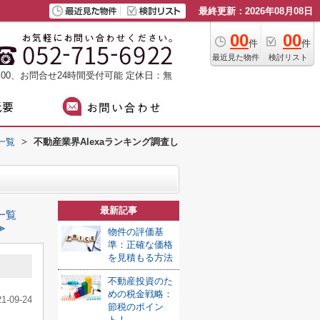
最終更新：2026年08月08日
00
00
件
件
最近見た物件
検討リスト
：00、お問合せ24時間受付可能
定休日：無
一覧
>
不動産業界Alexaランキング調査し
最新記事
一覧
≫
物件の評価基
準：正確な価格
を見積もる方法
不動産投資のた
めの税金戦略：
21-09-24
節税のポイン
ト！