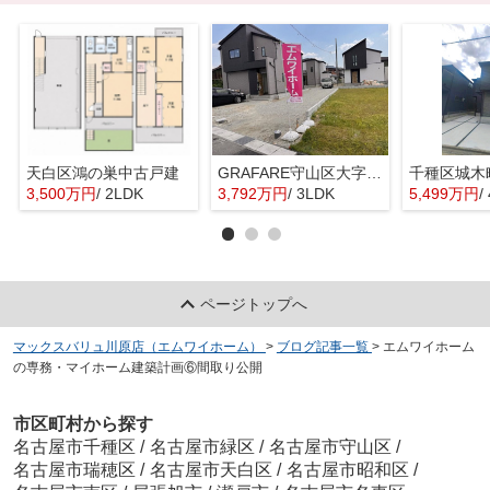
天白区鴻の巣中古戸建
GRAFARE守山区大字上志段味6期4棟【仲介手数料無料 上志段味東小 志段味中】
千種区城木
3,500万円
/ 2LDK
3,792万円
/ 3LDK
5,499万円
/
ページトップへ
マックスバリュ川原店（エムワイホーム）
>
ブログ記事一覧
>
エムワイホーム
の専務・マイホーム建築計画⑥間取り公開
市区町村から探す
名古屋市千種区
/
名古屋市緑区
/
名古屋市守山区
/
名古屋市瑞穂区
/
名古屋市天白区
/
名古屋市昭和区
/