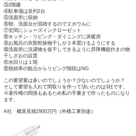
③2階建
④駐車場は並列2台
⑤洗面所に収納
⑥朝、洗面台が混雑するので２ボウルに
⑦玄関にシューズインクローゼット
⑧キッチン・リビング・ダイニングに床暖房
⑨お風呂の衣類乾燥物干しが２本置けるようにする
⑩洗面所に洗濯物を仮干しできるように昇降機能付きの物
干しざおの設置
⑪水回りは１階
⑫熱効率の観点からリビング階段はNG
この要望量は多いのでしょうか？少ないのでしょうか？
そして要望を入れて間取りを作って頂いたのは3社です。
※著作権の関係もあるため私の手書きで作ったものになり
ます。
A社 概算見積2900万円（外構工事別途）