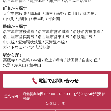
名古屋市南区
/
尾張旭市
/
瀬戸市
/
名古屋市名東区
町名から探す
大字中志段味
/
鳴海町
/
浦里
/
南野
/
吹上町
/
鴻の巣
/
山根町
/
清明山
/
春里町
/
平針南
路線から探す
名古屋市営桜通線
/
名古屋市営名城線
/
名鉄名古屋本線
/
名古屋市営鶴舞線
/
名古屋市営東山線
/
名鉄瀬戸線
/
中央線
/
愛知環状鉄道
/
東海道本線
/
ガイドウェイバス志段味線
駅から探す
高蔵寺
/
本星崎
/
神領
/
吹上
/
鳴海
/
砂田橋
/
自由ヶ丘
/
水野
/
左京山
/
相生山
電話でお問い合わせ
店舗営業時間10：00～18：00、お問合せ24時間受付
営業時間：
可能
定休日：
無