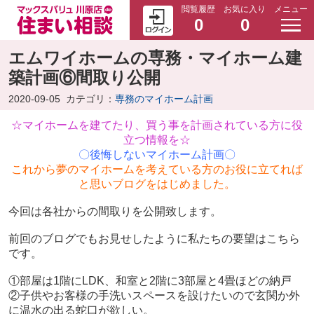
閲覧履歴
お気に入り
メニュー
0
0
エムワイホームの専務・マイホーム建
築計画⑥間取り公開
2020-09-05
カテゴリ：
専務のマイホーム計画
☆マイホームを建てたり、買う事を計画されている方に役
立つ情報を☆
〇後悔しないマイホーム計画〇
これから夢のマイホームを考えている方のお役に立てれば
と思いブログをはじめました。
今回は各社からの間取りを公開致します。
前回のブログでもお見せしたように私たちの要望はこちら
です。
①部屋は1階にLDK、和室と2階に3部屋と4畳ほどの納戸
②子供やお客様の手洗いスペースを設けたいので玄関か外
に温水の出る蛇口が欲しい。