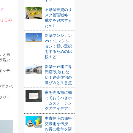
を☆
不動産投資のリ
スク管理戦略：
をはじめ
成功を追求する
ために
新築マンション
vs 中古マンシ
ョン：賢い選択
をするための比
いと言
較！ど...
所洗い
新築一戸建て専
キッチ
門店/失敗しな
い！建売住宅の
選び方と注意点
設置スペ
家を売る前に知
フリー
っておくべきホ
ームステージン
グのアイデア！
中古住宅の価格
交渉術を伝授｜
お得に物件を購