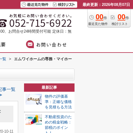
最終更新：2026年08月07日
00
00
件
件
最近見た物件
検討リスト
：00、お問合せ24時間受付可能
定休日：無
一覧
>
エムワイホームの専務・マイホー
最新記事
記事一覧
≫
物件の評価基
準：正確な価格
を見積もる方法
決
不動産投資のた
めの税金戦略：
節税のポイン
20-10-11
ト！