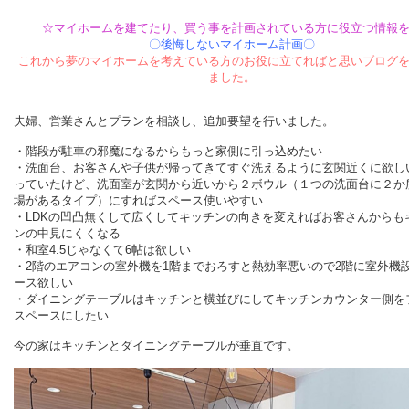
☆マイホームを建てたり、買う事を計画されている方に役立つ情報
〇後悔しないマイホーム計画〇
これから夢のマイホームを考えている方のお役に立てればと思いブログ
ました。
夫婦、営業さんとプランを相談し、追加要望を行いました。
・階段が駐車の邪魔になるからもっと家側に引っ込めたい
・洗面台、お客さんや子供が帰ってきてすぐ洗えるように玄関近くに欲し
っていたけど、洗面室が玄関から近いから２ボウル（１つの洗面台に２か
場があるタイプ）にすればスペース使いやすい
・LDKの凹凸無くして広くしてキッチンの向きを変えればお客さんからも
ンの中見にくくなる
・和室4.5じゃなくて6帖は欲しい
・2階のエアコンの室外機を1階までおろすと熱効率悪いので2階に室外機
ース欲しい
・ダイニングテーブルはキッチンと横並びにしてキッチンカウンター側を
スペースにしたい
今の家はキッチンとダイニングテーブルが垂直です。