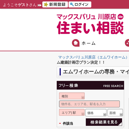
ようこそ
ゲスト
さん
マックスバリュ川原店（エムワイホーム
ム建築計画⑦プラン決定！！
エムワイホームの専務・マ
種別
エリア| 駅
価格
面積
-
件該当