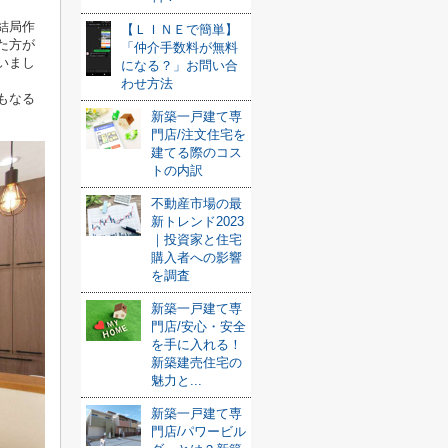
結局作
【ＬＩＮＥで簡単】
た方が
「仲介手数料が無料
いまし
になる？」お問い合
わせ方法
もなる
新築一戸建て専
門店/注文住宅を
建てる際のコス
トの内訳
不動産市場の最
新トレンド2023
｜投資家と住宅
購入者への影響
を調査
新築一戸建て専
門店/安心・安全
を手に入れる！
新築建売住宅の
魅力と...
新築一戸建て専
門店/パワービル