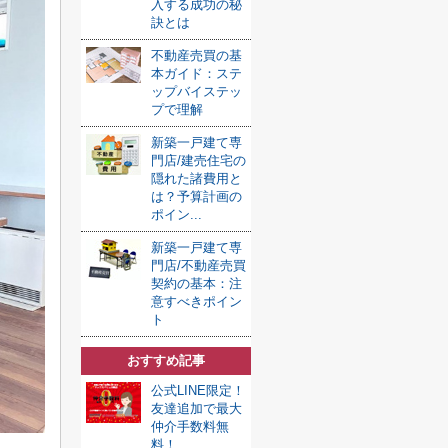
入する成功の秘
訣とは
不動産売買の基
本ガイド：ステ
ップバイステッ
プで理解
新築一戸建て専
門店/建売住宅の
隠れた諸費用と
は？予算計画の
ポイン...
新築一戸建て専
門店/不動産売買
契約の基本：注
意すべきポイン
ト
おすすめ記事
公式LINE限定！
友達追加で最大
仲介手数料無
料！