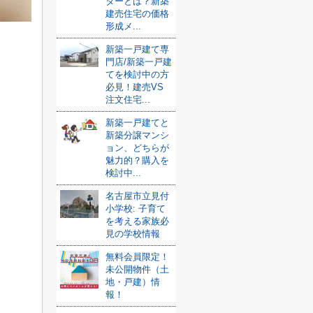
ダーとは？新築
建売住宅の価格
形成メ...
新築一戸建て専
門店/新築一戸建
てを検討中の方
必見！建売VS
注文住宅...
新築一戸建てと
新築分譲マンシ
ョン、どちらが
魅力的？購入を
検討中...
名古屋市立見付
小学校: 子育て
を考える家族必
見の学校情報
無料会員限定！
未公開物件（土
地・戸建）情
報！