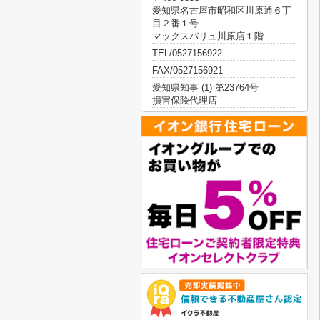
愛知県名古屋市昭和区川原通６丁
目２番１号
マックスバリュ川原店１階
TEL/0527156922
FAX/0527156921
愛知県知事 (1) 第23764号
損害保険代理店