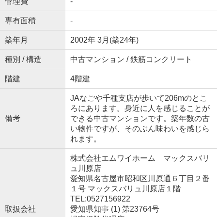
管理費
-
専有面積
-
築年月
2002年 3月(築24年)
種別 / 構造
中古マンション / 鉄筋コンクリート
階建
4階建
JAなごや千種支店が歩いて206mのとこ
ろにあります。身近に人を感じることが
備考
できる中古マンションです。築年数の古
い物件ですが、そのぶん味わいを感じら
れます。
株式会社エムワイホーム マックスバリ
ュ川原店
愛知県名古屋市昭和区川原通６丁目２番
１号 マックスバリュ川原店１階
TEL:0527156922
取扱会社
愛知県知事 (1) 第23764号