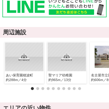
周辺施設
あい保育園穂波町
聖マリア幼稚園
名古屋市立
約288m／4分
約965m／13分
約606m／
エリアの近い物件