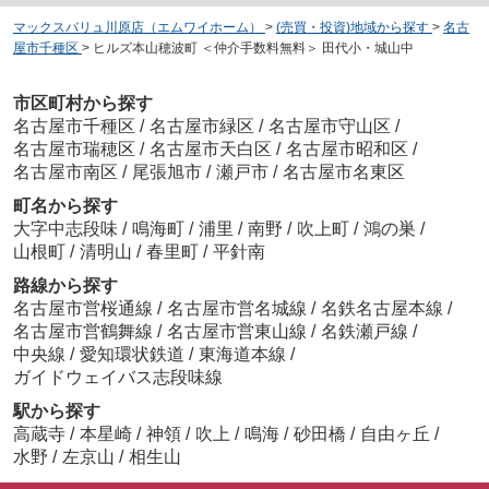
マックスバリュ川原店（エムワイホーム）
>
(売買・投資)地域から探す
>
名古
屋市千種区
>
ヒルズ本山穂波町 ＜仲介手数料無料＞ 田代小・城山中
市区町村から探す
名古屋市千種区
/
名古屋市緑区
/
名古屋市守山区
/
名古屋市瑞穂区
/
名古屋市天白区
/
名古屋市昭和区
/
名古屋市南区
/
尾張旭市
/
瀬戸市
/
名古屋市名東区
町名から探す
大字中志段味
/
鳴海町
/
浦里
/
南野
/
吹上町
/
鴻の巣
/
山根町
/
清明山
/
春里町
/
平針南
路線から探す
名古屋市営桜通線
/
名古屋市営名城線
/
名鉄名古屋本線
/
名古屋市営鶴舞線
/
名古屋市営東山線
/
名鉄瀬戸線
/
中央線
/
愛知環状鉄道
/
東海道本線
/
ガイドウェイバス志段味線
駅から探す
高蔵寺
/
本星崎
/
神領
/
吹上
/
鳴海
/
砂田橋
/
自由ヶ丘
/
水野
/
左京山
/
相生山