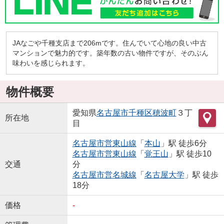
JAなごや千種支店まで206mです。住んでいて心地の良い中古
マンションで魅力的です。築年数の古い物件ですが、そのぶん
味わいを感じられます。
物件概要
愛知県
名古屋市千種区
穂波町
３丁
所在地
目
名古屋市営東山線
「
本山
」駅 徒歩6分
名古屋市営東山線
「
覚王山
」駅 徒歩10
交通
分
名古屋市営名城線
「
名古屋大学
」駅 徒歩
18分
価格
-