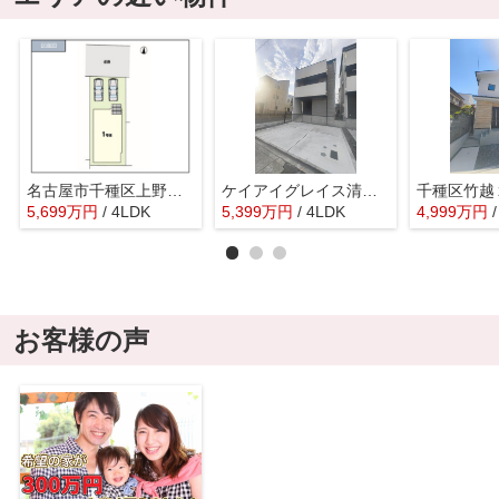
名古屋市千種区上野３期新築戸建
ケイアイグレイス清明山2期
5,699
万
円
/ 4LDK
5,399
万
円
/ 4LDK
4,999
万
円
お客様の声