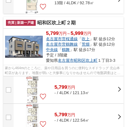
13階 / 4LDK / 92.78㎡
昭和区吹上町２期
売買 | 新築一戸建
5,799
5,999
万円～
万円
名古屋市営桜通線
「
吹上
」駅 徒歩12分
名古屋市営鶴舞線
「
荒畑
」駅 徒歩12分
中央線
「
鶴舞
」駅 徒歩17分
予定 / 3階建
愛知県
名古屋市昭和区
吹上町
１丁目3-3
家から464mのところに、薬や日用品を買うのに便利なスギドラッグ 北山本
町店があります。地盤が弱いと大惨事になりかねませんので地盤調査はとて
も大切です。こちらは清潔感のある新築...
5,799
万
円
- / 4LDK / 121.13㎡
5,799
万
円
- / 4LDK / 122.54㎡