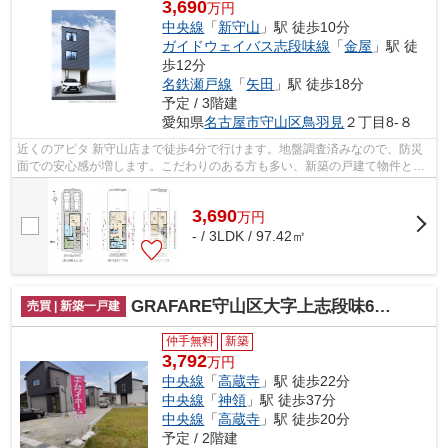
3,690
万円
中央線
「
新守山
」駅 徒歩10分
ガイドウェイバス志段味線
「
金屋
」駅 徒
歩12分
名鉄瀬戸線
「
矢田
」駅 徒歩18分
予定 / 3階建
愛知県
名古屋市守山区
鳥羽見
２丁目8-８
近くのアピタ 新守山店まで徒歩4分で行けます。地盤調査済みなので、防災
面での安心感が増します。こだわりのある方も多い、新築の戸建て物件とな
っております。近年関心が高まってい...
3,690
万
円
- / 3LDK / 97.42㎡
GRAFARE守山区大字上志段味6期4棟【仲介手数料無料 上志段味東小 志段味中】
売買 | 新築一戸建
仲手無料
新築
3,792
万円
中央線
「
高蔵寺
」駅 徒歩22分
中央線
「
神領
」駅 徒歩37分
中央線
「
高蔵寺
」駅 徒歩20分
予定 / 2階建