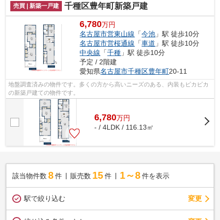
千種区豊年町新築戸建
売買 | 新築一戸建
6,780
万円
名古屋市営東山線
「
今池
」駅 徒歩10分
名古屋市営桜通線
「
車道
」駅 徒歩10分
中央線
「
千種
」駅 徒歩10分
予定 / 2階建
愛知県
名古屋市千種区
豊年町
20-11
地盤調査済みの物件です。多くの方から高いニーズのある、内装もピカピカ
の新築戸建ての物件です。
6,780
万
円
- / 4LDK / 116.13㎡
8
15
1～8
該当物件数
件
販売数
件
件を表示
駅で絞り込む
変更