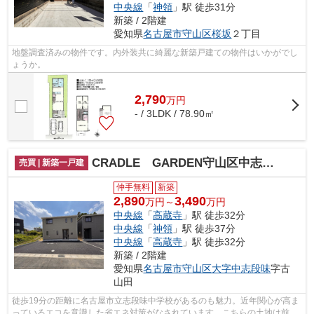
中央線
「
神領
」駅 徒歩31分
新築 / 2階建
愛知県
名古屋市守山区
桜坂
２丁目
地盤調査済みの物件です。内外装共に綺麗な新築戸建ての物件はいかがでし
ょうか。
2,790
万
円
- / 3LDK / 78.90㎡
CRADLE GARDEN守山区中志段味第3【仲介手数料無料 志段味東小 志段味中】
売買 | 新築一戸建
仲手無料
新築
2,890
3,490
万円～
万円
中央線
「
高蔵寺
」駅 徒歩32分
中央線
「
神領
」駅 徒歩37分
中央線
「
高蔵寺
」駅 徒歩32分
新築 / 2階建
愛知県
名古屋市守山区
大字中志段味
字古
山田
徒歩19分の距離に名古屋市立志段味中学校があるのも魅力。近年関心が高ま
っているエコを意識した省エネ対策がなされています。こちらの土地は前面