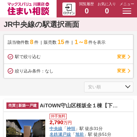
閲覧履歴
お気に入り
メニュー
0
0
JR中央線の駅選択画面
8
15
1～8
該当物件数
件
販売数
件
件を表示
駅で絞り込む
変更
変更
絞り込み条件：
なし
AiTOWN守山区桜坂全１棟【下志段味小 志段味中】
売買 | 新築一戸建
仲手無料
2,790
万円
中央線
「
神領
」駅 徒歩31分
名鉄瀬戸線
「
旭前
」駅 徒歩51分