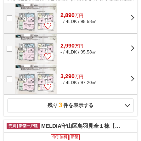
道路6m以上です。初めてのマイホーム...
2,890
万
円
- / 4LDK / 95.58㎡
2,990
万
円
- / 4LDK / 95.58㎡
3,290
万
円
- / 4LDK / 97.20㎡
3
残り
件を表示する
MELDIA守山区鳥羽見全１棟【仲介手数料無料 鳥羽見小】
売買 | 新築一戸建
仲手無料
新築