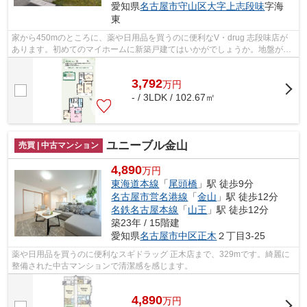
愛知県
名古屋市守山区
大字上志段味
字海
東
家から450mのところに、薬や日用品を買うのに便利なV・drug 志段味店が
あります。初めてのマイホームに新築戸建てはいかがでしょうか。地盤が弱
いと大惨事になりかねませんので地盤調...
3,792
万
円
- / 3LDK / 102.67㎡
ユニーブル金山
売買 | 中古マンション
4,890
万円
東海道本線
「
尾頭橋
」駅 徒歩9分
名古屋市営名港線
「
金山
」駅 徒歩12分
名鉄名古屋本線
「
山王
」駅 徒歩12分
築23年 / 15階建
愛知県
名古屋市中区
正木
２丁目3-25
薬や日用品を買うのに便利なスギドラッグ 正木店まで、329mです。綺麗に
整備された中古マンションで清潔感を感じます。
4,890
万
円