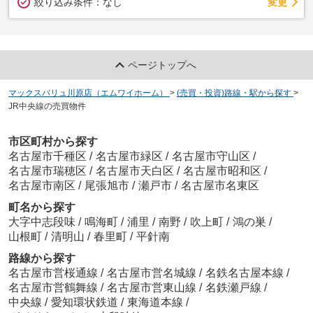
変更
絞り込み条件：
なし
ページトップへ
マックスバリュ川原店（エムワイホーム）
>
(売買・投資)路線・駅から探す
>
JR中央線の売買物件
市区町村から探す
名古屋市千種区
/
名古屋市緑区
/
名古屋市守山区
/
名古屋市瑞穂区
/
名古屋市天白区
/
名古屋市昭和区
/
名古屋市南区
/
尾張旭市
/
瀬戸市
/
名古屋市名東区
町名から探す
大字中志段味
/
鳴海町
/
浦里
/
南野
/
吹上町
/
鴻の巣
/
山根町
/
清明山
/
春里町
/
平針南
路線から探す
名古屋市営桜通線
/
名古屋市営名城線
/
名鉄名古屋本線
/
名古屋市営鶴舞線
/
名古屋市営東山線
/
名鉄瀬戸線
/
中央線
/
愛知環状鉄道
/
東海道本線
/