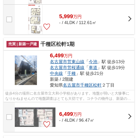
5,999
万
円
- / 4LDK / 112.61㎡
千種区松軒1期
売買 | 新築一戸建
6,499
万円
名古屋市営東山線
「
今池
」駅 徒歩13分
名古屋市営桜通線
「
車道
」駅 徒歩19分
中央線
「
千種
」駅 徒歩21分
新築 / 2階建
愛知県
名古屋市千種区
松軒
２丁目
徒歩4分の場所に名古屋市立大和小学校があります。地盤が弱いと大惨事に
なりかねませんので地盤調査はとても大切です。コチラの物件は、新築の戸
建て物件で設備も充実しています。
6,499
万
円
- / 4LDK / 96.47㎡