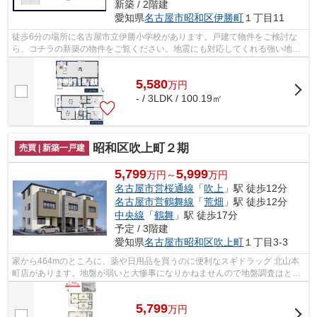
新築 / 2階建
愛知県
名古屋市昭和区
伊勝町
１丁目11
徒歩6分の場所に名古屋市立伊勝小学校があります。戸建て物件をご検討な
ら、コチラの新築の物件をご覧ください。地震にも対応してくれる強い地盤
の物件は安心感があります。前面道路6m...
5,580
万
円
- / 3LDK / 100.19㎡
昭和区吹上町２期
売買 | 新築一戸建
5,799
5,999
万円～
万円
名古屋市営桜通線
「
吹上
」駅 徒歩12分
名古屋市営鶴舞線
「
荒畑
」駅 徒歩12分
中央線
「
鶴舞
」駅 徒歩17分
予定 / 3階建
愛知県
名古屋市昭和区
吹上町
１丁目3-3
家から464mのところに、薬や日用品を買うのに便利なスギドラッグ 北山本
町店があります。地盤が弱いと大惨事になりかねませんので地盤調査はとて
も大切です。こちらは清潔感のある新築...
5,799
万
円