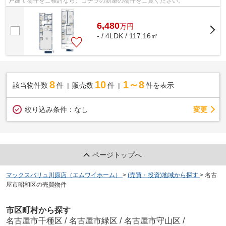
戸建て物件をご検討なら、コチラの新築の物件をご覧ください。
6,480
万
円
- / 4LDK / 117.16㎡
8
10
1～8
該当物件数
件
販売数
件
件を表示
変更
絞り込み条件：
なし
ページトップへ
マックスバリュ川原店（エムワイホーム）
>
(売買・投資)地域から探す
>
名古
屋市昭和区の売買物件
市区町村から探す
名古屋市千種区
/
名古屋市緑区
/
名古屋市守山区
/