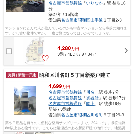
名古屋市営鶴舞線
「
いりなか
」駅 徒歩16
分
築27年 / 15階建
愛知県
名古屋市昭和区
山手通
２丁目2-3
マンションにどんな人が住んでいるのかも中古マンションなら事前に知れま
す。少し古い物件ですが、一度ご覧になってはいかがでしょうか。
4,280
万
円
3階 / 4LDK / 97.34㎡
昭和区川名町５丁目新築戸建て
売買 | 新築一戸建
4,699
万円
名古屋市営鶴舞線
「
川名
」駅 徒歩7分
名古屋市営鶴舞線
「
御器所
」駅 徒歩17分
名古屋市営桜通線
「
吹上
」駅 徒歩19分
新築 / 3階建
愛知県
名古屋市昭和区
川名町
５丁目29-3
薬や日用品を買うのに便利な薬局サングリーンまで、294mです。前面道路
6m以上ある物件です。こちらは清潔感のある新築戸建て物件です。地盤調査
済みなので、防災面での安心感が増します。