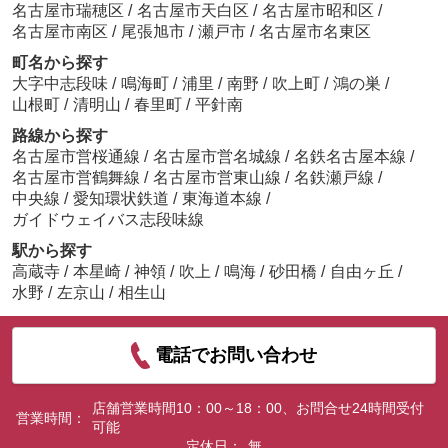
名古屋市瑞穂区
/
名古屋市天白区
/
名古屋市昭和区
/
名古屋市南区
/
尾張旭市
/
瀬戸市
/
名古屋市名東区
町名から探す
大字中志段味
/
鳴海町
/
浦里
/
南野
/
吹上町
/
鴻の巣
/
山根町
/
清明山
/
春里町
/
平針南
路線から探す
名古屋市営桜通線
/
名古屋市営名城線
/
名鉄名古屋本線
/
名古屋市営鶴舞線
/
名古屋市営東山線
/
名鉄瀬戸線
/
中央線
/
愛知環状鉄道
/
東海道本線
/
ガイドウェイバス志段味線
駅から探す
高蔵寺
/
本星崎
/
神領
/
吹上
/
鳴海
/
砂田橋
/
自由ヶ丘
/
水野
/
左京山
/
相生山
電話でお問い合わせ
店舗営業時間10：00～18：00、お問合せ24時間受付
営業時間：
可能
定休日：
無