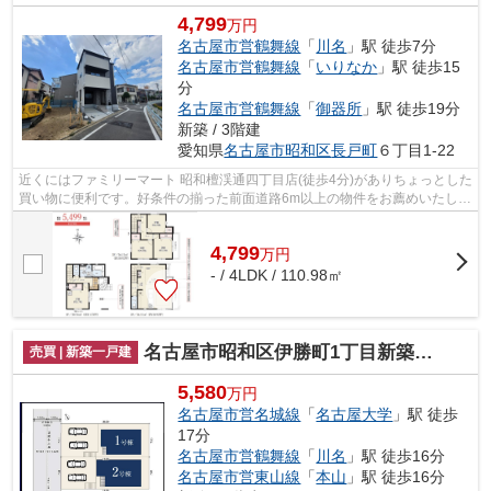
4,799
万円
名古屋市営鶴舞線
「
川名
」駅 徒歩7分
名古屋市営鶴舞線
「
いりなか
」駅 徒歩15
分
名古屋市営鶴舞線
「
御器所
」駅 徒歩19分
新築 / 3階建
愛知県
名古屋市昭和区
長戸町
６丁目1-22
近くにはファミリーマート 昭和檀渓通四丁目店(徒歩4分)がありちょっとした
買い物に便利です。好条件の揃った前面道路6m以上の物件をお薦めいたしま
す。こちらは清潔感のある新築戸建...
4,799
万
円
- / 4LDK / 110.98㎡
名古屋市昭和区伊勝町1丁目新築戸建
売買 | 新築一戸建
5,580
万円
名古屋市営名城線
「
名古屋大学
」駅 徒歩
17分
名古屋市営鶴舞線
「
川名
」駅 徒歩16分
名古屋市営東山線
「
本山
」駅 徒歩16分