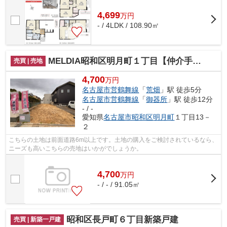
4,699
万
円
- / 4LDK / 108.90㎡
MELDIA昭和区明月町１丁目【仲介手数料無料 御器所小 桜山中】
売買 | 売地
4,700
万円
名古屋市営鶴舞線
「
荒畑
」駅 徒歩5分
名古屋市営鶴舞線
「
御器所
」駅 徒歩12分
- / -
愛知県
名古屋市昭和区
明月町
１丁目13－
２
こちらの土地は前面道路6m以上です。土地の購入をご検討されているなら、
ニーズも高いこちらの売地はいかがでしょうか。
4,700
万
円
- / - / 91.05㎡
昭和区長戸町６丁目新築戸建
売買 | 新築一戸建