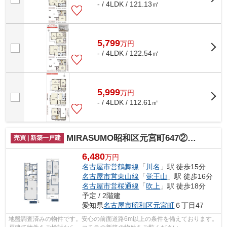
- / 4LDK / 121.13㎡
5,799
万
円
- / 4LDK / 122.54㎡
5,999
万
円
- / 4LDK / 112.61㎡
MIRASUMO昭和区元宮町647②｜名古屋市の戸建ならホームアップ
売買 | 新築一戸建
6,480
万円
名古屋市営鶴舞線
「
川名
」駅 徒歩15分
名古屋市営東山線
「
覚王山
」駅 徒歩16分
名古屋市営桜通線
「
吹上
」駅 徒歩18分
予定 / 2階建
愛知県
名古屋市昭和区
元宮町
６丁目47
地盤調査済みの物件です。安心の前面道路6m以上の条件を備えております。