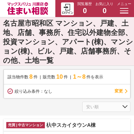
閲覧履歴
お気に入り
メニュー
0
0
名古屋市昭和区 マンション、戸建、土
地、店舗、事務所、住宅以外建物全部、
投資マンション、アパート(棟)、マンシ
ョン(棟)、ビル、戸建、店舗事務所、そ
の他、土地一覧
8
10
1～8
該当物件数
件
販売数
件
件を表示
変更
絞り込み条件：
なし
杁中スカイタウンA棟
売買 | 中古マンション