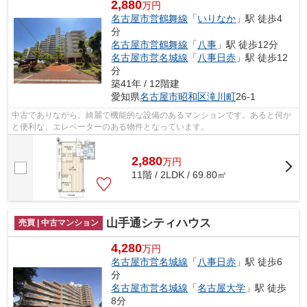
2,880
万円
名古屋市営鶴舞線
「
いりなか
」駅 徒歩4
分
名古屋市営鶴舞線
「
八事
」駅 徒歩12分
名古屋市営名城線
「
八事日赤
」駅 徒歩12
分
築41年 / 12階建
愛知県
名古屋市昭和区
滝川町
26-1
中古でありながら、綺麗で機能的な設備のあるマンションです。あると何か
と便利な、エレベーターのある物件となっています。
2,880
万
円
11階 / 2LDK / 69.80㎡
山手通シティハウス
売買 | 中古マンション
4,280
万円
名古屋市営名城線
「
八事日赤
」駅 徒歩6
分
名古屋市営名城線
「
名古屋大学
」駅 徒歩
8分