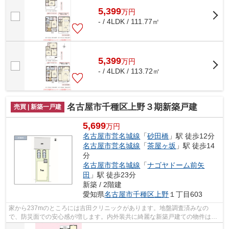
5,399
万
円
- / 4LDK / 111.77㎡
5,399
万
円
- / 4LDK / 113.72㎡
名古屋市千種区上野３期新築戸建
売買 | 新築一戸建
5,699
万円
名古屋市営名城線
「
砂田橋
」駅 徒歩12分
名古屋市営名城線
「
茶屋ヶ坂
」駅 徒歩14
分
名古屋市営名城線
「
ナゴヤドーム前矢
田
」駅 徒歩23分
新築 / 2階建
愛知県
名古屋市千種区
上野
１丁目603
家から237mのところには吉田クリニックがあります。地盤調査済みなの
で、防災面での安心感が増します。内外装共に綺麗な新築戸建ての物件はい
かがでしょうか。