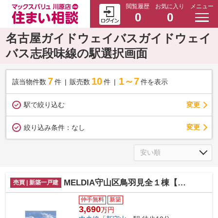
閲覧履歴
お気に入り
メニュー
0
0
名古屋ガイドウェイバスガイドウェイ
バス志段味線の駅選択画面
7
10
1～7
該当物件数
件
販売数
件
件を表示
駅で絞り込む
変更
変更
絞り込み条件：
なし
MELDIA守山区鳥羽見全１棟【仲介手数料無料 鳥羽見小】
売買 | 新築一戸建
仲手無料
新築
3,690
万円