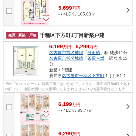
5,699
万
円
- / 4LDK / 105.63㎡
千種区下方町1丁目新築戸建
売買 | 新築一戸建
6,199
6,299
万円～
万円
名古屋市営名城線
「
砂田橋
」駅 徒歩11分
名古屋市営名城線
「
茶屋ヶ坂
」駅 徒歩13
分
新築 / 2階建
愛知県
名古屋市千種区
下方町
１丁目51-1
初めてのマイホームに新築戸建てはいかがでしょうか。前面道路6m以上ある
物件です。地盤が弱いと大惨事になりかねませんので地盤調査はとても大切
です。
6,199
万
円
- / 4LDK / 99.77㎡
6,299
万
円