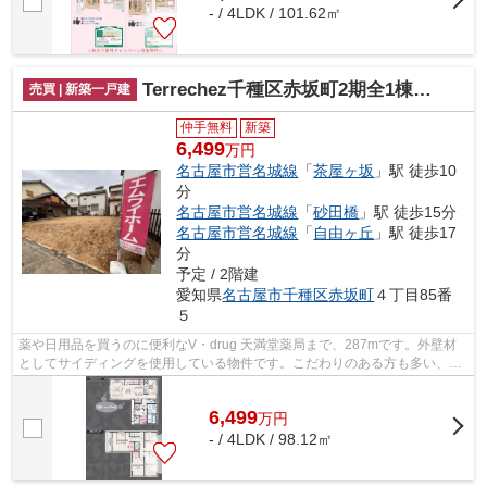
- / 4LDK / 101.62㎡
Terrechez千種区赤坂町2期全1棟【仲介手数料無料 上野小 若水中】
売買 | 新築一戸建
仲手無料
新築
6,499
万円
名古屋市営名城線
「
茶屋ヶ坂
」駅 徒歩10
分
名古屋市営名城線
「
砂田橋
」駅 徒歩15分
名古屋市営名城線
「
自由ヶ丘
」駅 徒歩17
分
予定 / 2階建
愛知県
名古屋市千種区
赤坂町
４丁目85番
５
薬や日用品を買うのに便利なV・drug 天満堂薬局まで、287mです。外壁材
としてサイディングを使用している物件です。こだわりのある方も多い、新
築の戸建て物件となっております。こち...
6,499
万
円
- / 4LDK / 98.12㎡