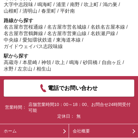
大字中志段味
/
鳴海町
/
浦里
/
南野
/
吹上町
/
鴻の巣
/
山根町
/
清明山
/
春里町
/
平針南
路線から探す
名古屋市営桜通線
/
名古屋市営名城線
/
名鉄名古屋本線
/
名古屋市営鶴舞線
/
名古屋市営東山線
/
名鉄瀬戸線
/
中央線
/
愛知環状鉄道
/
東海道本線
/
ガイドウェイバス志段味線
駅から探す
高蔵寺
/
本星崎
/
神領
/
吹上
/
鳴海
/
砂田橋
/
自由ヶ丘
/
水野
/
左京山
/
相生山
電話でお問い合わせ
店舗営業時間10：00～18：00、お問合せ24時間受付
営業時間：
可能
定休日：
無
ホーム
会社概要