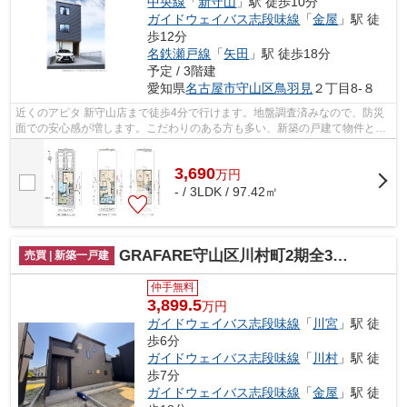
中央線
「
新守山
」駅 徒歩10分
ガイドウェイバス志段味線
「
金屋
」駅 徒
歩12分
名鉄瀬戸線
「
矢田
」駅 徒歩18分
予定 / 3階建
愛知県
名古屋市守山区
鳥羽見
２丁目8-８
近くのアピタ 新守山店まで徒歩4分で行けます。地盤調査済みなので、防災
面での安心感が増します。こだわりのある方も多い、新築の戸建て物件とな
っております。近年関心が高まってい...
3,690
万
円
- / 3LDK / 97.42㎡
GRAFARE守山区川村町2期全3棟【仲介手数料無料 白沢小 守山区北中】
売買 | 新築一戸建
仲手無料
3,899.5
万円
ガイドウェイバス志段味線
「
川宮
」駅 徒
歩6分
ガイドウェイバス志段味線
「
川村
」駅 徒
歩7分
ガイドウェイバス志段味線
「
金屋
」駅 徒