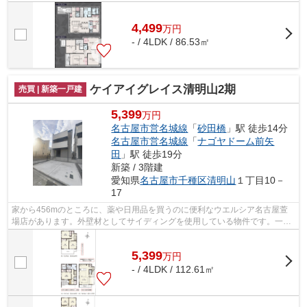
れています。夢のマイホームは思い切っ...
4,499
万
円
- / 4LDK / 86.53㎡
ケイアイグレイス清明山2期
売買 | 新築一戸建
5,399
万円
名古屋市営名城線
「
砂田橋
」駅 徒歩14分
名古屋市営名城線
「
ナゴヤドーム前矢
田
」駅 徒歩19分
新築 / 3階建
愛知県
名古屋市千種区
清明山
１丁目10－
17
家から456mのところに、薬や日用品を買うのに便利なウエルシア名古屋萱
場店があります。外壁材としてサイディングを使用している物件です。一生
に一度のマイホーム探しは、ぜひ新築戸...
5,399
万
円
- / 4LDK / 112.61㎡