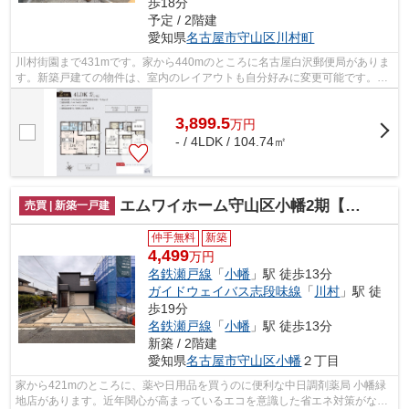
歩18分
予定 / 2階建
愛知県
名古屋市守山区
川村町
川村街園まで431mです。家から440mのところに名古屋白沢郵便局がありま
す。新築戸建ての物件は、室内のレイアウトも自分好みに変更可能です。光
熱費を抑えることのできる省エネ対策済...
3,899.5
万
円
- / 4LDK / 104.74㎡
エムワイホーム守山区小幡2期【仲介手数料無料 小幡小 守山東中】
売買 | 新築一戸建
仲手無料
新築
4,499
万円
名鉄瀬戸線
「
小幡
」駅 徒歩13分
ガイドウェイバス志段味線
「
川村
」駅 徒
歩19分
名鉄瀬戸線
「
小幡
」駅 徒歩13分
新築 / 2階建
愛知県
名古屋市守山区
小幡
２丁目
家から421mのところに、薬や日用品を買うのに便利な中日調剤薬局 小幡緑
地店があります。近年関心が高まっているエコを意識した省エネ対策がなさ