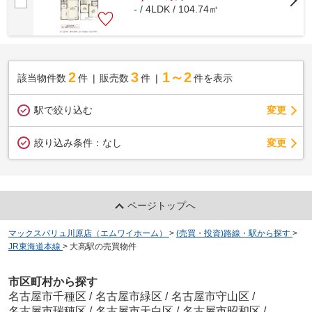
- / 4LDK / 104.74㎡
2
3
1～2
該当物件数
件
販売数
件
件を表示
駅で絞り込む
変更
変更
絞り込み条件：
なし
ページトップへ
マックスバリュ川原店（エムワイホーム）
>
(売買・投資)路線・駅から探す
>
JR東海道本線
>
大高駅の売買物件
市区町村から探す
名古屋市千種区
/
名古屋市緑区
/
名古屋市守山区
/
名古屋市瑞穂区
/
名古屋市天白区
/
名古屋市昭和区
/