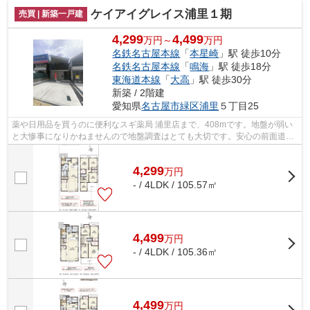
ケイアイグレイス浦里１期
売買 | 新築一戸建
4,299
4,499
万円～
万円
名鉄名古屋本線
「
本星崎
」駅 徒歩10分
名鉄名古屋本線
「
鳴海
」駅 徒歩18分
東海道本線
「
大高
」駅 徒歩30分
新築 / 2階建
愛知県
名古屋市緑区
浦里
５丁目25
薬や日用品を買うのに便利なスギ薬局 浦里店まで、408mです。地盤が弱い
と大惨事になりかねませんので地盤調査はとても大切です。安心の前面道路
6m以上の条件を備えております。一生に...
4,299
万
円
- / 4LDK / 105.57㎡
4,499
万
円
- / 4LDK / 105.36㎡
4,499
万
円