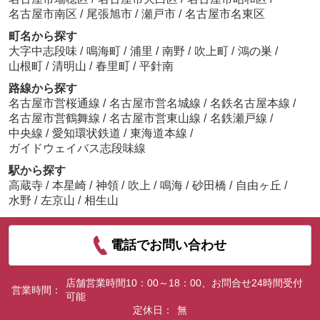
名古屋市南区
/
尾張旭市
/
瀬戸市
/
名古屋市名東区
町名から探す
大字中志段味
/
鳴海町
/
浦里
/
南野
/
吹上町
/
鴻の巣
/
山根町
/
清明山
/
春里町
/
平針南
路線から探す
名古屋市営桜通線
/
名古屋市営名城線
/
名鉄名古屋本線
/
名古屋市営鶴舞線
/
名古屋市営東山線
/
名鉄瀬戸線
/
中央線
/
愛知環状鉄道
/
東海道本線
/
ガイドウェイバス志段味線
駅から探す
高蔵寺
/
本星崎
/
神領
/
吹上
/
鳴海
/
砂田橋
/
自由ヶ丘
/
水野
/
左京山
/
相生山
電話でお問い合わせ
店舗営業時間10：00～18：00、お問合せ24時間受付
営業時間：
可能
定休日：
無