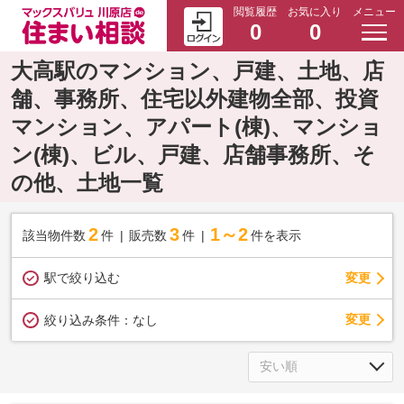
閲覧履歴
お気に入り
メニュー
0
0
大高駅のマンション、戸建、土地、店
舗、事務所、住宅以外建物全部、投資
マンション、アパート(棟)、マンショ
ン(棟)、ビル、戸建、店舗事務所、そ
の他、土地一覧
2
3
1～2
該当物件数
件
販売数
件
件を表示
駅で絞り込む
変更
変更
絞り込み条件：
なし