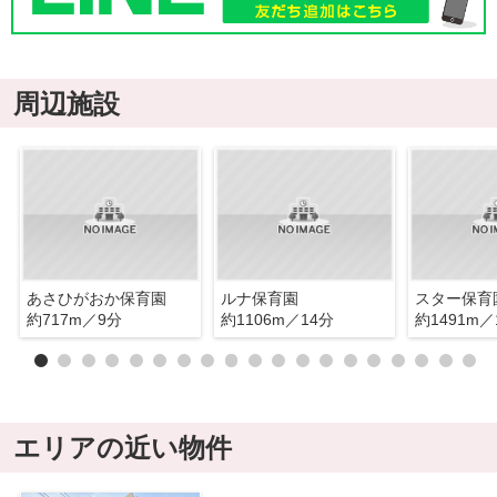
周辺施設
あさひがおか保育園
ルナ保育園
スター保育
約717m／9分
約1106m／14分
約1491m／
エリアの近い物件