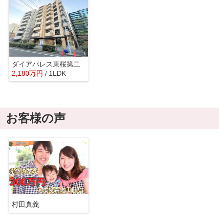
ダイアパレス東桜第二
2,180
万
円
/ 1LDK
お客様の声
村田真義