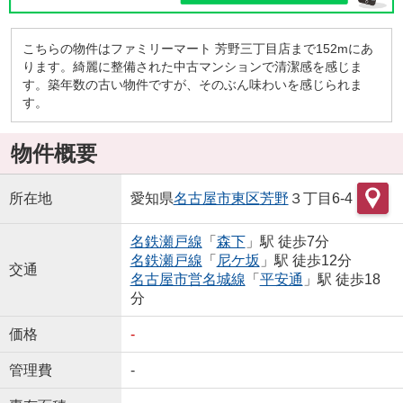
こちらの物件はファミリーマート 芳野三丁目店まで152mにあ
ります。綺麗に整備された中古マンションで清潔感を感じま
す。築年数の古い物件ですが、そのぶん味わいを感じられま
す。
物件概要
所在地
愛知県
名古屋市東区
芳野
３丁目6-4
名鉄瀬戸線
「
森下
」駅 徒歩7分
名鉄瀬戸線
「
尼ケ坂
」駅 徒歩12分
交通
名古屋市営名城線
「
平安通
」駅 徒歩18
分
価格
-
管理費
-