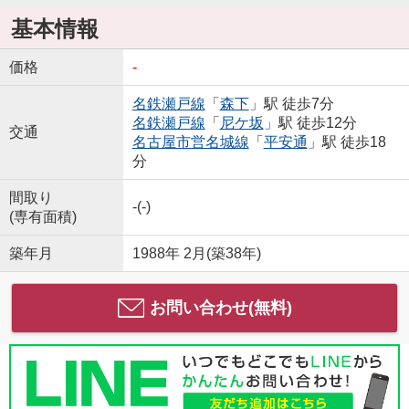
基本情報
価格
-
名鉄瀬戸線
「
森下
」駅 徒歩7分
名鉄瀬戸線
「
尼ケ坂
」駅 徒歩12分
交通
名古屋市営名城線
「
平安通
」駅 徒歩18
分
間取り
-(-)
(専有面積)
築年月
1988年 2月(築38年)
お問い合わせ(無料)