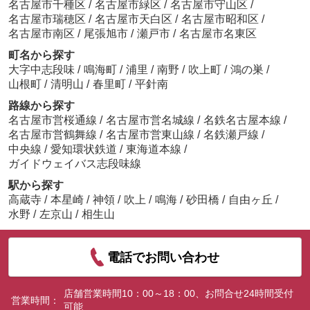
名古屋市千種区
/
名古屋市緑区
/
名古屋市守山区
/
名古屋市瑞穂区
/
名古屋市天白区
/
名古屋市昭和区
/
名古屋市南区
/
尾張旭市
/
瀬戸市
/
名古屋市名東区
町名から探す
大字中志段味
/
鳴海町
/
浦里
/
南野
/
吹上町
/
鴻の巣
/
山根町
/
清明山
/
春里町
/
平針南
路線から探す
名古屋市営桜通線
/
名古屋市営名城線
/
名鉄名古屋本線
/
名古屋市営鶴舞線
/
名古屋市営東山線
/
名鉄瀬戸線
/
中央線
/
愛知環状鉄道
/
東海道本線
/
ガイドウェイバス志段味線
駅から探す
高蔵寺
/
本星崎
/
神領
/
吹上
/
鳴海
/
砂田橋
/
自由ヶ丘
/
水野
/
左京山
/
相生山
電話でお問い合わせ
店舗営業時間10：00～18：00、お問合せ24時間受付
営業時間：
可能