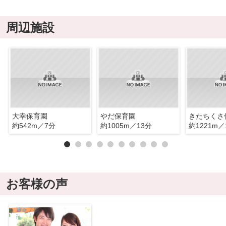
周辺施設
大幸保育園
やだ保育園
きたちくさ
約542m／7分
約1005m／13分
約1221m／
お客様の声