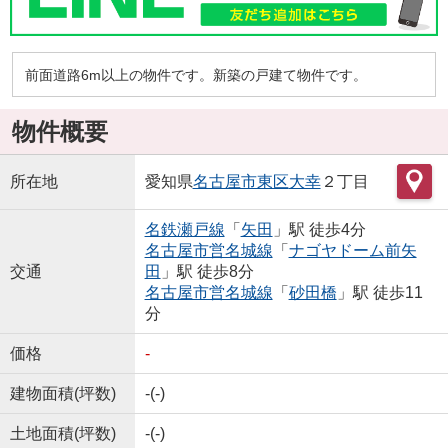
前面道路6m以上の物件です。新築の戸建て物件です。
物件概要
所在地
愛知県
名古屋市東区
大幸
２丁目
名鉄瀬戸線
「
矢田
」駅 徒歩4分
名古屋市営名城線
「
ナゴヤドーム前矢
交通
田
」駅 徒歩8分
名古屋市営名城線
「
砂田橋
」駅 徒歩11
分
価格
-
建物面積(坪数)
-(-)
土地面積(坪数)
-(-)