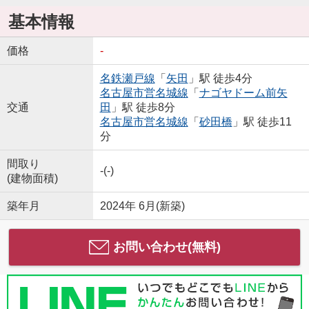
基本情報
価格
-
名鉄瀬戸線
「
矢田
」駅 徒歩4分
名古屋市営名城線
「
ナゴヤドーム前矢
交通
田
」駅 徒歩8分
名古屋市営名城線
「
砂田橋
」駅 徒歩11
分
間取り
-(-)
(建物面積)
築年月
2024年 6月(新築)
お問い合わせ(無料)