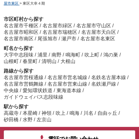
屋市東区
>
東区大幸４期
市区町村から探す
名古屋市千種区
/
名古屋市緑区
/
名古屋市守山区
/
名古屋市昭和区
/
名古屋市瑞穂区
/
名古屋市天白区
/
名古屋市南区
/
尾張旭市
/
瀬戸市
/
名古屋市名東区
町名から探す
大字中志段味
/
浦里
/
南野
/
鳴海町
/
吹上町
/
鴻の巣
/
山根町
/
春里町
/
清明山
/
大根山
路線から探す
名古屋市営桜通線
/
名古屋市営名城線
/
名鉄名古屋本線
/
名古屋市営鶴舞線
/
名古屋市営東山線
/
名鉄瀬戸線
/
中央線
/
愛知環状鉄道
/
東海道本線
/
ガイドウェイバス志段味線
駅から探す
高蔵寺
/
本星崎
/
神領
/
吹上
/
鳴海
/
川名
/
自由ヶ丘
/
砂田橋
/
水野
/
左京山