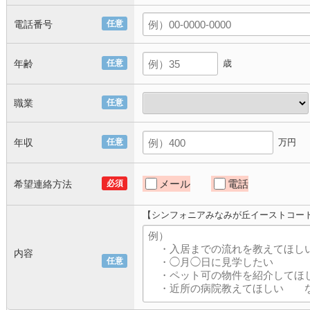
電話番号
任意
年齢
任意
歳
職業
任意
年収
任意
万円
メール
電話
希望連絡方法
必須
【シンフォニアみなみが丘イーストコー
内容
任意