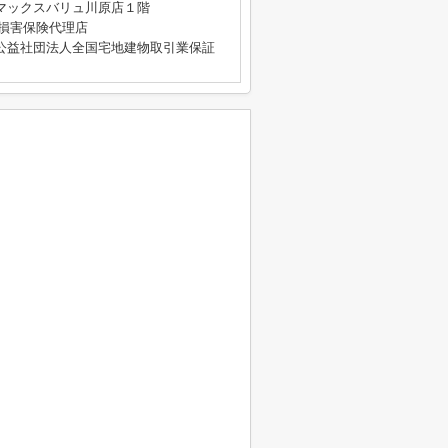
マックスバリュ川原店１階
4号 損害保険代理店
公益社団法人全国宅地建物取引業保証