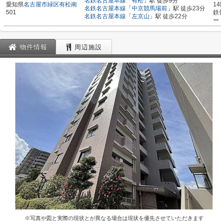
名鉄名古屋本線
「
有松
」駅 徒歩9分
愛知県
名古屋市緑区
有松南
1
名鉄名古屋本線
「
中京競馬場前
」駅 徒歩23分
501
鉄
名鉄名古屋本線
「
左京山
」駅 徒歩22分
ー
物件情報
周辺施設
※写真や図と実際の現状とが異なる場合は現状を優先させていただきます