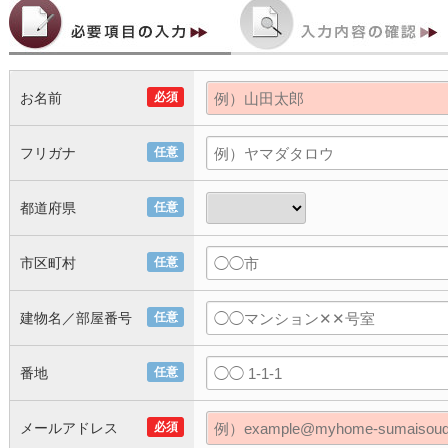
お名前
必須
フリガナ
任意
都道府県
任意
市区町村
任意
建物名／部屋番号
任意
番地
任意
メールアドレス
必須