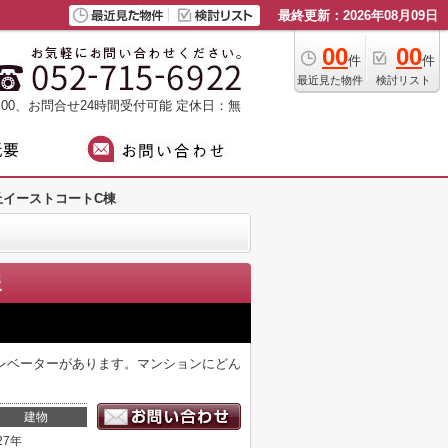
最終更新：2026年08月09日
00
00
件
件
最近見た物件
検討リスト
：00、お問合せ24時間受付可能
定休日：無
丘イーストコートC棟
報
レベーターがあります。マンションにどん
建物
27年