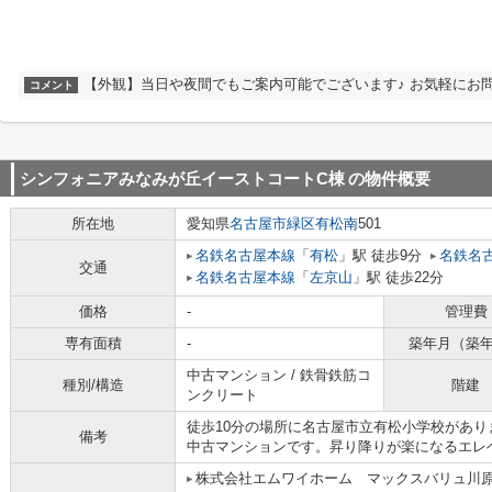
【外観】当日や夜間でもご案内可能でございます♪ お気軽にお
コメント
シンフォニアみなみが丘イーストコートC棟
の物件概要
所在地
愛知県
名古屋市緑区
有松南
501
名鉄名古屋本線
「
有松
」駅 徒歩9分
名鉄名
交通
名鉄名古屋本線
「
左京山
」駅 徒歩22分
価格
-
管理費
専有面積
-
築年月（築
中古マンション / 鉄骨鉄筋コ
種別/構造
階建
ンクリート
徒歩10分の場所に名古屋市立有松小学校があ
備考
中古マンションです。昇り降りが楽になるエレ
株式会社エムワイホーム マックスバリュ川