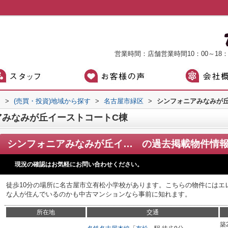
営業時間：店舗営業時間10：00～18
）
>
(売買・投資)地域から探す
>
名古屋市緑区
>
シンフォニアみなみが
アみなみが丘イーストコートC棟
シンフォニアみなみが丘イーストコートC棟
の過去掲載物件情
現況の確認はお気軽にお問い合わせください。
徒歩10分の場所に名古屋市立有松小学校があります。こちらの物件にはエ
な人が住んでいるのかも中古マンションなら事前に知れます。
所在地
交通
築