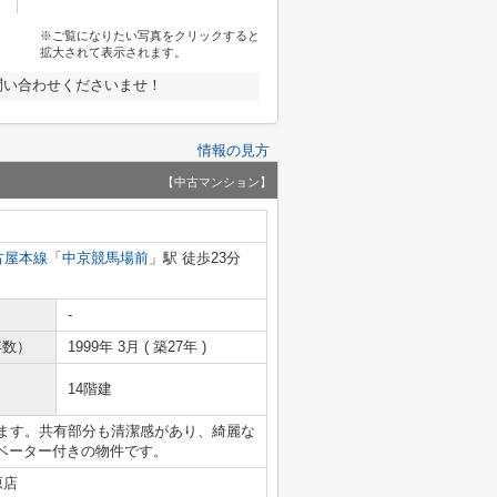
※ご覧になりたい写真をクリックすると
拡大されて表示されます。
問い合わせくださいませ！
情報の見方
【中古マンション】
古屋本線
「
中京競馬場前
」駅 徒歩23分
-
年数）
1999年 3月 ( 築27年 )
14階建
ります。共有部分も清潔感があり、綺麗な
ベーター付きの物件です。
原店