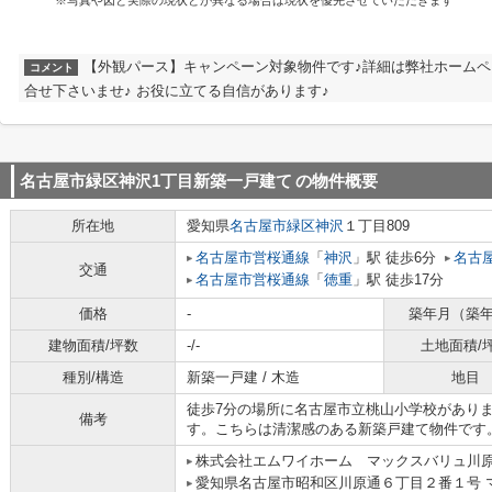
※写真や図と実際の現状とが異なる場合は現状を優先させていただきます
【外観パース】キャンペーン対象物件です♪詳細は弊社ホーム
コメント
合せ下さいませ♪ お役に立てる自信があります♪
名古屋市緑区神沢1丁目新築一戸建て
の物件概要
所在地
愛知県
名古屋市緑区
神沢
１丁目809
名古屋市営桜通線
「
神沢
」駅 徒歩6分
名古
交通
名古屋市営桜通線
「
徳重
」駅 徒歩17分
価格
-
築年月（築
建物面積/坪数
-/-
土地面積/
種別/構造
新築一戸建 / 木造
地目
徒歩7分の場所に名古屋市立桃山小学校があり
備考
す。こちらは清潔感のある新築戸建て物件です
株式会社エムワイホーム マックスバリュ川
愛知県名古屋市昭和区川原通６丁目２番１号 