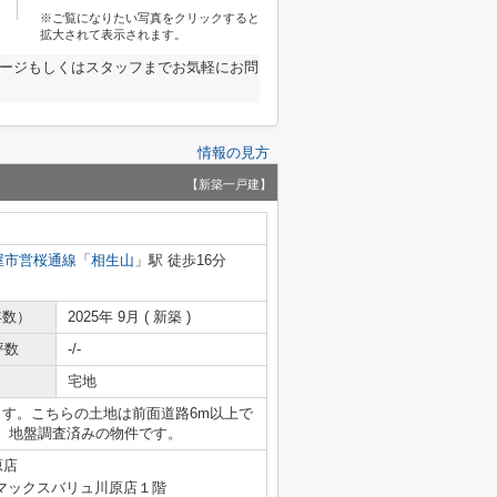
※ご覧になりたい写真をクリックすると
拡大されて表示されます。
ページもしくはスタッフまでお気軽にお問
情報の見方
【新築一戸建】
屋市営桜通線
「
相生山
」駅 徒歩16分
年数）
2025年 9月 ( 新築 )
坪数
-/-
宅地
ます。こちらの土地は前面道路6m以上で
。地盤調査済みの物件です。
原店
マックスバリュ川原店１階