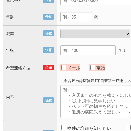
電話番号
任意
年齢
任意
歳
職業
任意
年収
任意
万円
メール
電話
希望連絡方法
必須
【名古屋市緑区神沢1丁目新築一戸建て 
内容
任意
物件の詳細を知りたい