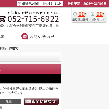
最終更新：2026年08月09日
00
00
件
件
最近見た物件
検討リスト
：00、お問合せ24時間受付可能
定休日：無
新築一戸建て
報
。利便性良好な前面道路6m以上の物件を
はとても大切です。
建物
築