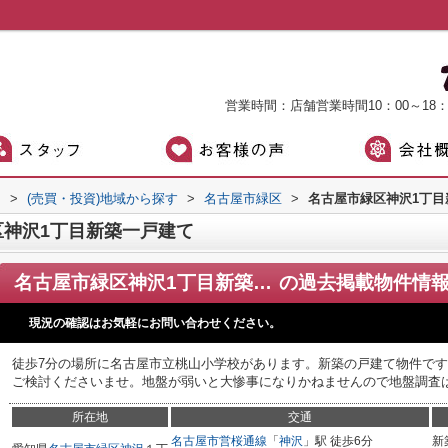
営業時間：店舗営業時間10：00～18
）
>
(売買・投資)地域から探す
>
名古屋市緑区
>
名古屋市緑区神沢1丁目
神沢1丁目新築一戸建て
名古屋市緑区神沢1丁目新築一戸建て
の過去掲載物件情
現況の確認はお気軽にお問い合わせください。
徒歩7分の場所に名古屋市立桃山小学校があります。新築の戸建て物件です
ご検討くださいませ。地盤が弱いと大惨事になりかねませんので地盤調査
所在地
交通
名古屋市営桜通線
「
神沢
」駅 徒歩6分
新