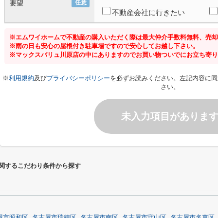
要望
任意
不動産会社に行きたい
※エムワイホームで不動産の購入いただく際は最大仲介手数料無料、売却
※雨の日も安心の屋根付き駐車場ですので安心してお越し下さい。
※マックスバリュ川原店の中にありますのでお買い物ついでにお立ち寄り
※
利用規約
及び
プライバシーポリシー
を必ずお読みください。左記内容に同
さい。
未入力項目がありま
に関するこだわり条件から探す
屋市昭和区
名古屋市瑞穂区
名古屋市南区
名古屋市守山区
名古屋市名東区