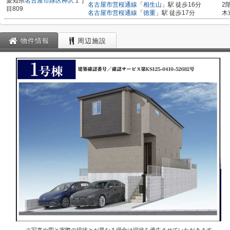
愛知県
名古屋市緑区
神沢
１丁
名古屋市営桜通線
「
相生山
」駅 徒歩16分
2
目809
名古屋市営桜通線
「
徳重
」駅 徒歩17分
木
物件情報
周辺施設