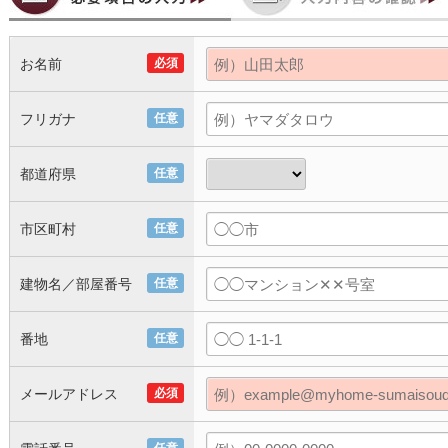
お名前
必須
フリガナ
任意
都道府県
任意
市区町村
任意
建物名／部屋番号
任意
番地
任意
メールアドレス
必須