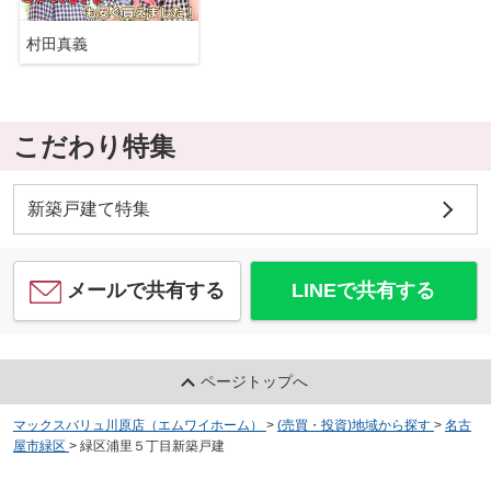
村田真義
こだわり特集
新築戸建て特集
メールで共有する
LINEで共有する
ページトップへ
マックスバリュ川原店（エムワイホーム）
>
(売買・投資)地域から探す
>
名古
屋市緑区
>
緑区浦里５丁目新築戸建