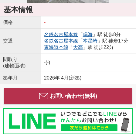
基本情報
価格
-
名鉄名古屋本線
「
鳴海
」駅 徒歩8分
交通
名鉄名古屋本線
「
本星崎
」駅 徒歩17分
東海道本線
「
大高
」駅 徒歩22分
間取り
-(-)
(建物面積)
築年月
2026年 4月(新築)
お問い合わせ(無料)