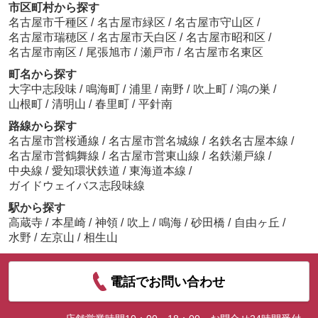
市区町村から探す
名古屋市千種区
/
名古屋市緑区
/
名古屋市守山区
/
名古屋市瑞穂区
/
名古屋市天白区
/
名古屋市昭和区
/
名古屋市南区
/
尾張旭市
/
瀬戸市
/
名古屋市名東区
町名から探す
大字中志段味
/
鳴海町
/
浦里
/
南野
/
吹上町
/
鴻の巣
/
山根町
/
清明山
/
春里町
/
平針南
路線から探す
名古屋市営桜通線
/
名古屋市営名城線
/
名鉄名古屋本線
/
名古屋市営鶴舞線
/
名古屋市営東山線
/
名鉄瀬戸線
/
中央線
/
愛知環状鉄道
/
東海道本線
/
ガイドウェイバス志段味線
駅から探す
高蔵寺
/
本星崎
/
神領
/
吹上
/
鳴海
/
砂田橋
/
自由ヶ丘
/
水野
/
左京山
/
相生山
電話でお問い合わせ