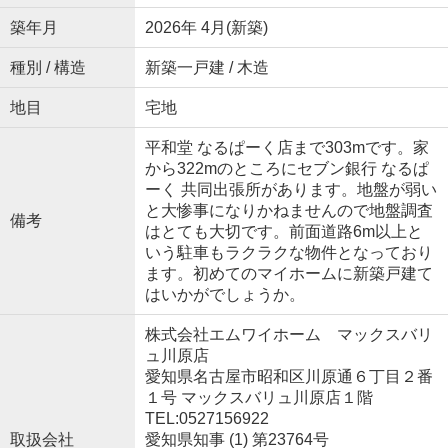
築年月
2026年 4月(新築)
種別 / 構造
新築一戸建 / 木造
地目
宅地
平和堂 なるぱーく店まで303mです。家
から322mのところにセブン銀行 なるぱ
ーく 共同出張所があります。地盤が弱い
と大惨事になりかねませんので地盤調査
備考
はとても大切です。前面道路6m以上と
いう駐車もラクラクな物件となっており
ます。初めてのマイホームに新築戸建て
はいかがでしょうか。
株式会社エムワイホーム マックスバリ
ュ川原店
愛知県名古屋市昭和区川原通６丁目２番
１号 マックスバリュ川原店１階
TEL:0527156922
取扱会社
愛知県知事 (1) 第23764号