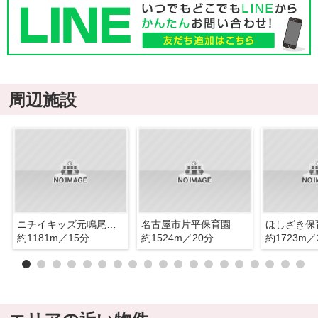
周辺施設
ニチイキッズ元鳴尾保育園
名古屋市片平保育園
ほしざき保
約1181m／15分
約1524m／20分
約1723m／