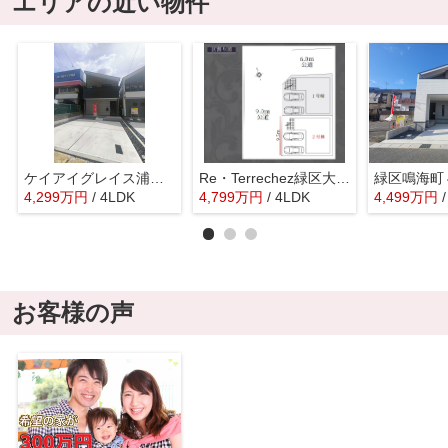
エリアの近い物件
ケイアイグレイス浦里１期
Re・Terrechez緑区大根山1期
緑区鳴海町
4,299
万
円
/ 4LDK
4,799
万
円
/ 4LDK
4,499
万
円
お客様の声