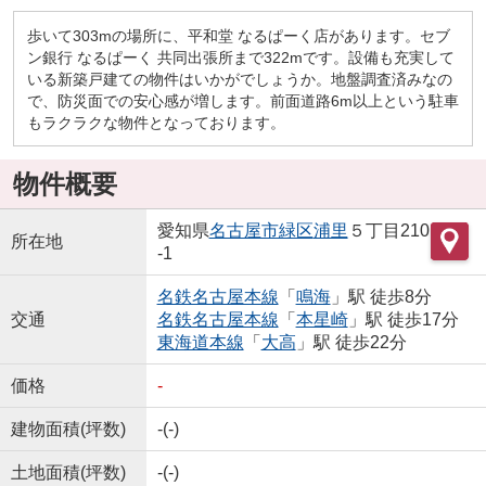
歩いて303mの場所に、平和堂 なるぱーく店があります。セブ
ン銀行 なるぱーく 共同出張所まで322mです。設備も充実して
いる新築戸建ての物件はいかがでしょうか。地盤調査済みなの
で、防災面での安心感が増します。前面道路6m以上という駐車
もラクラクな物件となっております。
物件概要
愛知県
名古屋市緑区
浦里
５丁目210
所在地
-1
名鉄名古屋本線
「
鳴海
」駅 徒歩8分
交通
名鉄名古屋本線
「
本星崎
」駅 徒歩17分
東海道本線
「
大高
」駅 徒歩22分
価格
-
建物面積(坪数)
-(-)
土地面積(坪数)
-(-)