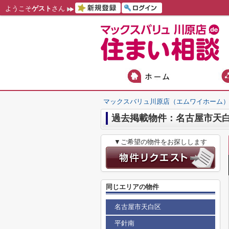
ようこそ
ゲスト
さん
マックスバリュ川原店（エムワイホーム
過去掲載物件：名古屋市天白
▼ご希望の物件をお探しします
同じエリアの物件
名古屋市天白区
平針南