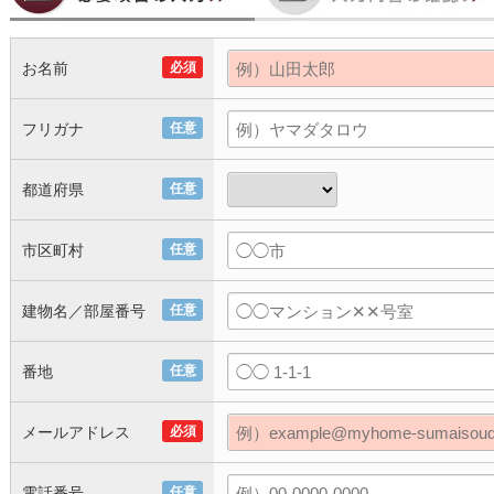
お名前
必須
フリガナ
任意
都道府県
任意
市区町村
任意
建物名／部屋番号
任意
番地
任意
メールアドレス
必須
電話番号
任意