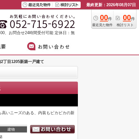
最終更新：2026年08月07日
00
00
件
件
最近見た物件
検討リスト
：00、お問合せ24時間受付可能
定休日：無
2丁目1205新築一戸建て
報
ら高いニーズのある、内装もピカピカの新
建物
築