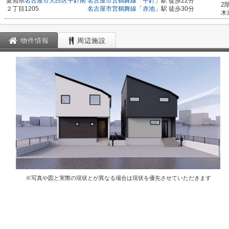
愛知県
名古屋市天白区
平針南
名古屋市営鶴舞線
「
平針
」駅 徒歩22分
2
２丁目1205
名古屋市営鶴舞線
「
赤池
」駅 徒歩30分
木
物件情報
周辺施設
※写真や図と実際の現状とが異なる場合は現状を優先させていただきます