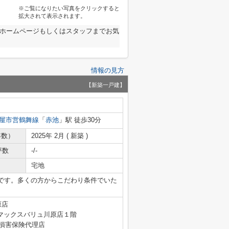
※ご覧になりたい写真をクリックすると
拡大されて表示されます。
社ホームページもしくはスタッフまでお気
情報の見方
【新築一戸建】
屋市営鶴舞線
「
赤池
」駅 徒歩30分
年数）
2025年 2月 ( 新築 )
坪数
-/-
宅地
です。多くの方からこだわり条件でいた
原店
マックスバリュ川原店１階
4号 損害保険代理店