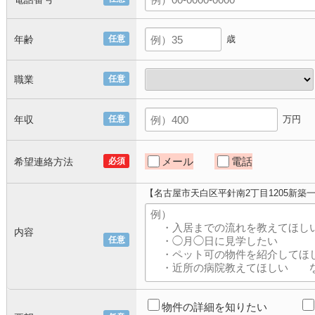
年齢
任意
歳
職業
任意
年収
任意
万円
メール
電話
希望連絡方法
必須
【名古屋市天白区平針南2丁目1205新築
内容
任意
物件の詳細を知りたい