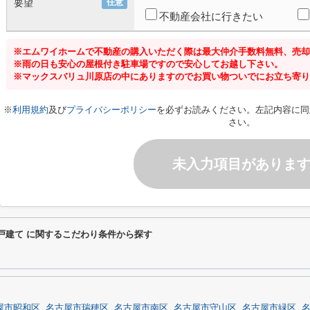
要望
任意
不動産会社に行きたい
※エムワイホームで不動産の購入いただく際は最大仲介手数料無料、売却
※雨の日も安心の屋根付き駐車場ですので安心してお越し下さい。
※マックスバリュ川原店の中にありますのでお買い物ついでにお立ち寄り
※
利用規約
及び
プライバシーポリシー
を必ずお読みください。左記内容に同
さい。
未入力項目がありま
一戸建て に関するこだわり条件から探す
屋市昭和区
名古屋市瑞穂区
名古屋市南区
名古屋市守山区
名古屋市緑区