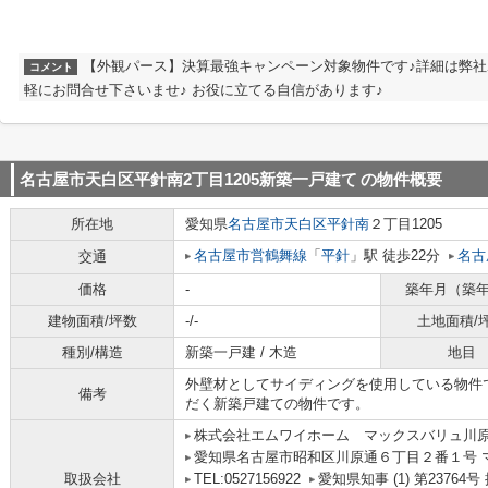
【外観パース】決算最強キャンペーン対象物件です♪詳細は弊
コメント
軽にお問合せ下さいませ♪ お役に立てる自信があります♪
名古屋市天白区平針南2丁目1205新築一戸建て
の物件概要
所在地
愛知県
名古屋市天白区
平針南
２丁目1205
名古屋市営鶴舞線
「
平針
」駅 徒歩22分
名古
交通
価格
-
築年月（築
建物面積/坪数
-/-
土地面積/
種別/構造
新築一戸建 / 木造
地目
外壁材としてサイディングを使用している物件
備考
だく新築戸建ての物件です。
株式会社エムワイホーム マックスバリュ川
愛知県名古屋市昭和区川原通６丁目２番１号 
取扱会社
TEL:0527156922
愛知県知事 (1) 第2376