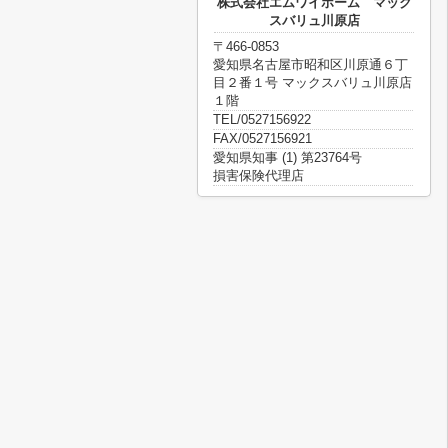
株式会社エムワイホーム マック
スバリュ川原店
〒466-0853
愛知県名古屋市昭和区川原通６丁
目２番１号 マックスバリュ川原店
１階
TEL/0527156922
FAX/0527156921
愛知県知事 (1) 第23764号
損害保険代理店