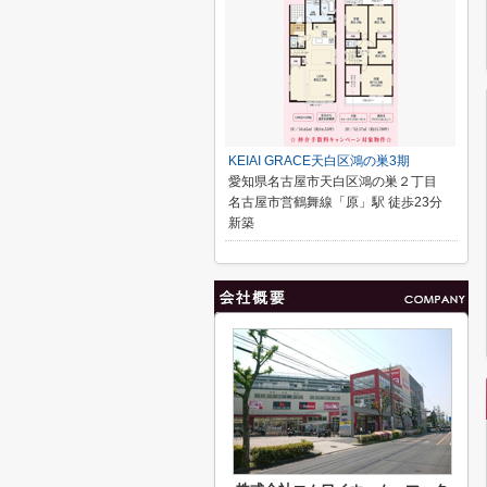
KEIAI GRACE天白区鴻の巣3期
愛知県名古屋市天白区鴻の巣２丁目
名古屋市営鶴舞線「原」駅 徒歩23分
新築