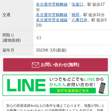
名古屋市営鶴舞線
「
塩釜口
」駅 徒歩27
分
交通
名古屋市営鶴舞線
「
植田
」駅 徒歩31分
名古屋市営名城線
「
八事日赤
」駅 徒歩3
2分
間取り
-(-)
(建物面積)
築年月
2023年 3月(新築)
お問い合わせ(無料)
安心の前面道路6m以上の条件を備えております。地盤が弱いと
大惨事になりかねませんので地盤調査はとても大切です。戸建