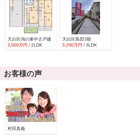
天白区鴻の巣中古戸建
天白区島田3期
3,500
万
円
/ 2LDK
3,290
万
円
/ 3LDK
お客様の声
村田真義