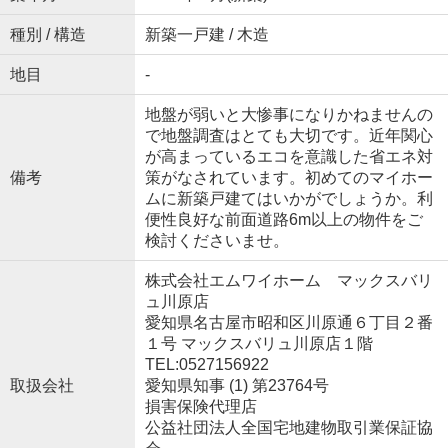
種別 / 構造
新築一戸建 / 木造
地目
-
地盤が弱いと大惨事になりかねませんの
で地盤調査はとても大切です。近年関心
が高まっているエコを意識した省エネ対
備考
策がなされています。初めてのマイホー
ムに新築戸建てはいかがでしょうか。利
便性良好な前面道路6m以上の物件をご
検討くださいませ。
株式会社エムワイホーム マックスバリ
ュ川原店
愛知県名古屋市昭和区川原通６丁目２番
１号 マックスバリュ川原店１階
TEL:0527156922
取扱会社
愛知県知事 (1) 第23764号
損害保険代理店
公益社団法人全国宅地建物取引業保証協