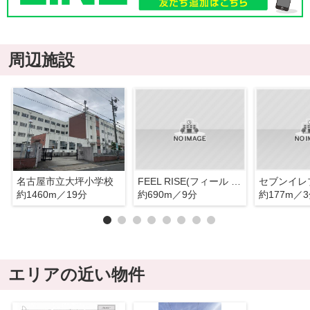
周辺施設
名古屋市立大坪小学校
FEEL RISE(フィール ライズ) やき山店
約1460m／19分
約690m／9分
約177m／
エリアの近い物件