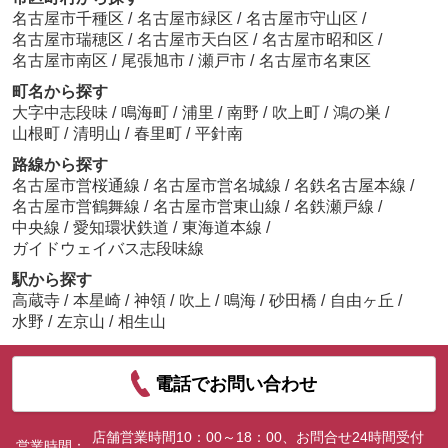
名古屋市千種区
/
名古屋市緑区
/
名古屋市守山区
/
名古屋市瑞穂区
/
名古屋市天白区
/
名古屋市昭和区
/
名古屋市南区
/
尾張旭市
/
瀬戸市
/
名古屋市名東区
町名から探す
大字中志段味
/
鳴海町
/
浦里
/
南野
/
吹上町
/
鴻の巣
/
山根町
/
清明山
/
春里町
/
平針南
路線から探す
名古屋市営桜通線
/
名古屋市営名城線
/
名鉄名古屋本線
/
名古屋市営鶴舞線
/
名古屋市営東山線
/
名鉄瀬戸線
/
中央線
/
愛知環状鉄道
/
東海道本線
/
ガイドウェイバス志段味線
駅から探す
高蔵寺
/
本星崎
/
神領
/
吹上
/
鳴海
/
砂田橋
/
自由ヶ丘
/
水野
/
左京山
/
相生山
電話でお問い合わせ
店舗営業時間10：00～18：00、お問合せ24時間受付
営業時間：