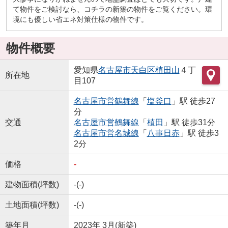
て物件をご検討なら、コチラの新築の物件をご覧ください。環
境にも優しい省エネ対策仕様の物件です。
物件概要
愛知県
名古屋市天白区
植田山
４丁
所在地
目107
名古屋市営鶴舞線
「
塩釜口
」駅 徒歩27
分
交通
名古屋市営鶴舞線
「
植田
」駅 徒歩31分
名古屋市営名城線
「
八事日赤
」駅 徒歩3
2分
価格
-
建物面積(坪数)
-(-)
土地面積(坪数)
-(-)
築年月
2023年 3月(新築)