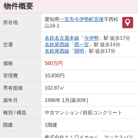
物件概要
愛知県
一宮市
今伊勢町宮後
字西松
所在地
山16-1
名鉄名古屋本線
「
今伊勢
」駅 徒歩17分
交通
名鉄尾西線
「
西一宮
」駅 徒歩14分
名鉄尾西線
「
開明
」駅 徒歩17分
価格
560万円
管理費
10,830円
専有面積
102.87㎡
築年月
1996年 1月(築30年)
種別 / 構造
中古マンション / 鉄筋コンクリート
階建
1階建
株式会社エムワイホーム マックスバリ