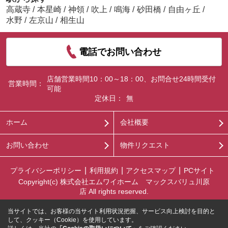
高蔵寺
/
本星崎
/
神領
/
吹上
/
鳴海
/
砂田橋
/
自由ヶ丘
/
水野
/
左京山
/
相生山
電話でお問い合わせ
店舗営業時間10：00～18：00、お問合せ24時間受付
営業時間：
可能
定休日：
無
ホーム
会社概要
お問い合わせ
物件リクエスト
プライバシーポリシー
利用規約
アクセスマップ
PCサイト
Copyright(c) 株式会社エムワイホーム マックスバリュ川原
店 All rights reserved.
当サイトでは、お客様の当サイト利用状況把握、サービス向上検討を目的と
して、クッキー（Cookie）を使用しています。