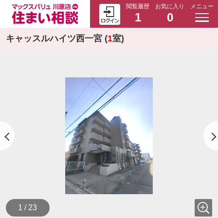
閲覧履歴
お気に入り
メニュー
1
0
キャッスルハイツ西一宮 (
1
室)
1 / 23