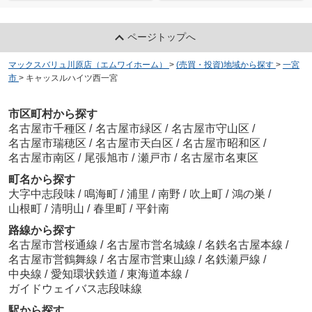
ページトップへ
マックスバリュ川原店（エムワイホーム）
>
(売買・投資)地域から探す
>
一宮
市
>
キャッスルハイツ西一宮
市区町村から探す
名古屋市千種区
/
名古屋市緑区
/
名古屋市守山区
/
名古屋市瑞穂区
/
名古屋市天白区
/
名古屋市昭和区
/
名古屋市南区
/
尾張旭市
/
瀬戸市
/
名古屋市名東区
町名から探す
大字中志段味
/
鳴海町
/
浦里
/
南野
/
吹上町
/
鴻の巣
/
山根町
/
清明山
/
春里町
/
平針南
路線から探す
名古屋市営桜通線
/
名古屋市営名城線
/
名鉄名古屋本線
/
名古屋市営鶴舞線
/
名古屋市営東山線
/
名鉄瀬戸線
/
中央線
/
愛知環状鉄道
/
東海道本線
/
ガイドウェイバス志段味線
駅から探す