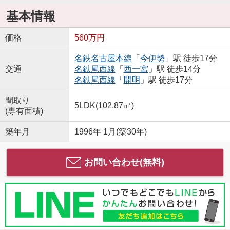
基本情報
価格
560万円
名鉄名古屋本線
「
今伊勢
」駅 徒歩17分
交通
名鉄尾西線
「
西一宮
」駅 徒歩14分
名鉄尾西線
「
開明
」駅 徒歩17分
間取り
5LDK(102.87㎡)
(専有面積)
築年月
1996年 1月(築30年)
お問い合わせ(無料)