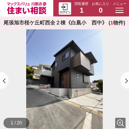
閲覧履歴
お気に入り
メニュー
1
0
尾張旭市桜ケ丘町西全２棟《白凰小 西中》 (
1
物件)
1 / 20