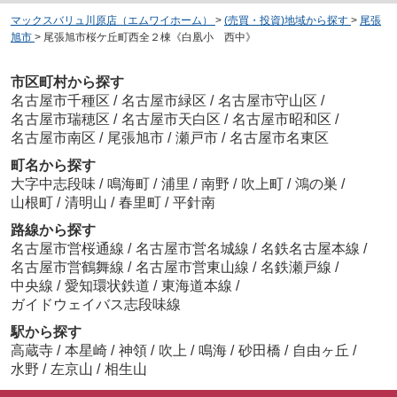
マックスバリュ川原店（エムワイホーム）
>
(売買・投資)地域から探す
>
尾張
旭市
>
尾張旭市桜ケ丘町西全２棟《白凰小 西中》
市区町村から探す
名古屋市千種区
/
名古屋市緑区
/
名古屋市守山区
/
名古屋市瑞穂区
/
名古屋市天白区
/
名古屋市昭和区
/
名古屋市南区
/
尾張旭市
/
瀬戸市
/
名古屋市名東区
町名から探す
大字中志段味
/
鳴海町
/
浦里
/
南野
/
吹上町
/
鴻の巣
/
山根町
/
清明山
/
春里町
/
平針南
路線から探す
名古屋市営桜通線
/
名古屋市営名城線
/
名鉄名古屋本線
/
名古屋市営鶴舞線
/
名古屋市営東山線
/
名鉄瀬戸線
/
中央線
/
愛知環状鉄道
/
東海道本線
/
ガイドウェイバス志段味線
駅から探す
高蔵寺
/
本星崎
/
神領
/
吹上
/
鳴海
/
砂田橋
/
自由ヶ丘
/
水野
/
左京山
/
相生山