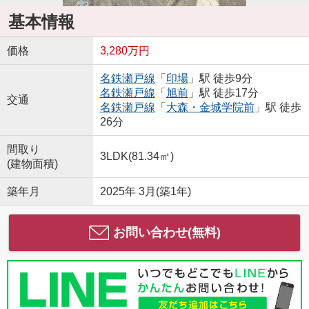
基本情報
価格
3,280万円
名鉄瀬戸線
「
印場
」駅 徒歩9分
名鉄瀬戸線
「
旭前
」駅 徒歩17分
交通
名鉄瀬戸線
「
大森・金城学院前
」駅 徒歩
26分
間取り
3LDK(81.34㎡)
(建物面積)
築年月
2025年 3月(築1年)
お問い合わせ(無料)