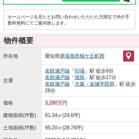
ホームページを見たとお問い合わせいただいた方限定で仲介手
数料無料にてご案内致します。
物件概要
所在地
愛知県
尾張旭市
桜ケ丘町西
名鉄瀬戸線
「
印場
」駅 徒歩9分
名鉄瀬戸線
「
旭前
」駅 徒歩17分
交通
名鉄瀬戸線
「
大森・金城学院前
」駅 徒歩
26分
価格
3,280万円
建物面積(坪数)
81.34㎡(24.6坪)
土地面積(坪数)
95.20㎡(28.79坪)