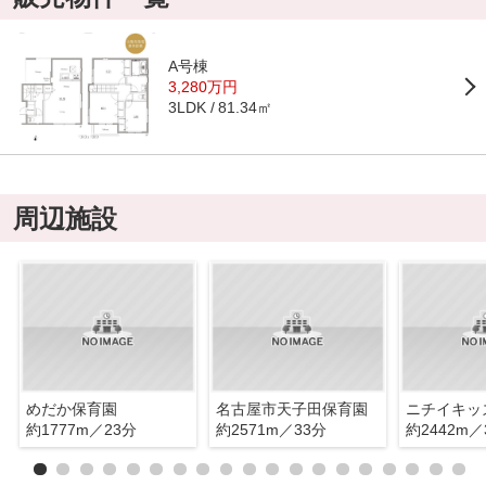
A号棟
3,280万円
81.34㎡
3LDK
周辺施設
めだか保育園
名古屋市天子田保育園
約1777m／23分
約2571m／33分
約2442m／