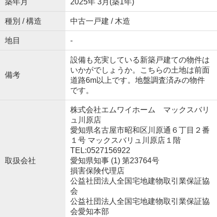
築年月
2025年 3月(築1年)
種別 / 構造
中古一戸建 / 木造
地目
-
設備も充実している新築戸建ての物件は
いかがでしょうか。こちらの土地は前面
備考
道路6m以上です。地盤調査済みの物件
です。
株式会社エムワイホーム マックスバリ
ュ川原店
愛知県名古屋市昭和区川原通６丁目２番
１号 マックスバリュ川原店１階
TEL:0527156922
取扱会社
愛知県知事 (1) 第23764号
損害保険代理店
公益社団法人全国宅地建物取引業保証協
会
公益社団法人全国宅地建物取引業保証協
会愛知本部