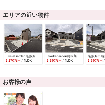
エリアの近い物件
LiveleGarden尾張旭市東印場町全5棟【仲介手数料無料 渋川小 西中】
Cradlegarden尾張旭市東三郷町全２棟
3,270
万
円
/ 4LDK
3,390
万
円
/ 4LDK
3,590
万
円
お客様の声