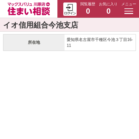
閲覧履歴
お気に入り
メニュー
0
0
イオ信用組合今池支店
愛知県名古屋市千種区今池３丁目16-
所在地
11