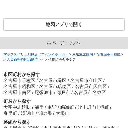
地図アプリで開く
ページトップへ
マックスバリュ川原店（エムワイホーム）
>
周辺施設案内
>
名古屋市千種区
>
名古屋市千種区の銀行
>
イオ信用組合今池支店
市区町村から探す
名古屋市千種区
/
名古屋市緑区
/
名古屋市守山区
/
名古屋市昭和区
/
名古屋市瑞穂区
/
名古屋市天白区
/
名古屋市南区
/
尾張旭市
/
瀬戸市
/
名古屋市名東区
町名から探す
大字中志段味
/
浦里
/
南野
/
鳴海町
/
吹上町
/
山根町
/
春里町
/
清明山
/
鴻の巣
/
大根山
路線から探す