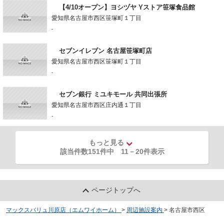
【4/10オープン】ヨシヅヤ Yストア笹塚食品館
愛知県名古屋市西区笹塚町１丁目
-
セブンイレブン 名古屋笹塚町店
愛知県名古屋市西区笹塚町１丁目
-
セブン銀行 ミユキモール 共同出張所
愛知県名古屋市西区庄内通１丁目
-
もっと見る
該当件数151件中
11
－
20
件表示
ページトップへ
マックスバリュ川原店（エムワイホーム）
>
周辺施設案内
>
名古屋市西区