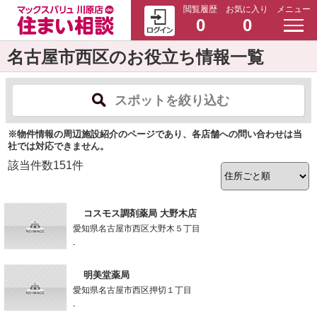
閲覧履歴
お気に入り
メニュー
0
0
名古屋市西区のお役立ち情報一覧
スポットを絞り込む
※物件情報の周辺施設紹介のページであり、各店舗への問い合わせは当
社では対応できません。
該当件数
151
件
コスモス調剤薬局 大野木店
愛知県名古屋市西区大野木５丁目
-
明美堂薬局
愛知県名古屋市西区押切１丁目
-