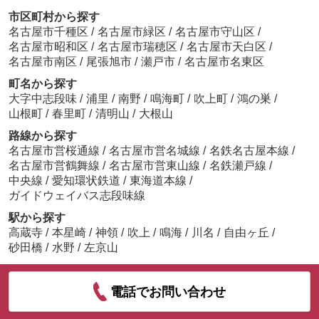
市区町村から探す
名古屋市千種区
/
名古屋市緑区
/
名古屋市守山区
/
名古屋市昭和区
/
名古屋市瑞穂区
/
名古屋市天白区
/
名古屋市南区
/
尾張旭市
/
瀬戸市
/
名古屋市名東区
町名から探す
大字中志段味
/
浦里
/
南野
/
鳴海町
/
吹上町
/
鴻の巣
/
山根町
/
春里町
/
清明山
/
大根山
路線から探す
名古屋市営桜通線
/
名古屋市営名城線
/
名鉄名古屋本線
/
名古屋市営鶴舞線
/
名古屋市営東山線
/
名鉄瀬戸線
/
中央線
/
愛知環状鉄道
/
東海道本線
/
ガイドウェイバス志段味線
駅から探す
高蔵寺
/
本星崎
/
神領
/
吹上
/
鳴海
/
川名
/
自由ヶ丘
/
砂田橋
/
水野
/
左京山
電話でお問い合わせ