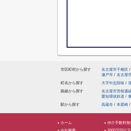
市区町村から探す
名古屋市千種区
/
瀬戸市
/
名古屋
町名から探す
大字中志段味
/
路線から探す
名古屋市営桜通
愛知環状鉄道
/
駅から探す
高蔵寺
/
本星崎
/
ホーム
仲介手数料無
会社概要
3000万円以