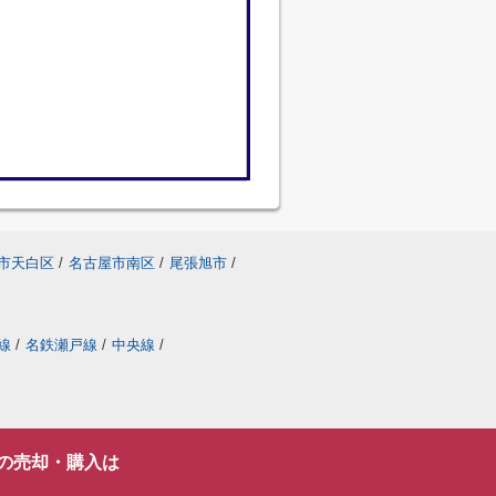
市天白区
/
名古屋市南区
/
尾張旭市
/
線
/
名鉄瀬戸線
/
中央線
/
の売却・購入は