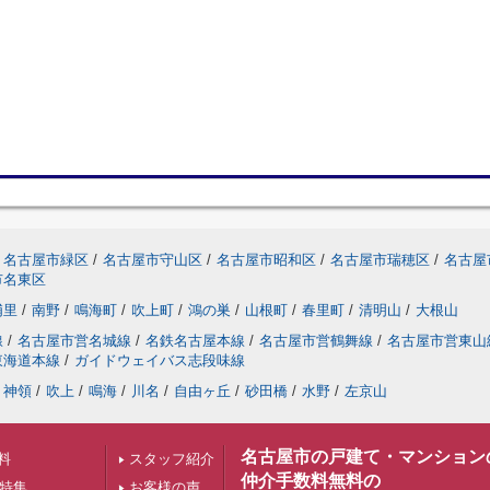
名古屋市緑区
/
名古屋市守山区
/
名古屋市昭和区
/
名古屋市瑞穂区
/
名古屋
市名東区
浦里
/
南野
/
鳴海町
/
吹上町
/
鴻の巣
/
山根町
/
春里町
/
清明山
/
大根山
線
/
名古屋市営名城線
/
名鉄名古屋本線
/
名古屋市営鶴舞線
/
名古屋市営東山
東海道本線
/
ガイドウェイバス志段味線
神領
/
吹上
/
鳴海
/
川名
/
自由ヶ丘
/
砂田橋
/
水野
/
左京山
名古屋市の戸建て・マンション
料
スタッフ紹介
仲介手数料無料の
下特集
お客様の声