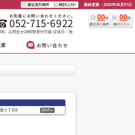
最終更新：2026年08月07日
00
00
件
件
最近見た物件
検討リスト
：00、お問合せ24時間受付可能
定休日：無
通５丁目9
MAP
▼