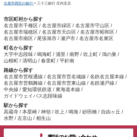
古屋市西区の銀行
>
三十三銀行 庄内支店
市区町村から探す
名古屋市千種区
/
名古屋市緑区
/
名古屋市守山区
/
名古屋市瑞穂区
/
名古屋市天白区
/
名古屋市昭和区
/
名古屋市南区
/
尾張旭市
/
瀬戸市
/
名古屋市名東区
町名から探す
大字中志段味
/
鳴海町
/
浦里
/
南野
/
吹上町
/
鴻の巣
/
山根町
/
清明山
/
春里町
/
平針南
路線から探す
名古屋市営桜通線
/
名古屋市営名城線
/
名鉄名古屋本線
/
名古屋市営鶴舞線
/
名古屋市営東山線
/
名鉄瀬戸線
/
中央線
/
愛知環状鉄道
/
東海道本線
/
ガイドウェイバス志段味線
駅から探す
高蔵寺
/
本星崎
/
神領
/
吹上
/
鳴海
/
砂田橋
/
自由ヶ丘
/
水野
/
左京山
/
相生山