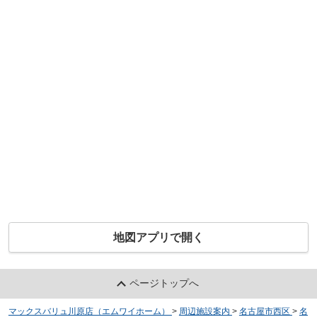
地図アプリで開く
ページトップへ
マックスバリュ川原店（エムワイホーム）
>
周辺施設案内
>
名古屋市西区
>
名