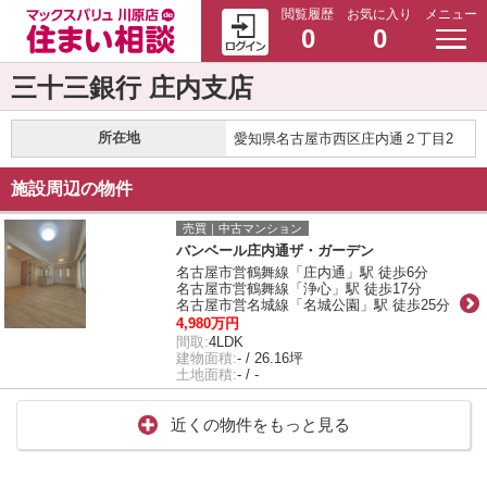
閲覧履歴
お気に入り
メニュー
0
0
三十三銀行 庄内支店
所在地
愛知県名古屋市西区庄内通２丁目2
施設周辺の物件
売買｜中古マンション
バンベール庄内通ザ・ガーデン
名古屋市営鶴舞線「庄内通」駅 徒歩6分
名古屋市営鶴舞線「浄心」駅 徒歩17分
名古屋市営名城線「名城公園」駅 徒歩25分
4,980万円
間取:
4LDK
建物面積:
- / 26.16坪
土地面積:
- / -
近くの物件をもっと見る