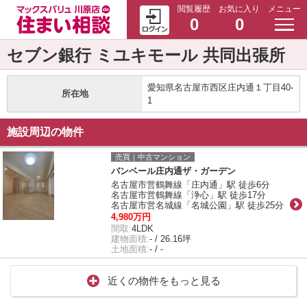
閲覧履歴
お気に入り
メニュー
0
0
セブン銀行 ミユキモール 共同出張所
愛知県名古屋市西区庄内通１丁目40-
所在地
1
施設周辺の物件
売買｜中古マンション
バンベール庄内通ザ・ガーデン
名古屋市営鶴舞線「庄内通」駅 徒歩6分
名古屋市営鶴舞線「浄心」駅 徒歩17分
名古屋市営名城線「名城公園」駅 徒歩25分
4,980万円
間取:
4LDK
建物面積:
- / 26.16坪
土地面積:
- / -
近くの物件をもっと見る