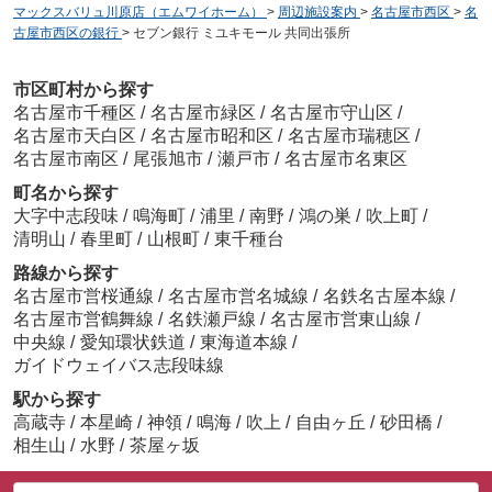
マックスバリュ川原店（エムワイホーム）
>
周辺施設案内
>
名古屋市西区
>
名
古屋市西区の銀行
>
セブン銀行 ミユキモール 共同出張所
市区町村から探す
名古屋市千種区
/
名古屋市緑区
/
名古屋市守山区
/
名古屋市天白区
/
名古屋市昭和区
/
名古屋市瑞穂区
/
名古屋市南区
/
尾張旭市
/
瀬戸市
/
名古屋市名東区
町名から探す
大字中志段味
/
鳴海町
/
浦里
/
南野
/
鴻の巣
/
吹上町
/
清明山
/
春里町
/
山根町
/
東千種台
路線から探す
名古屋市営桜通線
/
名古屋市営名城線
/
名鉄名古屋本線
/
名古屋市営鶴舞線
/
名鉄瀬戸線
/
名古屋市営東山線
/
中央線
/
愛知環状鉄道
/
東海道本線
/
ガイドウェイバス志段味線
駅から探す
高蔵寺
/
本星崎
/
神領
/
鳴海
/
吹上
/
自由ヶ丘
/
砂田橋
/
相生山
/
水野
/
茶屋ヶ坂