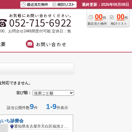
最終更新：2026年08月08日
00
00
件
件
最近見た物件
検討リスト
：00、お問合せ24時間受付可能
定休日：無
は対応できません。
並び順：
9
1-9
該当公開件数
件
件表示
あいち診療会
愛知県名古屋市天白区福池２丁目