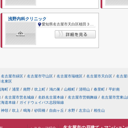
浅野内科クリニック
愛知県名古屋市天白区植田３丁目
名古屋市緑区
/
名古屋市守山区
/
名古屋市瑞穂区
/
名古屋市天白区
/
名古屋
市名東区
鳴海町
/
浦里
/
南野
/
吹上町
/
鴻の巣
/
山根町
/
清明山
/
春里町
/
平針南
線
/
名古屋市営名城線
/
名鉄名古屋本線
/
名古屋市営鶴舞線
/
名古屋市営東山
東海道本線
/
ガイドウェイバス志段味線
神領
/
吹上
/
鳴海
/
砂田橋
/
自由ヶ丘
/
水野
/
左京山
/
相生山
名古屋市の戸建て・マンション