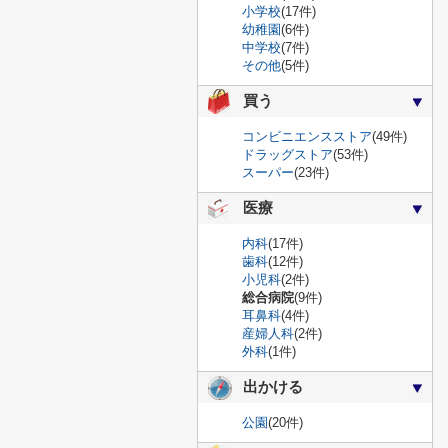
小学校
(17件)
幼稚園
(6件)
中学校
(7件)
その他
(5件)
買う
コンビニエンスストア
(49件)
ドラッグストア
(53件)
スーパー
(23件)
医療
内科
(17件)
歯科
(12件)
小児科
(2件)
総合病院
(9件)
耳鼻科
(4件)
産婦人科
(2件)
外科
(1件)
出かける
公園
(20件)