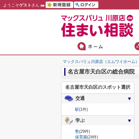
ようこそ
ゲスト
さん
マックスバリュ川原店（エムワイホーム
名古屋市天白区の総合病院
名古屋市天白区のスポット選択
交通
駅
(1件)
学ぶ
塾
(29件)
保育園
(24件)