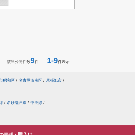
9
1-9
該当公開件数
件
件表示
市昭和区
/
名古屋市南区
/
尾張旭市
/
線
/
名鉄瀬戸線
/
中央線
/
の売却・購入は