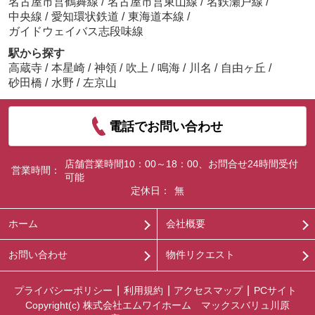
名古屋市営鶴舞線
/
名古屋市営東山線
/
名鉄瀬戸線
/
中央線
/
愛知環状鉄道
/
東海道本線
/
ガイドウェイバス志段味線
駅から探す
高蔵寺
/
本星崎
/
神領
/
吹上
/
鳴海
/
川名
/
自由ヶ丘
/
砂田橋
/
水野
/
左京山
電話でお問い合わせ
店舗営業時間10：00～18：00、お問合せ24時間受付
営業時間：
可能
定休日：
無
ホーム
会社概要
お問い合わせ
物件リクエスト
プライバシーポリシー
利用規約
アクセスマップ
PCサイト
Copyright(c) 株式会社エムワイホーム マックスバリュ川原