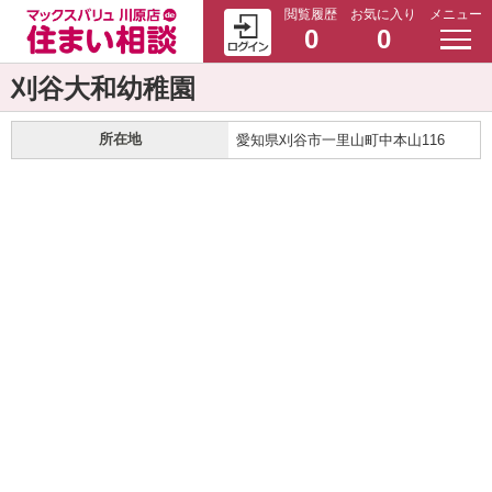
閲覧履歴
お気に入り
メニュー
0
0
刈谷大和幼稚園
所在地
愛知県刈谷市一里山町中本山116