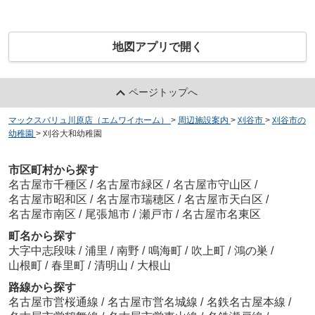
地図アプリで開く
ページトップへ
マックスバリュ川原店（エムワイホーム）
>
周辺施設案内
>
刈谷市
>
刈谷市の
幼稚園
>
刈谷大和幼稚園
市区町村から探す
名古屋市千種区
/
名古屋市緑区
/
名古屋市守山区
/
名古屋市昭和区
/
名古屋市瑞穂区
/
名古屋市天白区
/
名古屋市南区
/
尾張旭市
/
瀬戸市
/
名古屋市名東区
町名から探す
大字中志段味
/
浦里
/
南野
/
鳴海町
/
吹上町
/
鴻の巣
/
山根町
/
春里町
/
清明山
/
大根山
路線から探す
名古屋市営桜通線
/
名古屋市営名城線
/
名鉄名古屋本線
/