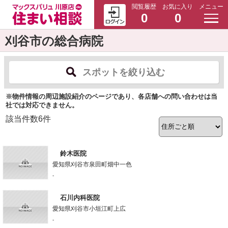
閲覧履歴
お気に入り
メニュー
0
0
刈谷市の総合病院
スポットを絞り込む
※物件情報の周辺施設紹介のページであり、各店舗への問い合わせは当
社では対応できません。
該当件数
6
件
鈴木医院
愛知県刈谷市泉田町畑中一色
-
石川内科医院
愛知県刈谷市小垣江町上広
-