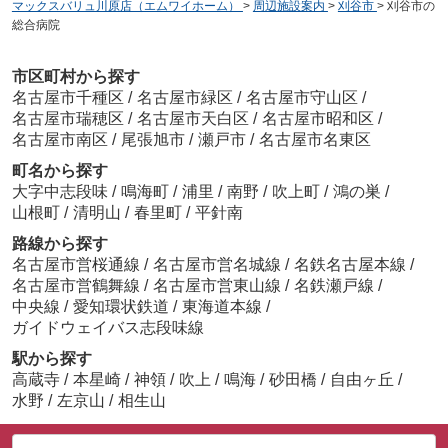
マックスバリュ川原店（エムワイホーム）
>
周辺施設案内
>
刈谷市
>
刈谷市の
総合病院
市区町村から探す
名古屋市千種区
/
名古屋市緑区
/
名古屋市守山区
/
名古屋市瑞穂区
/
名古屋市天白区
/
名古屋市昭和区
/
名古屋市南区
/
尾張旭市
/
瀬戸市
/
名古屋市名東区
町名から探す
大字中志段味
/
鳴海町
/
浦里
/
南野
/
吹上町
/
鴻の巣
/
山根町
/
清明山
/
春里町
/
平針南
路線から探す
名古屋市営桜通線
/
名古屋市営名城線
/
名鉄名古屋本線
/
名古屋市営鶴舞線
/
名古屋市営東山線
/
名鉄瀬戸線
/
中央線
/
愛知環状鉄道
/
東海道本線
/
ガイドウェイバス志段味線
駅から探す
高蔵寺
/
本星崎
/
神領
/
吹上
/
鳴海
/
砂田橋
/
自由ヶ丘
/
水野
/
左京山
/
相生山