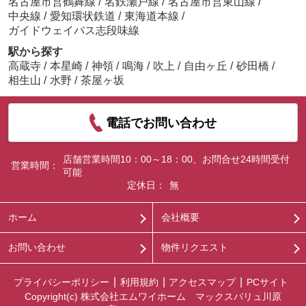
名古屋市営鶴舞線
/
名鉄瀬戸線
/
名古屋市営東山線
/
中央線
/
愛知環状鉄道
/
東海道本線
/
ガイドウェイバス志段味線
駅から探す
高蔵寺
/
本星崎
/
神領
/
鳴海
/
吹上
/
自由ヶ丘
/
砂田橋
/
相生山
/
水野
/
茶屋ヶ坂
電話でお問い合わせ
店舗営業時間10：00～18：00、お問合せ24時間受付
営業時間：
可能
定休日：
無
ホーム
会社概要
お問い合わせ
物件リクエスト
プライバシーポリシー
利用規約
アクセスマップ
PCサイト
Copyright(c) 株式会社エムワイホーム マックスバリュ川原