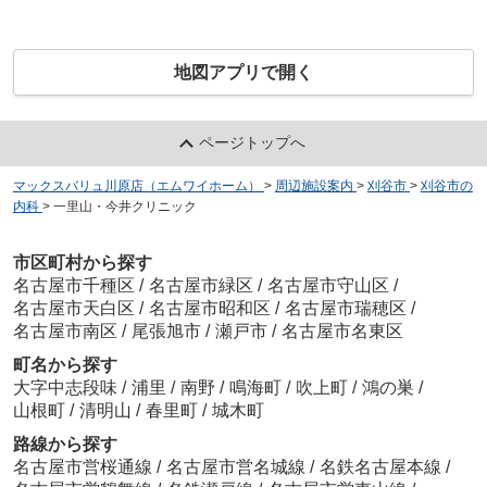
地図アプリで開く
ページトップへ
マックスバリュ川原店（エムワイホーム）
>
周辺施設案内
>
刈谷市
>
刈谷市の
内科
>
一里山・今井クリニック
市区町村から探す
名古屋市千種区
/
名古屋市緑区
/
名古屋市守山区
/
名古屋市天白区
/
名古屋市昭和区
/
名古屋市瑞穂区
/
名古屋市南区
/
尾張旭市
/
瀬戸市
/
名古屋市名東区
町名から探す
大字中志段味
/
浦里
/
南野
/
鳴海町
/
吹上町
/
鴻の巣
/
山根町
/
清明山
/
春里町
/
城木町
路線から探す
名古屋市営桜通線
/
名古屋市営名城線
/
名鉄名古屋本線
/