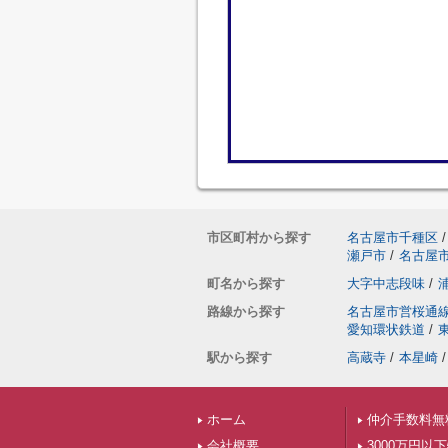
市区町村から探す
名古屋市千種区
/
瀬戸市
/
名古屋
町名から探す
大字中志段味
/
路線から探す
名古屋市営桜通
愛知環状鉄道
/
駅から探す
高蔵寺
/
本星崎
/
ホーム
仲介手数料無
会社概要
3000万円以