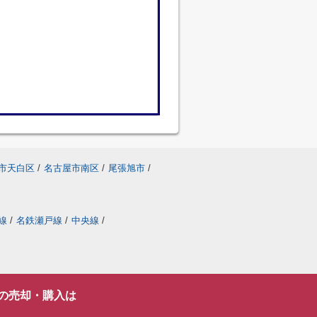
市天白区
/
名古屋市南区
/
尾張旭市
/
線
/
名鉄瀬戸線
/
中央線
/
の売却・購入は