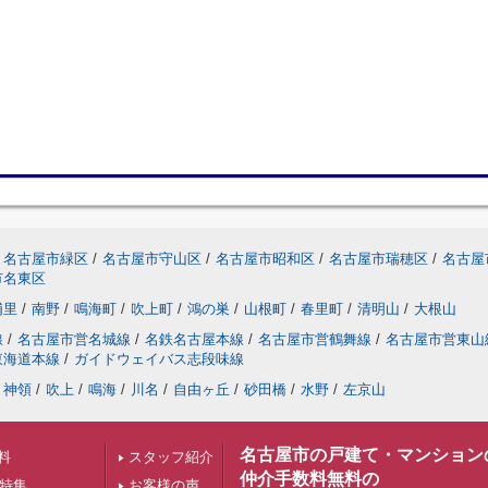
名古屋市緑区
/
名古屋市守山区
/
名古屋市昭和区
/
名古屋市瑞穂区
/
名古屋
市名東区
浦里
/
南野
/
鳴海町
/
吹上町
/
鴻の巣
/
山根町
/
春里町
/
清明山
/
大根山
線
/
名古屋市営名城線
/
名鉄名古屋本線
/
名古屋市営鶴舞線
/
名古屋市営東山
東海道本線
/
ガイドウェイバス志段味線
神領
/
吹上
/
鳴海
/
川名
/
自由ヶ丘
/
砂田橋
/
水野
/
左京山
名古屋市の戸建て・マンション
料
スタッフ紹介
仲介手数料無料の
下特集
お客様の声