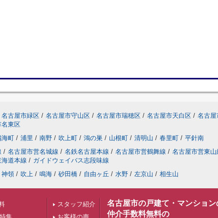
名古屋市緑区
/
名古屋市守山区
/
名古屋市瑞穂区
/
名古屋市天白区
/
名古屋
市名東区
鳴海町
/
浦里
/
南野
/
吹上町
/
鴻の巣
/
山根町
/
清明山
/
春里町
/
平針南
線
/
名古屋市営名城線
/
名鉄名古屋本線
/
名古屋市営鶴舞線
/
名古屋市営東山
東海道本線
/
ガイドウェイバス志段味線
神領
/
吹上
/
鳴海
/
砂田橋
/
自由ヶ丘
/
水野
/
左京山
/
相生山
名古屋市の戸建て・マンション
料
スタッフ紹介
仲介手数料無料の
下特集
お客様の声