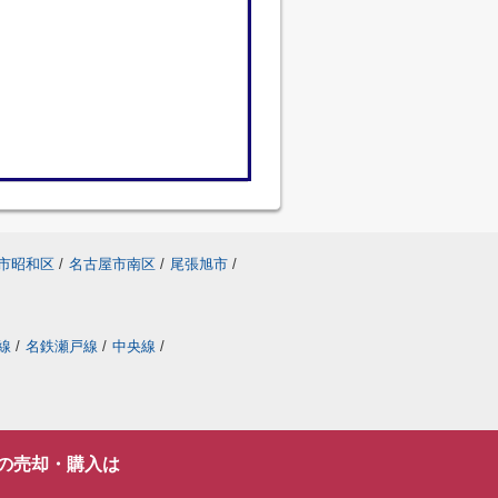
市昭和区
/
名古屋市南区
/
尾張旭市
/
線
/
名鉄瀬戸線
/
中央線
/
の売却・購入は