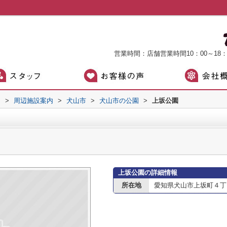
営業時間：店舗営業時間10：00～18
）
>
周辺施設案内
>
犬山市
>
犬山市の公園
>
上坂公園
上坂公園の詳細情報
所在地
愛知県犬山市上坂町４丁