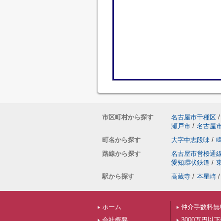
市区町村から探す
名古屋市千種区
/
瀬戸市
/
名古屋
町名から探す
大字中志段味
/
路線から探す
名古屋市営桜通
愛知環状鉄道
/
駅から探す
高蔵寺
/
本星崎
/
ホーム
仲介手数料無
会社概要
3000万円以