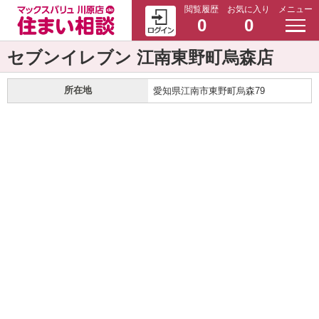
閲覧履歴
お気に入り
メニュー
0
0
セブンイレブン 江南東野町烏森店
所在地
愛知県江南市東野町烏森79