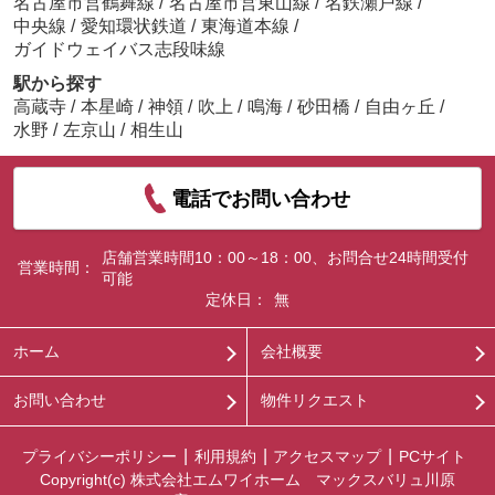
名古屋市営鶴舞線
/
名古屋市営東山線
/
名鉄瀬戸線
/
中央線
/
愛知環状鉄道
/
東海道本線
/
ガイドウェイバス志段味線
駅から探す
高蔵寺
/
本星崎
/
神領
/
吹上
/
鳴海
/
砂田橋
/
自由ヶ丘
/
水野
/
左京山
/
相生山
電話でお問い合わせ
店舗営業時間10：00～18：00、お問合せ24時間受付
営業時間：
可能
定休日：
無
ホーム
会社概要
お問い合わせ
物件リクエスト
プライバシーポリシー
利用規約
アクセスマップ
PCサイト
Copyright(c) 株式会社エムワイホーム マックスバリュ川原