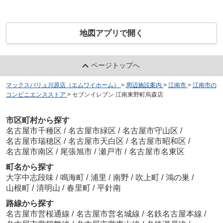
地図アプリで開く
ページトップへ
マックスバリュ川原店（エムワイホーム）
>
周辺施設案内
>
江南市
>
江南市の
コンビニエンスストア
>
セブンイレブン 江南東野町烏森店
市区町村から探す
名古屋市千種区
/
名古屋市緑区
/
名古屋市守山区
/
名古屋市瑞穂区
/
名古屋市天白区
/
名古屋市昭和区
/
名古屋市南区
/
尾張旭市
/
瀬戸市
/
名古屋市名東区
町名から探す
大字中志段味
/
鳴海町
/
浦里
/
南野
/
吹上町
/
鴻の巣
/
山根町
/
清明山
/
春里町
/
平針南
路線から探す
名古屋市営桜通線
/
名古屋市営名城線
/
名鉄名古屋本線
/