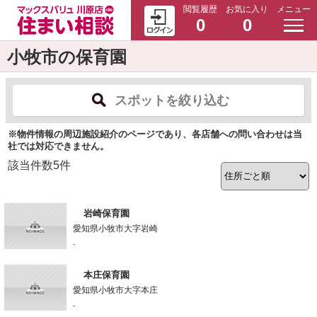
閲覧履歴
お気に入り
メニュー
0
0
小牧市の保育園
スポットを絞り込む
※物件情報の周辺施設紹介のページであり、各店舗への問い合わせは当
社では対応できません。
該当件数
5
件
岩崎保育園
愛知県小牧市大字岩崎
-
本庄保育園
愛知県小牧市大字本庄
-