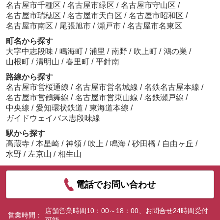
名古屋市千種区
/
名古屋市緑区
/
名古屋市守山区
/
名古屋市瑞穂区
/
名古屋市天白区
/
名古屋市昭和区
/
名古屋市南区
/
尾張旭市
/
瀬戸市
/
名古屋市名東区
町名から探す
大字中志段味
/
鳴海町
/
浦里
/
南野
/
吹上町
/
鴻の巣
/
山根町
/
清明山
/
春里町
/
平針南
路線から探す
名古屋市営桜通線
/
名古屋市営名城線
/
名鉄名古屋本線
/
名古屋市営鶴舞線
/
名古屋市営東山線
/
名鉄瀬戸線
/
中央線
/
愛知環状鉄道
/
東海道本線
/
ガイドウェイバス志段味線
駅から探す
高蔵寺
/
本星崎
/
神領
/
吹上
/
鳴海
/
砂田橋
/
自由ヶ丘
/
水野
/
左京山
/
相生山
電話でお問い合わせ
店舗営業時間10：00～18：00、お問合せ24時間受付
営業時間：
可能