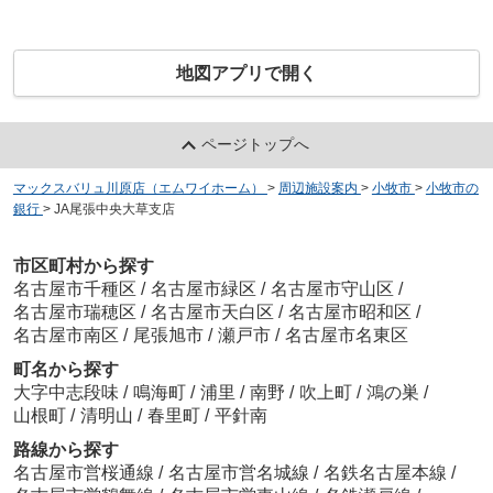
地図アプリで開く
ページトップへ
マックスバリュ川原店（エムワイホーム）
>
周辺施設案内
>
小牧市
>
小牧市の
銀行
>
JA尾張中央大草支店
市区町村から探す
名古屋市千種区
/
名古屋市緑区
/
名古屋市守山区
/
名古屋市瑞穂区
/
名古屋市天白区
/
名古屋市昭和区
/
名古屋市南区
/
尾張旭市
/
瀬戸市
/
名古屋市名東区
町名から探す
大字中志段味
/
鳴海町
/
浦里
/
南野
/
吹上町
/
鴻の巣
/
山根町
/
清明山
/
春里町
/
平針南
路線から探す
名古屋市営桜通線
/
名古屋市営名城線
/
名鉄名古屋本線
/