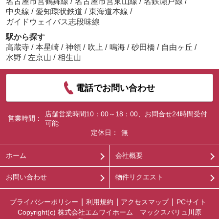
名古屋市営鶴舞線
/
名古屋市営東山線
/
名鉄瀬戸線
/
中央線
/
愛知環状鉄道
/
東海道本線
/
ガイドウェイバス志段味線
駅から探す
高蔵寺
/
本星崎
/
神領
/
吹上
/
鳴海
/
砂田橋
/
自由ヶ丘
/
水野
/
左京山
/
相生山
電話でお問い合わせ
店舗営業時間10：00～18：00、お問合せ24時間受付
営業時間：
可能
定休日：
無
ホーム
会社概要
お問い合わせ
物件リクエスト
プライバシーポリシー
利用規約
アクセスマップ
PCサイト
Copyright(c) 株式会社エムワイホーム マックスバリュ川原