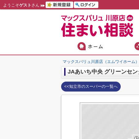
ようこそ
ゲスト
さん
マックスバリュ川原店（エムワイホーム
JAあいち中央 グリーンセ
<<知立市のスーパーの一覧へ