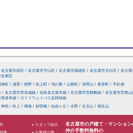
名古屋市緑区
/
名古屋市守山区
/
名古屋市瑞穂区
/
名古屋市天白区
/
名古屋
市名東区
鳴海町
/
浦里
/
南野
/
吹上町
/
鴻の巣
/
山根町
/
清明山
/
春里町
/
平針南
線
/
名古屋市営名城線
/
名鉄名古屋本線
/
名古屋市営鶴舞線
/
名古屋市営東山
東海道本線
/
ガイドウェイバス志段味線
神領
/
吹上
/
鳴海
/
砂田橋
/
自由ヶ丘
/
水野
/
左京山
/
相生山
名古屋市の戸建て・マンション
料
スタッフ紹介
仲介手数料無料の
下特集
お客様の声