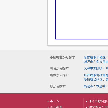
市区町村から探す
名古屋市千種区
/
瀬戸市
/
名古屋
町名から探す
大字中志段味
/
路線から探す
名古屋市営桜通
愛知環状鉄道
/
駅から探す
高蔵寺
/
本星崎
/
ホーム
仲介手数料無
会社概要
3000万円以