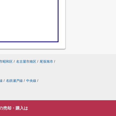
市昭和区
/
名古屋市南区
/
尾張旭市
/
線
/
名鉄瀬戸線
/
中央線
/
の売却・購入は