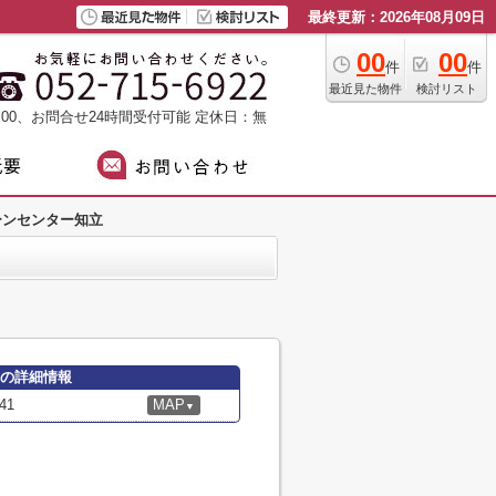
最終更新：2026年08月09日
00
00
件
件
最近見た物件
検討リスト
：00、お問合せ24時間受付可能
定休日：無
ーンセンター知立
立の詳細情報
41
MAP
▼