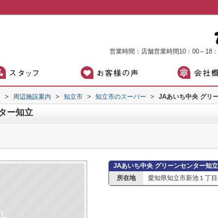
営業時間：店舗営業時間10：00～18
）
>
周辺施設案内
>
知立市
>
知立市のスーパー
>
JAあいち中央 グリ
ンター知立
JAあいち中央 グリーンセンター知
所在地
愛知県知立市新池１丁目