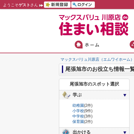
ようこそ
ゲスト
さん
マックスバリュ川原店（エムワイホーム
尾張旭市のお役立ち情報一
尾張旭市のスポット選択
学ぶ
幼稚園
(2件)
小学校
(9件)
中学校
(3件)
保育園
(2件)
出かける