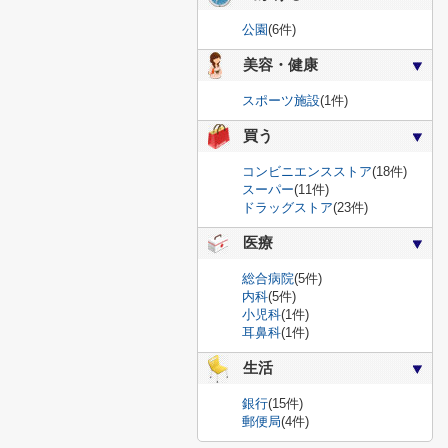
公園
(6件)
美容・健康
スポーツ施設
(1件)
買う
コンビニエンスストア
(18件)
スーパー
(11件)
ドラッグストア
(23件)
医療
総合病院
(5件)
内科
(5件)
小児科
(1件)
耳鼻科
(1件)
生活
銀行
(15件)
郵便局
(4件)