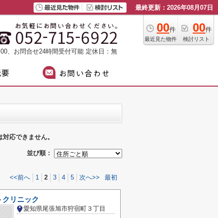
最終更新：2026年08月07日
00
00
件
件
最近見た物件
検討リスト
：00、お問合せ24時間受付可能
定休日：無
は対応できません。
並び順：
<<前へ
1
2
3
4
5
次へ>>
最初
トクリニック
愛知県尾張旭市狩宿町３丁目