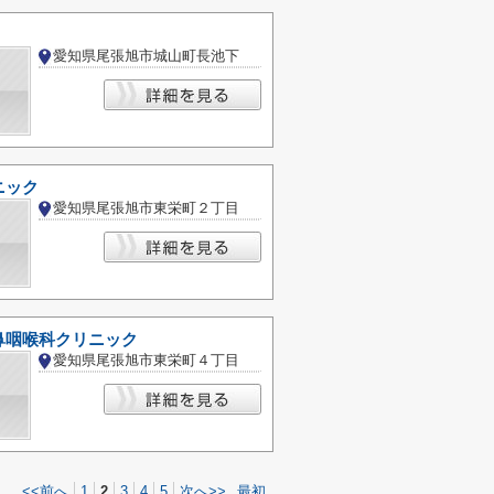
愛知県尾張旭市城山町長池下
ニック
愛知県尾張旭市東栄町２丁目
鼻咽喉科クリニック
愛知県尾張旭市東栄町４丁目
<<前へ
1
2
3
4
5
次へ>>
最初