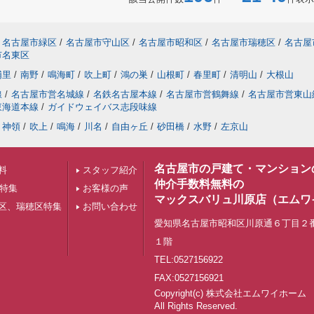
名古屋市緑区
/
名古屋市守山区
/
名古屋市昭和区
/
名古屋市瑞穂区
/
名古屋
市名東区
浦里
/
南野
/
鳴海町
/
吹上町
/
鴻の巣
/
山根町
/
春里町
/
清明山
/
大根山
線
/
名古屋市営名城線
/
名鉄名古屋本線
/
名古屋市営鶴舞線
/
名古屋市営東山
東海道本線
/
ガイドウェイバス志段味線
神領
/
吹上
/
鳴海
/
川名
/
自由ヶ丘
/
砂田橋
/
水野
/
左京山
名古屋市の戸建て・マンション
料
スタッフ紹介
仲介手数料無料の
下特集
お客様の声
マックスバリュ川原店（エムワ
区、瑞穂区特集
お問い合わせ
愛知県名古屋市昭和区川原通６丁目２
１階
TEL:0527156922
FAX:0527156921
Copyright(c) 株式会社エムワイホ
All Rights Reserved.