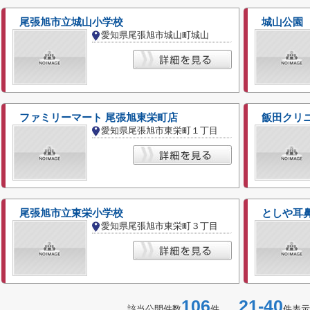
尾張旭市立城山小学校
城山公園
愛知県尾張旭市城山町城山
ファミリーマート 尾張旭東栄町店
飯田クリ
愛知県尾張旭市東栄町１丁目
尾張旭市立東栄小学校
としや耳
愛知県尾張旭市東栄町３丁目
106
21-40
該当公開件数
件
件表示