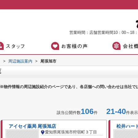
営業時間：店舗営業時間10：00～18
）
>
周辺施設案内
>
尾張旭市
覧
※物件情報の周辺施設紹介のページであり、各店舗への問い合わせは当社で
106
21-40
該当公開件数
件
件表示
アイセイ薬局 尾張旭店
松井ハー
愛知県尾張旭市狩宿町３丁目