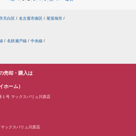
市天白区
/
名古屋市南区
/
尾張旭市
/
線
/
名鉄瀬戸線
/
中央線
/
の売却・購入は
イホーム）
番１号 マックスバリュ川原店
ーム マックスバリュ川原店