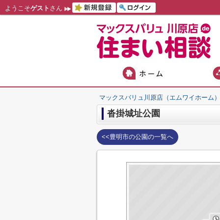
ようこそ
ゲスト
さん
マックスバリュ川原店（エムワイホーム
沓掛城址公園
<<豊明市の公園の一覧へ