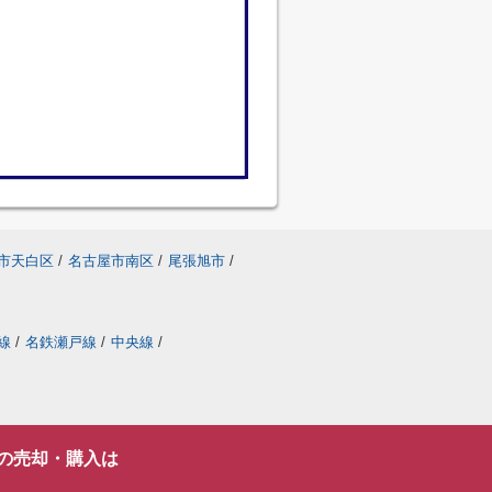
市天白区
/
名古屋市南区
/
尾張旭市
/
線
/
名鉄瀬戸線
/
中央線
/
の売却・購入は