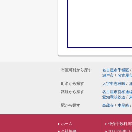
市区町村から探す
名古屋市千種区
/
瀬戸市
/
名古屋
町名から探す
大字中志段味
/
路線から探す
名古屋市営桜通
愛知環状鉄道
/
駅から探す
高蔵寺
/
本星崎
/
ホーム
仲介手数料無
会社概要
3000万円以