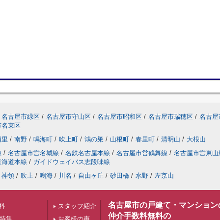
名古屋市緑区
/
名古屋市守山区
/
名古屋市昭和区
/
名古屋市瑞穂区
/
名古屋
市名東区
浦里
/
南野
/
鳴海町
/
吹上町
/
鴻の巣
/
山根町
/
春里町
/
清明山
/
大根山
線
/
名古屋市営名城線
/
名鉄名古屋本線
/
名古屋市営鶴舞線
/
名古屋市営東山
東海道本線
/
ガイドウェイバス志段味線
神領
/
吹上
/
鳴海
/
川名
/
自由ヶ丘
/
砂田橋
/
水野
/
左京山
名古屋市の戸建て・マンション
料
スタッフ紹介
仲介手数料無料の
下特集
お客様の声