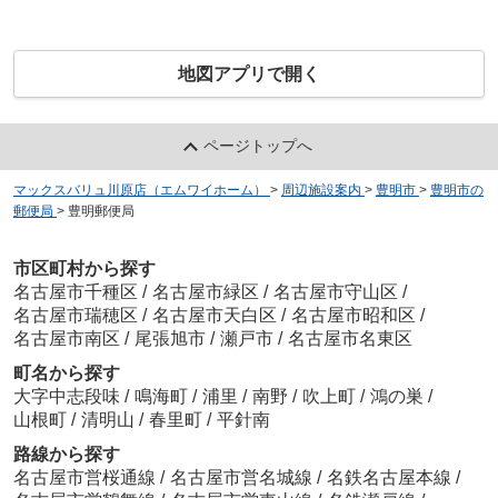
地図アプリで開く
ページトップへ
マックスバリュ川原店（エムワイホーム）
>
周辺施設案内
>
豊明市
>
豊明市の
郵便局
>
豊明郵便局
市区町村から探す
名古屋市千種区
/
名古屋市緑区
/
名古屋市守山区
/
名古屋市瑞穂区
/
名古屋市天白区
/
名古屋市昭和区
/
名古屋市南区
/
尾張旭市
/
瀬戸市
/
名古屋市名東区
町名から探す
大字中志段味
/
鳴海町
/
浦里
/
南野
/
吹上町
/
鴻の巣
/
山根町
/
清明山
/
春里町
/
平針南
路線から探す
名古屋市営桜通線
/
名古屋市営名城線
/
名鉄名古屋本線
/