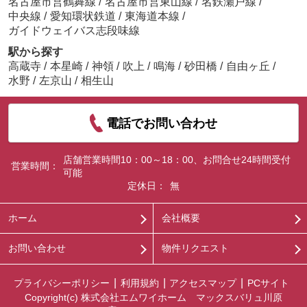
名古屋市営鶴舞線
/
名古屋市営東山線
/
名鉄瀬戸線
/
中央線
/
愛知環状鉄道
/
東海道本線
/
ガイドウェイバス志段味線
駅から探す
高蔵寺
/
本星崎
/
神領
/
吹上
/
鳴海
/
砂田橋
/
自由ヶ丘
/
水野
/
左京山
/
相生山
電話でお問い合わせ
店舗営業時間10：00～18：00、お問合せ24時間受付
営業時間：
可能
定休日：
無
ホーム
会社概要
お問い合わせ
物件リクエスト
プライバシーポリシー
利用規約
アクセスマップ
PCサイト
Copyright(c) 株式会社エムワイホーム マックスバリュ川原