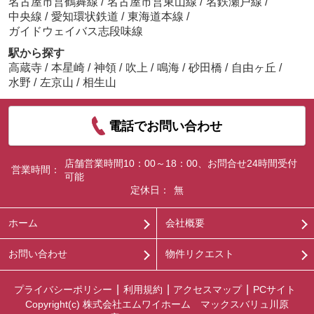
名古屋市営鶴舞線
/
名古屋市営東山線
/
名鉄瀬戸線
/
中央線
/
愛知環状鉄道
/
東海道本線
/
ガイドウェイバス志段味線
駅から探す
高蔵寺
/
本星崎
/
神領
/
吹上
/
鳴海
/
砂田橋
/
自由ヶ丘
/
水野
/
左京山
/
相生山
電話でお問い合わせ
店舗営業時間10：00～18：00、お問合せ24時間受付
営業時間：
可能
定休日：
無
ホーム
会社概要
お問い合わせ
物件リクエスト
プライバシーポリシー
利用規約
アクセスマップ
PCサイト
Copyright(c) 株式会社エムワイホーム マックスバリュ川原