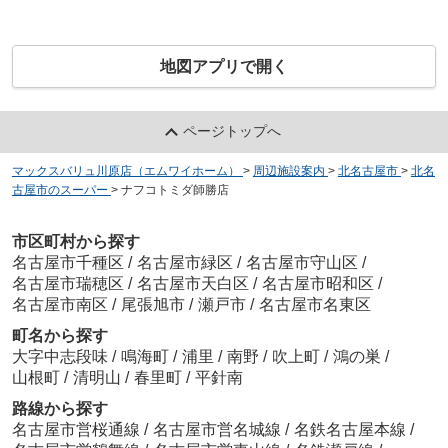
地図アプリで開く
ページトップへ
マックスバリュ川原店（エムワイホーム）
>
周辺施設案内
>
北名古屋市
>
北名
古屋市のスーパー
>
ナフコトミダ師勝店
市区町村から探す
名古屋市千種区
/
名古屋市緑区
/
名古屋市守山区
/
名古屋市瑞穂区
/
名古屋市天白区
/
名古屋市昭和区
/
名古屋市南区
/
尾張旭市
/
瀬戸市
/
名古屋市名東区
町名から探す
大字中志段味
/
鳴海町
/
浦里
/
南野
/
吹上町
/
鴻の巣
/
山根町
/
清明山
/
春里町
/
平針南
路線から探す
名古屋市営桜通線
/
名古屋市営名城線
/
名鉄名古屋本線
/