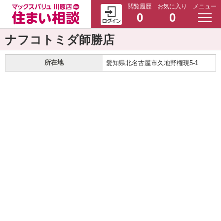
閲覧履歴
お気に入り
メニュー
0
0
ナフコトミダ師勝店
所在地
愛知県北名古屋市久地野権現5-1