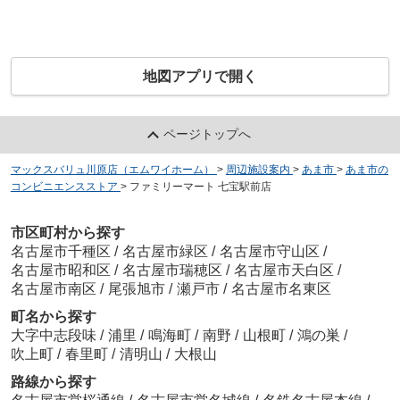
地図アプリで開く
ページトップへ
マックスバリュ川原店（エムワイホーム）
>
周辺施設案内
>
あま市
>
あま市の
コンビニエンスストア
>
ファミリーマート 七宝駅前店
市区町村から探す
名古屋市千種区
/
名古屋市緑区
/
名古屋市守山区
/
名古屋市昭和区
/
名古屋市瑞穂区
/
名古屋市天白区
/
名古屋市南区
/
尾張旭市
/
瀬戸市
/
名古屋市名東区
町名から探す
大字中志段味
/
浦里
/
鳴海町
/
南野
/
山根町
/
鴻の巣
/
吹上町
/
春里町
/
清明山
/
大根山
路線から探す