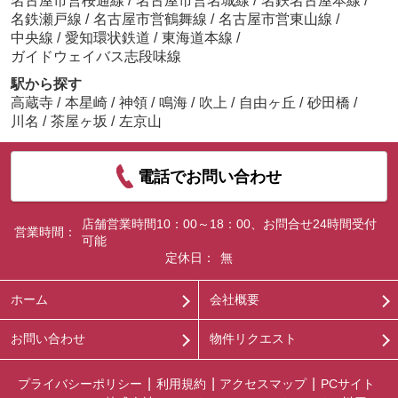
名古屋市営桜通線
/
名古屋市営名城線
/
名鉄名古屋本線
/
名鉄瀬戸線
/
名古屋市営鶴舞線
/
名古屋市営東山線
/
中央線
/
愛知環状鉄道
/
東海道本線
/
ガイドウェイバス志段味線
駅から探す
高蔵寺
/
本星崎
/
神領
/
鳴海
/
吹上
/
自由ヶ丘
/
砂田橋
/
川名
/
茶屋ヶ坂
/
左京山
電話でお問い合わせ
店舗営業時間10：00～18：00、お問合せ24時間受付
営業時間：
可能
定休日：
無
ホーム
会社概要
お問い合わせ
物件リクエスト
プライバシーポリシー
利用規約
アクセスマップ
PCサイト