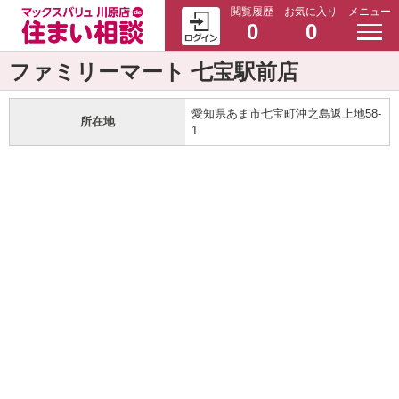
閲覧履歴
お気に入り
メニュー
0
0
ファミリーマート 七宝駅前店
愛知県あま市七宝町沖之島返上地58-
所在地
1