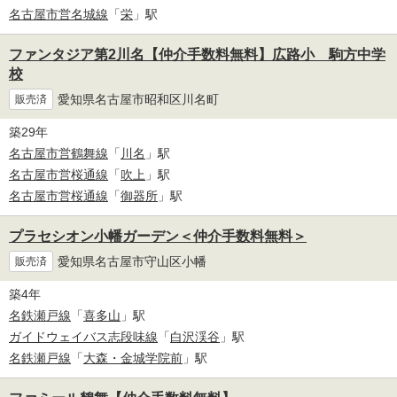
名古屋市営名城線
「
栄
」駅
ファンタジア第2川名【仲介手数料無料】広路小 駒方中学
校
愛知県名古屋市昭和区川名町
販売済
築29年
名古屋市営鶴舞線
「
川名
」駅
名古屋市営桜通線
「
吹上
」駅
名古屋市営桜通線
「
御器所
」駅
プラセシオン小幡ガーデン＜仲介手数料無料＞
愛知県名古屋市守山区小幡
販売済
築4年
名鉄瀬戸線
「
喜多山
」駅
ガイドウェイバス志段味線
「
白沢渓谷
」駅
名鉄瀬戸線
「
大森・金城学院前
」駅