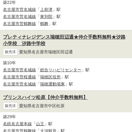
築22年
名古屋市営名城線
「
上前津
」駅
名古屋市営名城線
「
東別院
」駅
名古屋市営鶴舞線
「
鶴舞
」駅
プレティナレジデンス瑞穂田辺通★仲介手数料無料★汐路
小学校 汐路中学校
愛知県名古屋市瑞穂区田辺通
販売済
築10年
名古屋市営名城線
「
総合リハビリセンター
」駅
名古屋市営桜通線
「
瑞穂区役所
」駅
名古屋市営名城線
「
瑞穂運動場東
」駅
プリンスハイツ松原【仲介手数料無料】
愛知県名古屋市中区松原
販売済
築29年
名鉄名古屋本線
「
山王
」駅
名古屋市営鶴舞線
「
大須観音
」駅