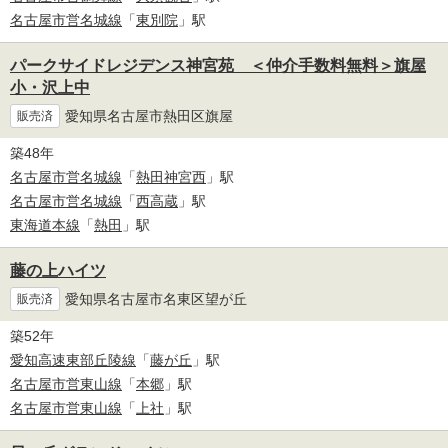
名古屋市営名城線
「
東別院
」駅
パークサイドレジデンス神宮苑 ＜仲介手数料無料＞旗屋
小・沢上中
愛知県名古屋市熱田区旗屋
販売済
築48年
名古屋市営名城線
「
熱田神宮西
」駅
名古屋市営名城線
「
西高蔵
」駅
東海道本線
「
熱田
」駅
藤の上ハイツ
愛知県名古屋市名東区望が丘
販売済
築52年
愛知高速東部丘陵線
「
藤が丘
」駅
名古屋市営東山線
「
本郷
」駅
名古屋市営東山線
「
上社
」駅