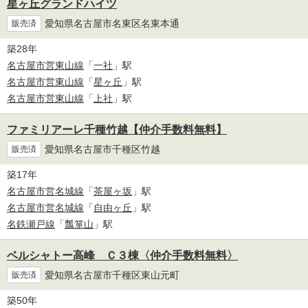
星ヶ丘グランドハイツ
愛知県名古屋市名東区名東本通
販売済
築28年
名古屋市営東山線
「
一社
」駅
名古屋市営東山線
「
星ヶ丘
」駅
名古屋市営東山線
「
上社
」駅
ファミリアーレ千種竹越【仲介手数料無料】
愛知県名古屋市千種区竹越
販売済
築17年
名古屋市営名城線
「
茶屋ヶ坂
」駅
名古屋市営名城線
「
自由ヶ丘
」駅
名鉄瀬戸線
「
瓢箪山
」駅
ベルシャトー高峰 Ｃ３棟〈仲介手数料無料〉
愛知県名古屋市千種区東山元町
販売済
築50年