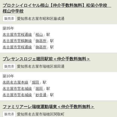
プロクシイロイヤル桜山【仲介手数料無料】松栄小学校
桜山中学校
愛知県名古屋市昭和区藤成通
販売済
築35年
名古屋市営桜通線
「
桜山
」駅
名古屋市営鶴舞線
「
御器所
」駅
名古屋市営桜通線
「
御器所
」駅
プレサンスロジェ堀田駅前＜仲介手数料無料＞
愛知県名古屋市瑞穂区堀田通
販売済
築10年
名鉄名古屋本線
「
堀田
」駅
名古屋市営名城線
「
堀田
」駅
名古屋市営名城線
「
妙音通
」駅
ファミリアーレ瑞穂運動場東＜仲介手数料無料＞
愛知県名古屋市瑞穂区関取町
販売済