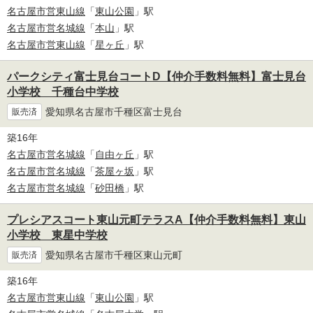
名古屋市営東山線
「
東山公園
」駅
名古屋市営名城線
「
本山
」駅
名古屋市営東山線
「
星ヶ丘
」駅
パークシティ富士見台コートD【仲介手数料無料】富士見台
小学校 千種台中学校
愛知県名古屋市千種区富士見台
販売済
築16年
名古屋市営名城線
「
自由ヶ丘
」駅
名古屋市営名城線
「
茶屋ヶ坂
」駅
名古屋市営名城線
「
砂田橋
」駅
プレシアスコート東山元町テラスA【仲介手数料無料】東山
小学校 東星中学校
愛知県名古屋市千種区東山元町
販売済
築16年
名古屋市営東山線
「
東山公園
」駅