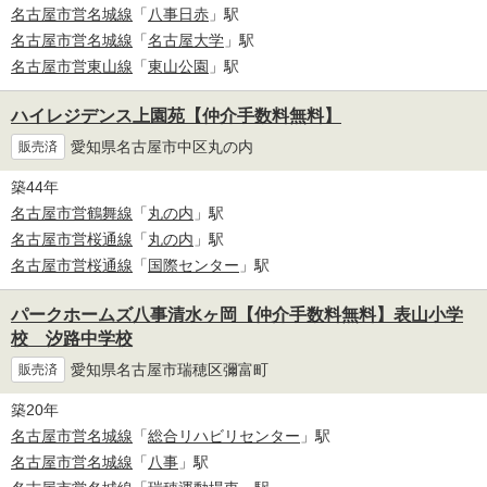
名古屋市営名城線
「
八事日赤
」駅
名古屋市営名城線
「
名古屋大学
」駅
名古屋市営東山線
「
東山公園
」駅
ハイレジデンス上園苑【仲介手数料無料】
愛知県名古屋市中区丸の内
販売済
築44年
名古屋市営鶴舞線
「
丸の内
」駅
名古屋市営桜通線
「
丸の内
」駅
名古屋市営桜通線
「
国際センター
」駅
パークホームズ八事清水ヶ岡【仲介手数料無料】表山小学
校 汐路中学校
愛知県名古屋市瑞穂区彌富町
販売済
築20年
名古屋市営名城線
「
総合リハビリセンター
」駅
名古屋市営名城線
「
八事
」駅