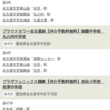
築4年
名古屋市営東山線
「
伏見
」駅
名古屋市営鶴舞線
「
丸の内
」駅
名古屋市営名城線
「
久屋大通
」駅
プラウドタワー名古屋錦【仲介手数料無料】御園中学校
丸の内中学校
愛知県名古屋市中区錦
販売済
築4年
名古屋市営桜通線
「
国際センター
」駅
名古屋市営東山線
「
伏見
」駅
名古屋市営鶴舞線
「
伏見
」駅
プラザフェニックス鶴舞【仲介手数料無料】老松小学校
前津中学校
愛知県名古屋市中区千代田
販売済
築47年
中央線
「
鶴舞
」駅