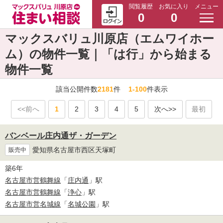
閲覧履歴
お気に入り
メニュー
0
0
マックスバリュ川原店（エムワイホー
ム）の物件一覧｜「は行」から始まる
物件一覧
該当公開件数
2181
件
1-100
件表示
<<前へ
1
2
3
4
5
次へ>>
最初
バンベール庄内通ザ・ガーデン
愛知県名古屋市西区天塚町
販売中
築6年
名古屋市営鶴舞線
「
庄内通
」駅
名古屋市営鶴舞線
「
浄心
」駅
名古屋市営名城線
「
名城公園
」駅