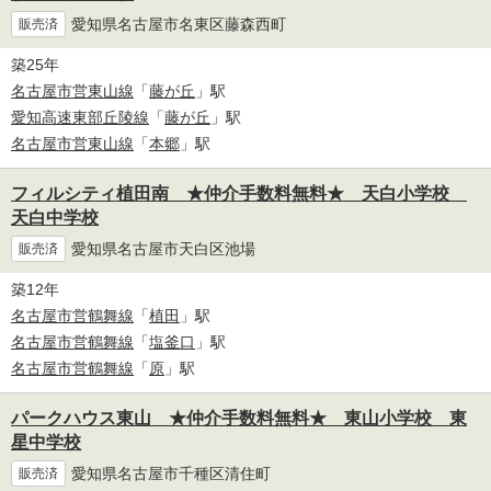
愛知県名古屋市名東区藤森西町
販売済
築25年
名古屋市営東山線
「
藤が丘
」駅
愛知高速東部丘陵線
「
藤が丘
」駅
名古屋市営東山線
「
本郷
」駅
フィルシティ植田南 ★仲介手数料無料★ 天白小学校
天白中学校
愛知県名古屋市天白区池場
販売済
築12年
名古屋市営鶴舞線
「
植田
」駅
名古屋市営鶴舞線
「
塩釜口
」駅
名古屋市営鶴舞線
「
原
」駅
パークハウス東山 ★仲介手数料無料★ 東山小学校 東
星中学校
愛知県名古屋市千種区清住町
販売済