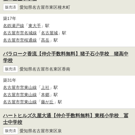
愛知県名古屋市東区橦木町
販売済
築17年
名鉄瀬戸線
「
東大手
」駅
名古屋市営名城線
「
名古屋城
」駅
名古屋市営桜通線
「
高岳
」駅
パラローク香流【仲介手数料無料】猪子石小学校 猪高中
学校
愛知県名古屋市名東区香南
販売済
築31年
名古屋市営東山線
「
上社
」駅
名古屋市営東山線
「
本郷
」駅
名古屋市営東山線
「
藤が丘
」駅
ハートヒルズ久屋大通【仲介手数料無料】東桜小学校 冨
士中学校
愛知県名古屋市東区泉
販売済