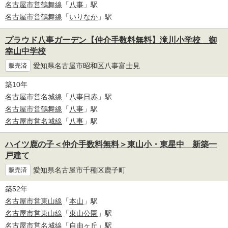
名古屋市営鶴舞線
「
八事
」駅
名古屋市営鶴舞線
「
いりなか
」駅
プラウド八事ガーデン【仲介手数料無料】滝川小学校 御
幸山中学校
愛知県名古屋市昭和区八事富士見
販売済
築10年
名古屋市営名城線
「
八事日赤
」駅
名古屋市営鶴舞線
「
八事
」駅
名古屋市営名城線
「
八事
」駅
ハイツ鹿の子＜仲介手数料無料＞東山小・東星中 新築一
戸建て
愛知県名古屋市千種区鹿子町
販売済
築52年
名古屋市営東山線
「
本山
」駅
名古屋市営東山線
「
東山公園
」駅
名古屋市営名城線
「
自由ヶ丘
」駅