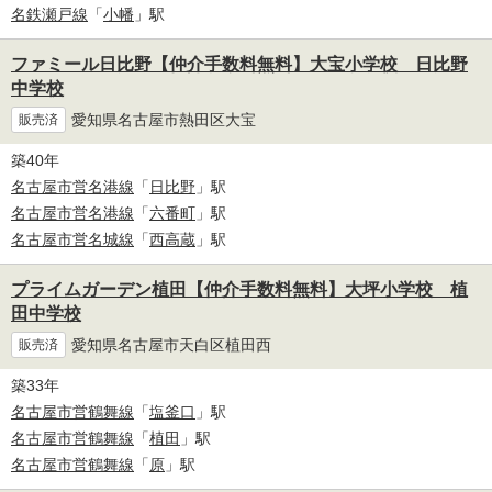
名鉄瀬戸線
「
小幡
」駅
ファミール日比野【仲介手数料無料】大宝小学校 日比野
中学校
愛知県名古屋市熱田区大宝
販売済
築40年
名古屋市営名港線
「
日比野
」駅
名古屋市営名港線
「
六番町
」駅
名古屋市営名城線
「
西高蔵
」駅
プライムガーデン植田【仲介手数料無料】大坪小学校 植
田中学校
愛知県名古屋市天白区植田西
販売済
築33年
名古屋市営鶴舞線
「
塩釜口
」駅
名古屋市営鶴舞線
「
植田
」駅
名古屋市営鶴舞線
「
原
」駅