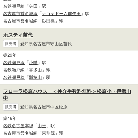
名鉄瀬戸線
「
矢田
」駅
名古屋市営名城線
「
ナゴヤドーム前矢田
」駅
名古屋市営名城線
「
砂田橋
」駅
ホスティ苗代
愛知県名古屋市守山区苗代
販売済
築29年
名鉄瀬戸線
「
小幡
」駅
名鉄瀬戸線
「
喜多山
」駅
名鉄瀬戸線
「
瓢箪山
」駅
フローラ松原ハウス ＜仲介手数料無料＞松原小・伊勢山
中
愛知県名古屋市中区松原
販売済
築46年
名鉄名古屋本線
「
山王
」駅
名古屋市営名城線
「
東別院
」駅