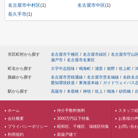
名古屋市中村区
(1)
名古屋市中区
(1)
長久手市
(1)
市区町村から探す
名古屋市千種区
/
名古屋市緑区
/
名古屋市守山
瀬戸市
/
名古屋市名東区
町名から探す
大字中志段味
/
鳴海町
/
浦里
/
南野
/
吹上町
/
路線から探す
名古屋市営桜通線
/
名古屋市営名城線
/
名鉄名
愛知環状鉄道
/
東海道本線
/
ガイドウェイバス
駅から探す
高蔵寺
/
本星崎
/
神領
/
吹上
/
鳴海
/
砂田橋
/
ホーム
仲介手数料無料
スタッフ
会社概要
3000万円以下特集
お客様の
プライバシーポリシー
昭和区、千種区、瑞穂区特集
お問い合
利用規約
新築戸建て