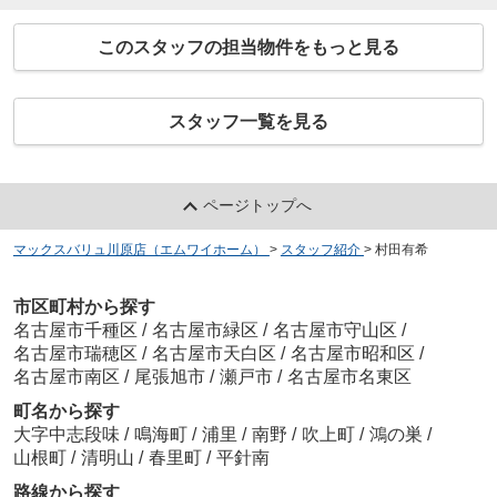
このスタッフの担当物件をもっと見る
スタッフ一覧を見る
ページトップへ
マックスバリュ川原店（エムワイホーム）
>
スタッフ紹介
>
村田有希
市区町村から探す
名古屋市千種区
/
名古屋市緑区
/
名古屋市守山区
/
名古屋市瑞穂区
/
名古屋市天白区
/
名古屋市昭和区
/
名古屋市南区
/
尾張旭市
/
瀬戸市
/
名古屋市名東区
町名から探す
大字中志段味
/
鳴海町
/
浦里
/
南野
/
吹上町
/
鴻の巣
/
山根町
/
清明山
/
春里町
/
平針南
路線から探す