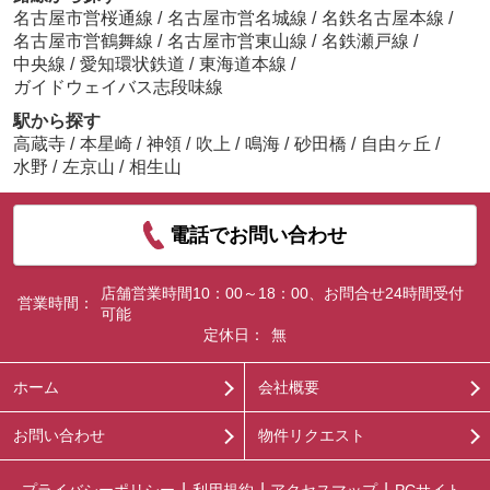
名古屋市営桜通線
/
名古屋市営名城線
/
名鉄名古屋本線
/
名古屋市営鶴舞線
/
名古屋市営東山線
/
名鉄瀬戸線
/
中央線
/
愛知環状鉄道
/
東海道本線
/
ガイドウェイバス志段味線
駅から探す
高蔵寺
/
本星崎
/
神領
/
吹上
/
鳴海
/
砂田橋
/
自由ヶ丘
/
水野
/
左京山
/
相生山
電話でお問い合わせ
店舗営業時間10：00～18：00、お問合せ24時間受付
営業時間：
可能
定休日：
無
ホーム
会社概要
お問い合わせ
物件リクエスト
プライバシーポリシー
利用規約
アクセスマップ
PCサイト