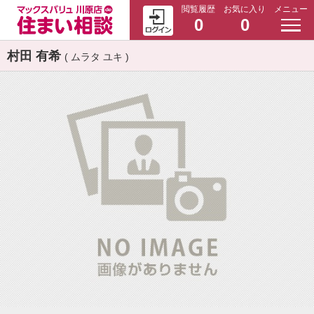
閲覧履歴
お気に入り
メニュー
0
0
村田 有希
( ムラタ ユキ )