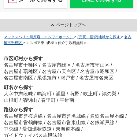
ページトップへ
マックスバリュ川原店（エムワイホーム）
>
(売買・投資)地域から探す
>
名古
屋市千種区
>
エスポア東山B棟＜仲介手数料無料＞
市区町村から探す
名古屋市千種区
/
名古屋市緑区
/
名古屋市守山区
/
名古屋市瑞穂区
/
名古屋市天白区
/
名古屋市昭和区
/
名古屋市南区
/
尾張旭市
/
瀬戸市
/
名古屋市名東区
町名から探す
大字中志段味
/
鳴海町
/
浦里
/
南野
/
吹上町
/
鴻の巣
/
山根町
/
清明山
/
春里町
/
平針南
路線から探す
名古屋市営桜通線
/
名古屋市営名城線
/
名鉄名古屋本線
/
名古屋市営鶴舞線
/
名古屋市営東山線
/
名鉄瀬戸線
/
中央線
/
愛知環状鉄道
/
東海道本線
/
ガイドウェイバス志段味線