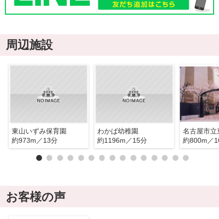
周辺施設
東山いずみ保育園
わかば幼稚園
名古屋市立
約973m／13分
約1196m／15分
約800m／1
お客様の声