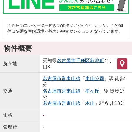
こちらのエレベーター付きの物件はいかがでしょうか。この物
件は快適な室内環境が魅力の中古マンションとなっています。
物件概要
愛知県
名古屋市千種区
新池町
２丁
所在地
目8
名古屋市営東山線
「
東山公園
」駅 徒歩5
分
交通
名古屋市営東山線
「
星ヶ丘
」駅 徒歩17
分
名古屋市営東山線
「
本山
」駅 徒歩13分
価格
-
管理費
-