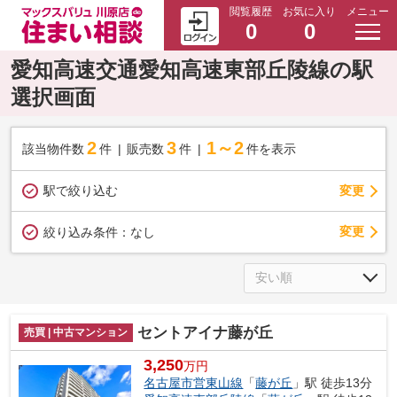
閲覧履歴
お気に入り
メニュー
0
0
愛知高速交通愛知高速東部丘陵線の駅
選択画面
2
3
1～2
該当物件数
件
販売数
件
件を表示
駅で絞り込む
変更
変更
絞り込み条件：
なし
セントアイナ藤が丘
売買 | 中古マンション
3,250
万円
名古屋市営東山線
「
藤が丘
」駅 徒歩13分