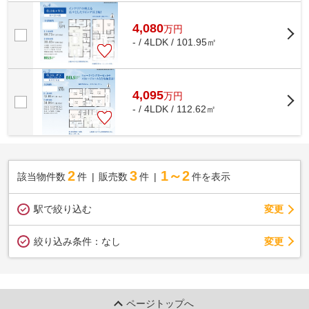
す。地盤が弱いと大惨事になりかねません...
4,080
万
円
- / 4LDK / 101.95㎡
4,095
万
円
- / 4LDK / 112.62㎡
2
3
1～2
該当物件数
件
販売数
件
件を表示
駅で絞り込む
変更
変更
絞り込み条件：
なし
ページトップへ