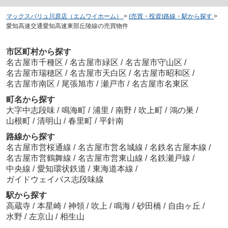
マックスバリュ川原店（エムワイホーム）
>
(売買・投資)路線・駅から探す
>
愛知高速交通愛知高速東部丘陵線の売買物件
市区町村から探す
名古屋市千種区
/
名古屋市緑区
/
名古屋市守山区
/
名古屋市瑞穂区
/
名古屋市天白区
/
名古屋市昭和区
/
名古屋市南区
/
尾張旭市
/
瀬戸市
/
名古屋市名東区
町名から探す
大字中志段味
/
鳴海町
/
浦里
/
南野
/
吹上町
/
鴻の巣
/
山根町
/
清明山
/
春里町
/
平針南
路線から探す
名古屋市営桜通線
/
名古屋市営名城線
/
名鉄名古屋本線
/
名古屋市営鶴舞線
/
名古屋市営東山線
/
名鉄瀬戸線
/
中央線
/
愛知環状鉄道
/
東海道本線
/
ガイドウェイバス志段味線
駅から探す
高蔵寺
/
本星崎
/
神領
/
吹上
/
鳴海
/
砂田橋
/
自由ヶ丘
/
水野
/
左京山
/
相生山