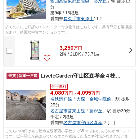
愛知高速東部丘陵線
「
藤が丘
」駅 徒歩13
分
築9年 / 15階建
愛知県
長久手市
東原山
11-2
多くの方にご好評のエレベーター付き物件はこちらです。共有部分も清潔感
があり、綺麗な中古マンションです。
3,250
万
円
2階 / 2LDK / 73.71㎡
LiveleGarden守山区森孝全４棟【仲介手数料無料 森孝西小 森孝中】
売買 | 新築一戸建
仲手無料
4,080
4,095
万円～
万円
名鉄瀬戸線
「
大森・金城学院前
」駅 徒歩
25分
名古屋市営東山線
「
藤が丘
」駅 徒歩30分
予定 / 2階建
愛知県
名古屋市守山区
森孝
２丁目
こちらの物件は名古屋市立森孝西小学校まで351m以内にあるのがポイント
です。近年関心が高まっているエコを意識した省エネ対策がなされていま