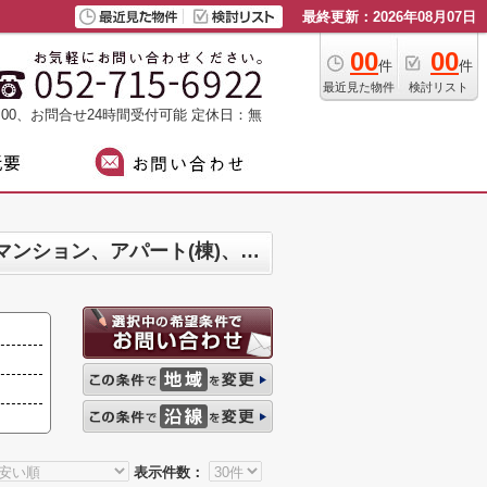
最終更新：2026年08月07日
00
00
件
件
最近見た物件
検討リスト
：00、お問合せ24時間受付可能
定休日：無
瀬戸市東寺山町 マンション、戸建、土地、店舗、事務所、住宅以外建物全部、投資マンション、アパート(棟)、マンション(棟)、ビル、戸建、店舗事務所、その他、土地一覧
表示件数：