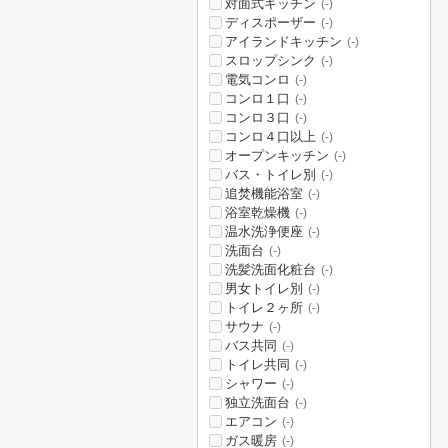
対面式キッチン
(-)
ディスポーザー
(-)
アイランドキッチン
(-)
スロップシンク
(-)
電気コンロ
(-)
コンロ１口
(-)
コンロ３口
(-)
コンロ４口以上
(-)
オープンキッチン
(-)
バス・トイレ別
(-)
追焚機能浴室
(-)
浴室乾燥機
(-)
温水洗浄便座
(-)
洗面台
(-)
洗髪洗面化粧台
(-)
男女トイレ別
(-)
トイレ２ヶ所
(-)
サウナ
(-)
バス共同
(-)
トイレ共同
(-)
シャワー
(-)
独立洗面台
(-)
エアコン
(-)
ガス暖房
(-)