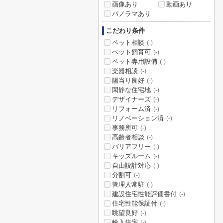
画像あり
動画あり
パノラマあり
こだわり条件
ペット相談
(-)
ペット飼育可
(-)
ペット専用設備
(-)
楽器相談
(-)
陽当り良好
(-)
閑静な住宅地
(-)
デザイナーズ
(-)
リフォーム済
(-)
リノベーション済
(-)
事務所可
(-)
高齢者相談
(-)
バリアフリー
(-)
キッズルーム
(-)
自由設計対応
(-)
分割可
(-)
管理人常駐
(-)
建設住宅性能評価書付
(-)
住宅性能保証付
(-)
眺望良好
(-)
輸入住宅
(-)