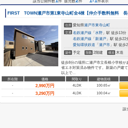
1
2
1-1
該当公開件数
件 販売数
件
件表示
FIRST TOWN瀬戸市第1東寺山町全4棟【仲介手数料無料 
愛知県
瀬戸市
東寺山町
住所
交通
名鉄瀬戸線
「
水野
」駅 徒歩13分
名鉄瀬戸線
「
新瀬戸
」駅 徒歩22
愛知環状鉄道
「
瀬戸市
」駅 徒歩2
予定
2階建
木造
築年
階数
構造
徒歩8分の場所に瀬戸市立長根小学校が
省エネ対策済み物件です。新築の戸建て
以上で...
所在階
価格
間取り
建物面積
2,990
万円
-
4LDK
100.65㎡
3,290
万円
-
4LDK
100.04㎡
該