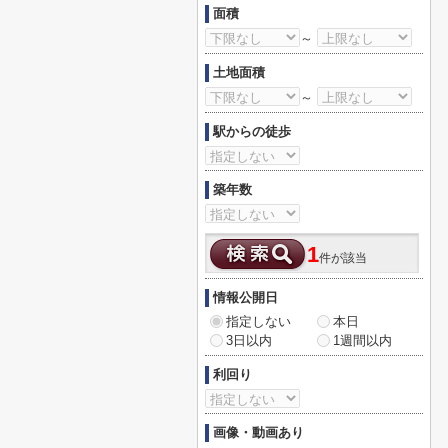
面積
～
土地面積
～
駅からの徒歩
築年数
1
件が該当
情報公開日
指定しない
本日
3日以内
1週間以内
利回り
画像・動画あり