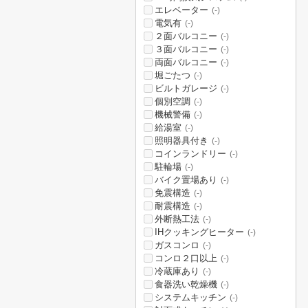
エレベーター
(-)
電気有
(-)
２面バルコニー
(-)
３面バルコニー
(-)
両面バルコニー
(-)
堀ごたつ
(-)
ビルトガレージ
(-)
個別空調
(-)
機械警備
(-)
給湯室
(-)
照明器具付き
(-)
コインランドリー
(-)
駐輪場
(-)
バイク置場あり
(-)
免震構造
(-)
耐震構造
(-)
外断熱工法
(-)
IHクッキングヒーター
(-)
ガスコンロ
(-)
コンロ２口以上
(-)
冷蔵庫あり
(-)
食器洗い乾燥機
(-)
システムキッチン
(-)