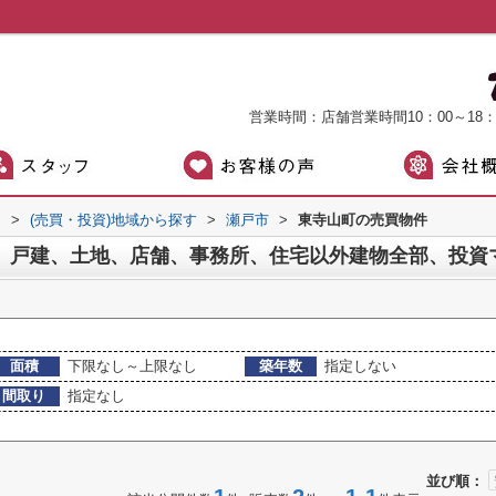
営業時間：店舗営業時間10：00～18
）
>
(売買・投資)地域から探す
>
瀬戸市
>
東寺山町の売買物件
面積
下限なし～上限なし
築年数
指定しない
間取り
指定なし
並び順：