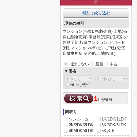
種別で絞り込む
現在の種別
マンション(売買),戸建(売買),土地(売
買),店舗(売買),事務所(売買),住宅以外
建物全部,投資マンション,アパート
(棟),マンション(棟),ビル,戸建(投資),
店舗事務所,その他,土地(投資)
指定しない
新築
中古
▼価格
～
値下げ物件
1
件が該当
間取り
ワンルーム
1K/1DK/1LDK
2K/2DK/2LDK
3K/3DK/3LDK
4K/4DK/4LDK
5K以上