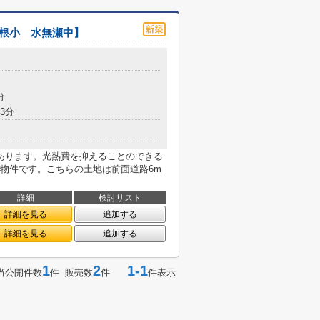
長根小 水無瀬中】
分
3分
あります。光熱費を抑えることのできる
物件です。こちらの土地は前面道路6m
詳細
検討リスト
詳細を見る
追加する
詳細を見る
追加する
1
2
1-1
当公開件数
件 販売数
件
件表示