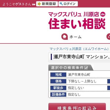
ようこそ
ゲスト
さん
マックスバリュ川原店（エムワイホーム
地域
瀬戸市東寺山町
価格
下限なし～上限なし
駅徒歩
指定しない
設備条件
指定なし