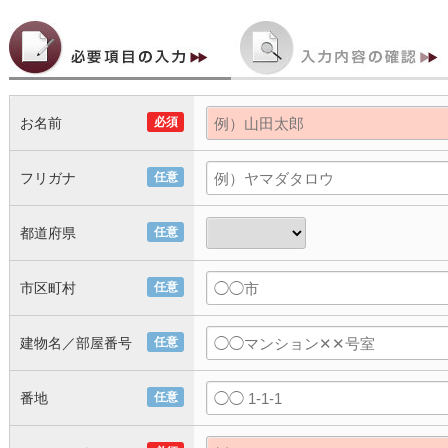
お名前
必須
フリガナ
任意
都道府県
任意
市区町村
任意
建物名／部屋番号
任意
番地
任意