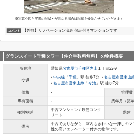
※写真や図と実際の現状とが異なる場合は現状を優先させていただきます
【外観】リノベーション済み 保証付きマンションです
コメント
グランスイート千種タワー【仲介手数料無料】
の物件概要
所在地
愛知県
名古屋市千種区
内山
１丁目22-9
中央線
「
千種
」駅 徒歩7分
名古屋市営東山
交通
名古屋市営東山線
「
今池
」駅 徒歩7分
価格
-
管理費
専有面積
-
築年月（築
中古マンション / 鉄筋コンク
種別/構造
階建
リート
中古でありながら、室内もきれいな一押しのマ
備考
性の高いエレベーター付きの物件です。