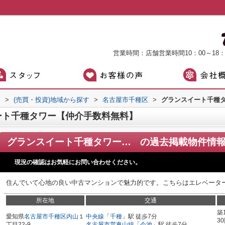
営業時間：店舗営業時間10：00～18
）
>
(売買・投資)地域から探す
>
名古屋市千種区
>
グランスイート千種
ート千種タワー【仲介手数料無料】
グランスイート千種タワー【仲介手数料無料】
の過去掲載物件情
現況の確認はお気軽にお問い合わせください。
住んでいて心地の良い中古マンションで魅力的です。こちらはエレベータ
所在地
交通
築
愛知県
名古屋市千種区
内山
１
中央線
「
千種
」駅 徒歩7分
3
丁目22-9
名古屋市営東山線
「
今池
」駅 徒歩7分