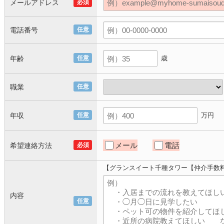
メールアドレス
必須
電話番号
任意
年齢
任意
歳
職業
任意
年収
任意
万円
メール
電話
希望連絡方法
必須
【グランスイート千種タワー【仲介手数
内容
任意