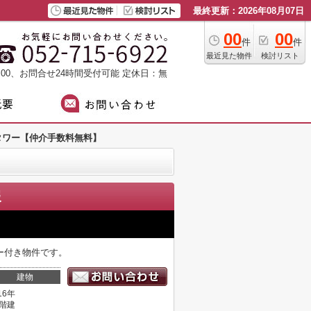
最終更新：2026年08月07日
00
00
件
件
最近見た物件
検討リスト
：00、お問合せ24時間受付可能
定休日：無
タワー【仲介手数料無料】
報
ー付き物件です。
建物
16年
0階建