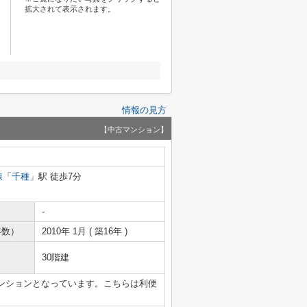
拡大されて表示されます。
情報の見方
【中古マンション】
線
「
千種
」駅 徒歩7分
-
年数）
2010年 1月 ( 築16年 )
30階建
ンションとなっています。こちらは利便