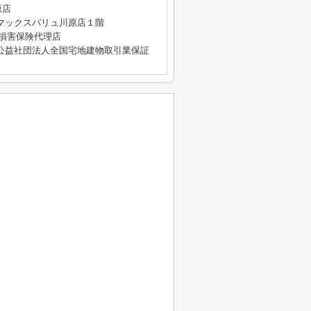
原店
マックスバリュ川原店１階
4号 損害保険代理店
公益社団法人全国宅地建物取引業保証