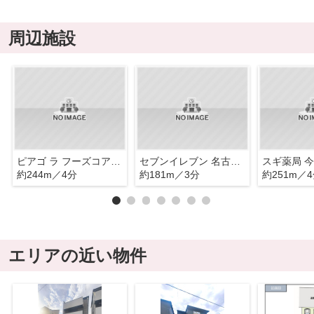
周辺施設
ピアゴ ラ フーズコア 今池店
セブンイレブン 名古屋今池3丁目店
スギ薬局 
約244m／4分
約181m／3分
約251m／
エリアの近い物件