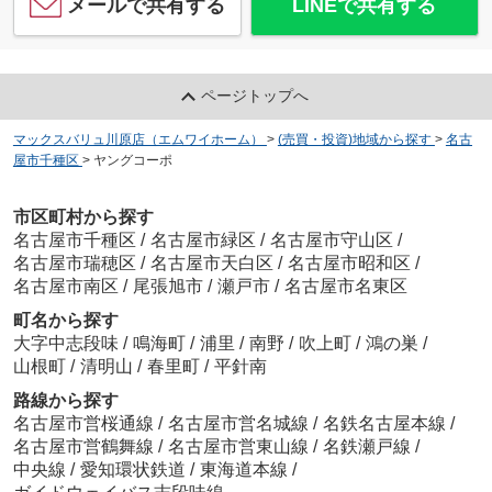
メールで共有する
LINEで共有する
ページトップへ
マックスバリュ川原店（エムワイホーム）
>
(売買・投資)地域から探す
>
名古
屋市千種区
>
ヤングコーポ
市区町村から探す
名古屋市千種区
/
名古屋市緑区
/
名古屋市守山区
/
名古屋市瑞穂区
/
名古屋市天白区
/
名古屋市昭和区
/
名古屋市南区
/
尾張旭市
/
瀬戸市
/
名古屋市名東区
町名から探す
大字中志段味
/
鳴海町
/
浦里
/
南野
/
吹上町
/
鴻の巣
/
山根町
/
清明山
/
春里町
/
平針南
路線から探す
名古屋市営桜通線
/
名古屋市営名城線
/
名鉄名古屋本線
/
名古屋市営鶴舞線
/
名古屋市営東山線
/
名鉄瀬戸線
/
中央線
/
愛知環状鉄道
/
東海道本線
/