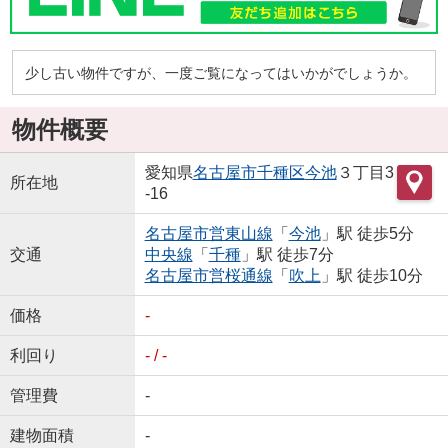
少し古い物件ですが、一度ご覧になってはいかがでしょうか。
物件概要
愛知県
名古屋市千種区
今池
３丁目3
所在地
-16
名古屋市営東山線
「
今池
」駅 徒歩5分
交通
中央線
「
千種
」駅 徒歩7分
名古屋市営桜通線
「
吹上
」駅 徒歩10分
価格
-
利回り
- / -
管理費
-
建物面積
-