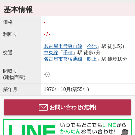
基本情報
価格
-
利回り
- / -
名古屋市営東山線
「
今池
」駅 徒歩5分
交通
中央線
「
千種
」駅 徒歩7分
名古屋市営桜通線
「
吹上
」駅 徒歩10分
間取り
-(-)
(建物面積)
築年月
1970年 10月(築55年)
お問い合わせ(無料)