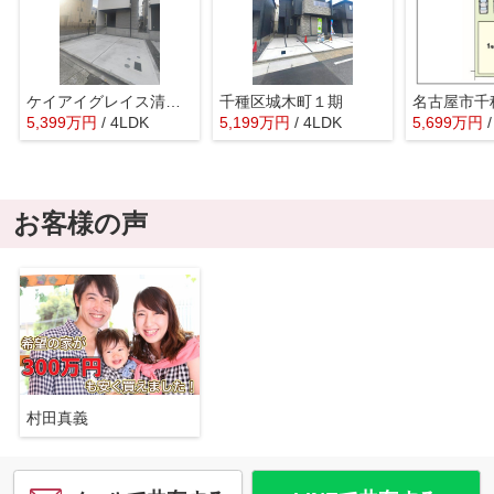
ケイアイグレイス清明山2期
千種区城木町１期
5,399
万
円
/ 4LDK
5,199
万
円
/ 4LDK
5,699
万
円
お客様の声
村田真義